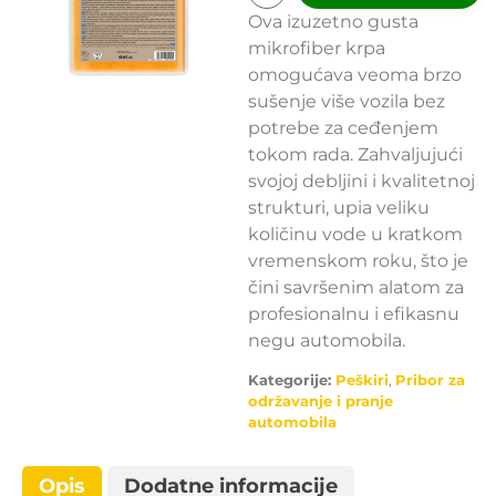
Ova izuzetno gusta
mikrofiber krpa
omogućava veoma brzo
sušenje više vozila bez
potrebe za ceđenjem
tokom rada. Zahvaljujući
svojoj debljini i kvalitetnoj
strukturi, upia veliku
količinu vode u kratkom
vremenskom roku, što je
čini savršenim alatom za
profesionalnu i efikasnu
negu automobila.
Kategorije:
Peškiri
,
Pribor za
održavanje i pranje
automobila
Opis
Dodatne informacije