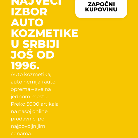
NAJVECI
ZAPOČNI
IZBOR
KUPOVINU
AUTO
KOZMETIKE
U SRBIJI
JOŠ OD
1996.
Auto kozmetika,
auto hemija i auto
oprema – sve na
jednom mestu.
Preko 5000 artikala
na našoj online
prodavnici po
najpovoljnijim
cenama.