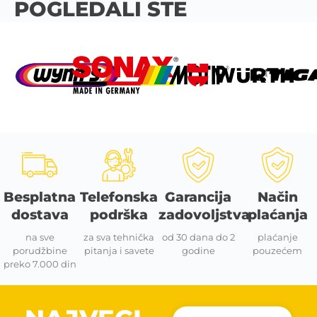
POGLEDALI STE
Besplatna
Telefonska
Garancija
Način
dostava
podrška
zadovoljstva
plaćanja
na sve
za sva tehnička
od 30 dana do 2
plaćanje
porudžbine
pitanja i savete
godine
pouzećem
preko 7.000 din