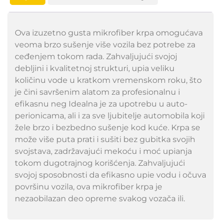
Ova izuzetno gusta mikrofiber krpa omogućava
veoma brzo sušenje više vozila bez potrebe za
ceđenjem tokom rada. Zahvaljujući svojoj
debljini i kvalitetnoj strukturi, upia veliku
količinu vode u kratkom vremenskom roku, što
je čini savršenim alatom za profesionalnu i
efikasnu neg Idealna je za upotrebu u auto-
perionicama, ali i za sve ljubitelje automobila koji
žele brzo i bezbedno sušenje kod kuće. Krpa se
može više puta prati i sušiti bez gubitka svojih
svojstava, zadržavajući mekoću i moć upianja
tokom dugotrajnog korišćenja. Zahvaljujući
svojoj sposobnosti da efikasno upie vodu i očuva
površinu vozila, ova mikrofiber krpa je
nezaobilazan deo opreme svakog vozača ili.