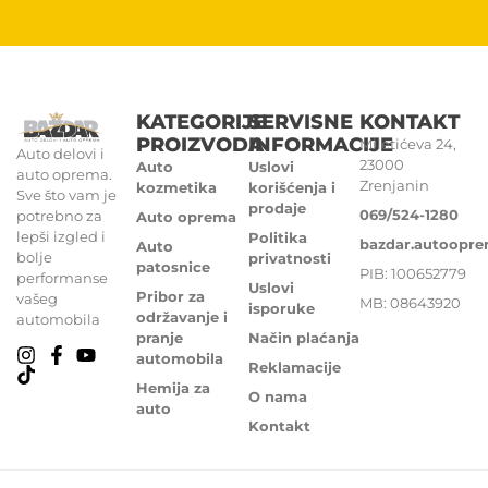
KATEGORIJE
SERVISNE
KONTAKT
PROIZVODA
INFORMACIJE
Miletićeva 24,
Auto delovi i
23000
Auto
Uslovi
auto oprema.
Zrenjanin
kozmetika
korišćenja i
Sve što vam je
prodaje
069/524-1280
potrebno za
Auto oprema
lepši izgled i
Politika
bazdar.autoopr
Auto
bolje
privatnosti
patosnice
PIB: 100652779
performanse
Uslovi
Pribor za
vašeg
MB: 08643920
isporuke
održavanje i
automobila
pranje
Način plaćanja
automobila
Reklamacije
Hemija za
O nama
auto
Kontakt