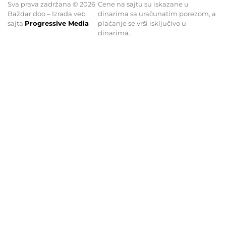
Sva prava zadržana © 2026
Cene na sajtu su iskazane u
Baždar doo – Izrada veb
dinarima sa uračunatim porezom, a
sajta
Progressive Media
plaćanje se vrši isključivo u
dinarima.