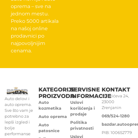
oprema – sve na
jednom mestu.
Preko 5000 artikala
na našoj online
prodavnici po
najpovoljnijim
cenama.
KATEGORIJE
SERVISNE
KONTAKT
PROIZVODA
INFORMACIJE
Miletićeva 24,
Auto delovi i
23000
Auto
Uslovi
auto oprema.
Zrenjanin
kozmetika
korišćenja i
Sve što vam je
prodaje
069/524-1280
potrebno za
Auto oprema
lepši izgled i
Politika
bazdar.autoopr
Auto
bolje
privatnosti
patosnice
PIB: 100652779
performanse
Uslovi