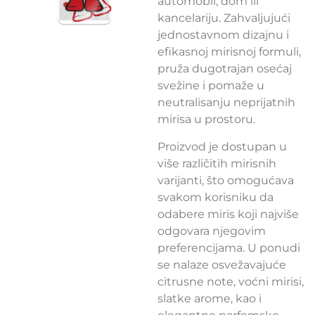
automobil, dom ili
kancelariju. Zahvaljujući
jednostavnom dizajnu i
efikasnoj mirisnoj formuli,
pruža dugotrajan osećaj
svežine i pomaže u
neutralisanju neprijatnih
mirisa u prostoru.
Proizvod je dostupan u
više različitih mirisnih
varijanti, što omogućava
svakom korisniku da
odabere miris koji najviše
odgovara njegovim
preferencijama. U ponudi
se nalaze osvežavajuće
citrusne note, voćni mirisi,
slatke arome, kao i