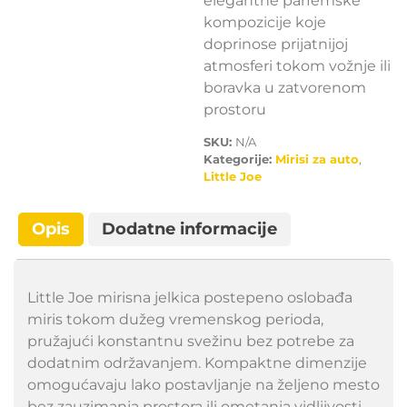
elegantne parfemske
kompozicije koje
doprinose prijatnijoj
atmosferi tokom vožnje ili
boravka u zatvorenom
prostoru
SKU:
N/A
Kategorije:
Mirisi za auto
,
Little Joe
Opis
Dodatne informacije
Little Joe mirisna jelkica postepeno oslobađa
miris tokom dužeg vremenskog perioda,
pružajući konstantnu svežinu bez potrebe za
dodatnim održavanjem. Kompaktne dimenzije
omogućavaju lako postavljanje na željeno mesto
bez zauzimanja prostora ili ometanja vidljivosti.