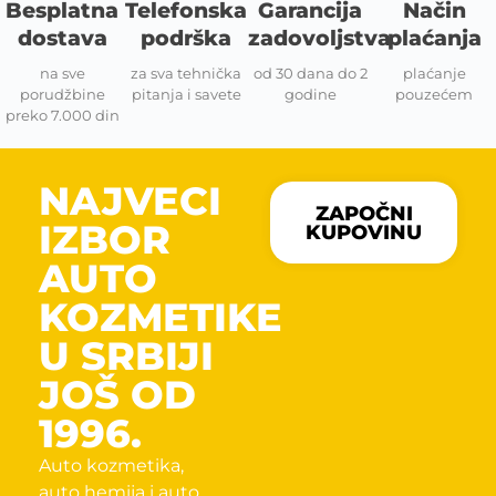
Besplatna
Telefonska
Garancija
Način
dostava
podrška
zadovoljstva
plaćanja
na sve
za sva tehnička
od 30 dana do 2
plaćanje
porudžbine
pitanja i savete
godine
pouzećem
preko 7.000 din
NAJVECI
ZAPOČNI
IZBOR
KUPOVINU
AUTO
KOZMETIKE
U SRBIJI
JOŠ OD
1996.
Auto kozmetika,
auto hemija i auto