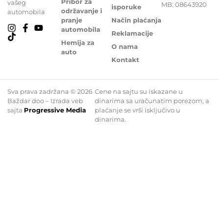
Pribor za
vašeg
MB: 08643920
isporuke
održavanje i
automobila
pranje
Način plaćanja
automobila
Reklamacije
Hemija za
O nama
auto
Kontakt
Sva prava zadržana © 2026
Cene na sajtu su iskazane u
Baždar doo – Izrada veb
dinarima sa uračunatim porezom, a
sajta
Progressive Media
plaćanje se vrši isključivo u
dinarima.