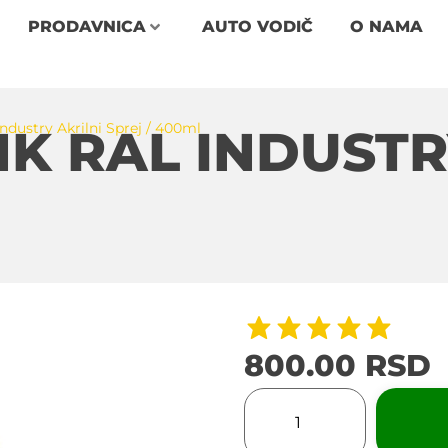
PRODAVNICA
AUTO VODIČ
O NAMA
ndustry Akrilni Sprej / 400ml
NK RAL INDUSTR
800.00
RSD