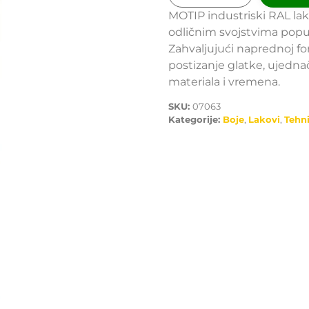
MOTIP industriski RAL lak
odličnim svojstvima popu
Zahvaljujući naprednoj f
postizanje glatke, ujedn
materiala i vremena.
SKU:
07063
Kategorije:
Boje
,
Lakovi
,
Tehni