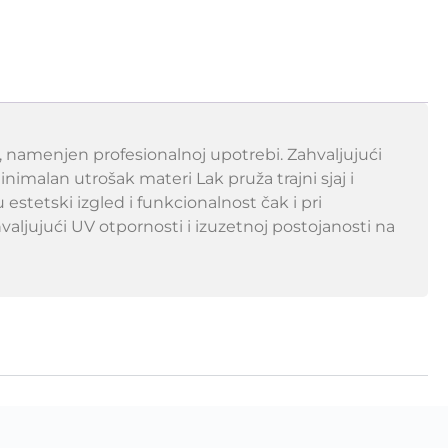
, namenjen profesionalnoj upotrebi. Zahvaljujući
malan utrošak materi Lak pruža trajni sjaj i
stetski izgled i funkcionalnost čak i pri
aljujući UV otpornosti i izuzetnoj postojanosti na