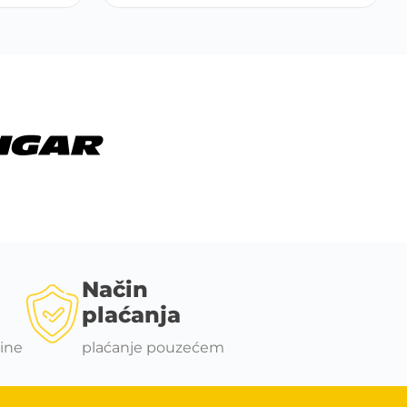
Način
plaćanja
ine
plaćanje pouzećem