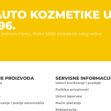
AUTO KOZMETIKE 
96.
 jednom mestu. Preko 5000 artikala na našoj online
JE PROIZVODA
SERVISNE INFORMACIJ
a
Uslovi korišćenja i prodaje
Politika privatnosti
e
Uslovi isporuke
avanje i pranje automobila
Način plaćanja
Reklamacije