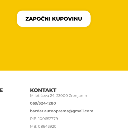
U
ZAPOČNI KUPOVINU
E
KONTAKT
Miletićeva 24, 23000 Zrenjanin
069/524-1280
bazdar.autooprema@gmail.com
PIB: 100652779
MB: 08643920