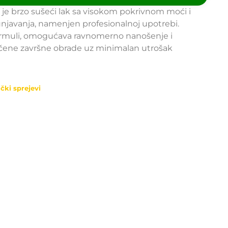
 je brzo sušeći lak sa visokom pokrivnom moći i
njavanja, namenjen profesionalnoj upotrebi.
ormuli, omogućava ravnomerno nanošenje i
ačene završne obrade uz minimalan utrošak
čki sprejevi