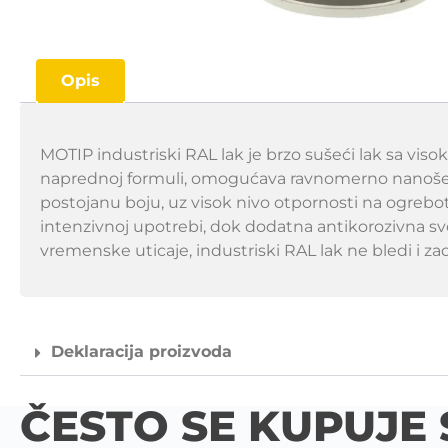
Opis
MOTIP industriski RAL lak je brzo sušeći lak sa vi
naprednoj formuli, omogućava ravnomerno nanošenje
postojanu boju, uz visok nivo otpornosti na ogrebot
intenzivnoj upotrebi, dok dodatna antikorozivna svo
vremenske uticaje, industriski RAL lak ne bledi i zad
Deklaracija proizvoda
ČESTO SE KUPUJE 