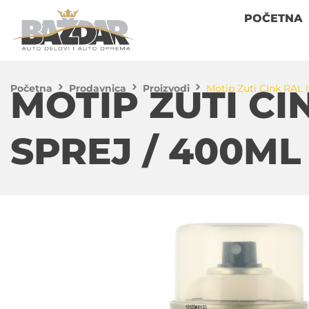
POČETNA
Početna
Prodavnica
Proizvodi
Motip Zuti CInk RAL I
MOTIP ZUTI CI
SPREJ / 400ML