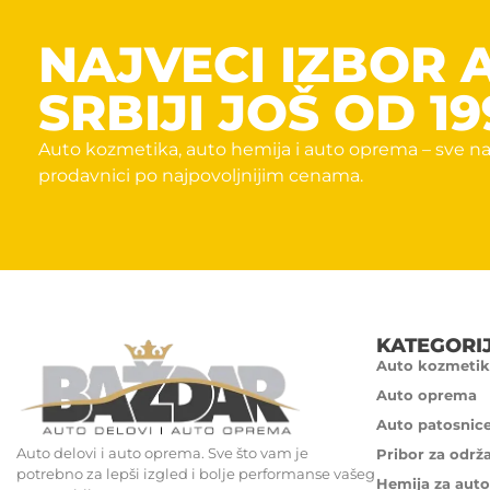
NAJVECI IZBOR 
SRBIJI JOŠ OD 19
Auto kozmetika, auto hemija i auto oprema – sve na
prodavnici po najpovoljnijim cenama.
KATEGORI
Auto kozmetik
Auto oprema
Auto patosnic
Auto delovi i auto oprema. Sve što vam je
Pribor za održ
potrebno za lepši izgled i bolje performanse vašeg
Hemija za auto