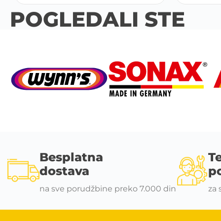
POGLEDALI STE
Besplatna
T
dostava
p
na sve porudžbine preko 7.000 din
za 