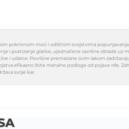
sokom pokrivnom moći i odličnim svojstvima popunjavanja
 i postizanje glatke, ujednačene završne obrade uz mini
ine i udarce. Površine premazane ovim lakom zadržavaju e
jstva efikasno štite metalne podloge od pojave rđe. Zahv
ržava svoje kar.
SA