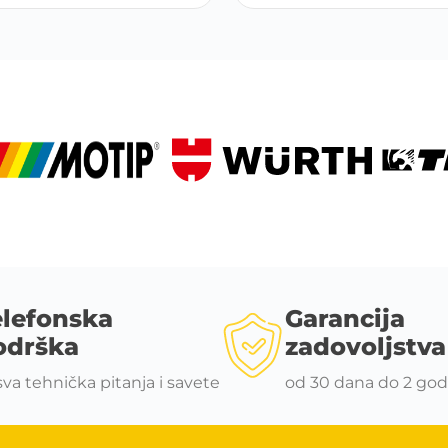
elefonska
Garancija
odrška
zadovoljstva
sva tehnička pitanja i savete
od 30 dana do 2 god