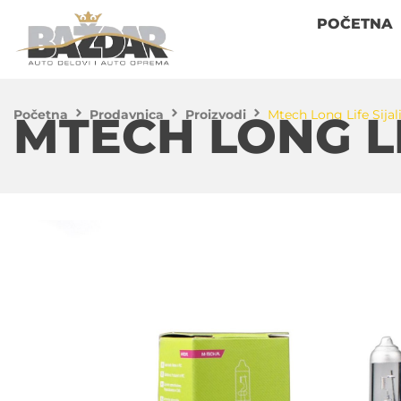
POČETNA
Početna
Prodavnica
Proizvodi
Mtech Long Life Sijal
MTECH LONG LI