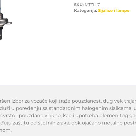
SKU:
MTZLL7
Kategorija:
Sijalice i lampe
ršen izbor za vozače koji traže pouzdanost, dug vek traja
 puta duži u poređenju sa standardnim halogenim sialicam
, čvrsto i pouzdano vlakno, kao i upotreba plemenitog gas
eđuju zaštitu od štetnih zraka, dok ojačano metalno posto
čnom.