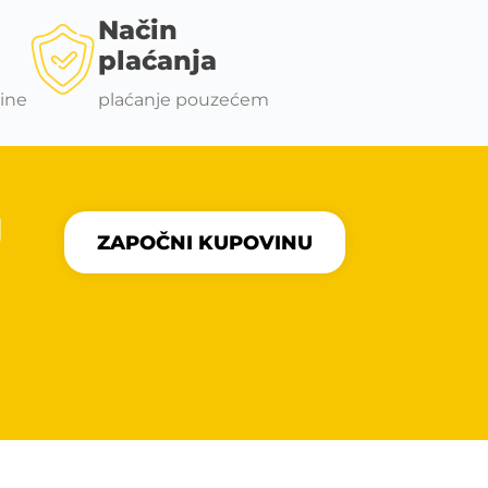
Način
plaćanja
ine
plaćanje pouzećem
U
ZAPOČNI KUPOVINU