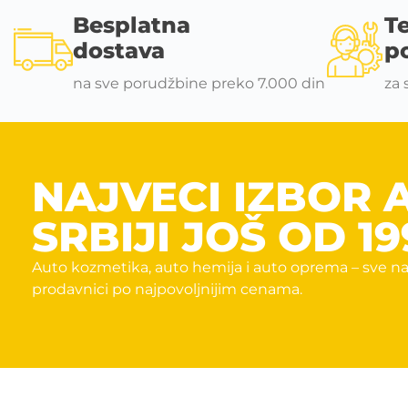
Besplatna
T
dostava
p
na sve porudžbine preko 7.000 din
za 
NAJVECI IZBOR 
SRBIJI JOŠ OD 19
Auto kozmetika, auto hemija i auto oprema – sve na
prodavnici po najpovoljnijim cenama.