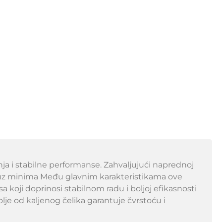
nja i stabilne performanse. Zahvaljujući naprednoj
a, uz minima Među glavnim karakteristikama ove
a koji doprinosi stabilnom radu i boljoj efikasnosti
lje od kaljenog čelika garantuje čvrstoću i