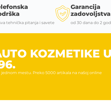
elefonska
Garancija
odrška
zadovoljstva
sva tehnička pitanja i savete
od 30 dana do 2 god
AUTO KOZMETIKE 
96.
 jednom mestu. Preko 5000 artikala na našoj online