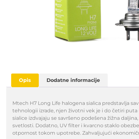
Opis
Dodatne informacije
Mtech H7 Long Life halogena sialica predstavlja sav
tehnologii izrade, njen životni vek je i do četiri
sialice izdvajaju se savršeno podešena žižna daljina
svetlosti. Dodatno, UV filter i kvarcno staklo obezb
otpornost tokom upotrebe. Zahvaljujući ekonomi