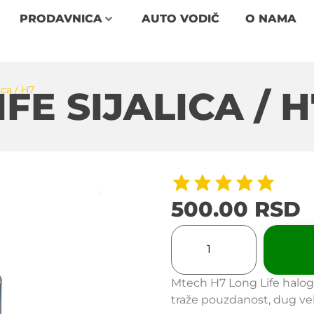
PRODAVNICA
AUTO VODIČ
O NAMA
ica / H7
FE SIJALICA / H
500.00
RSD
Mtech H7 Long Life haloge
traže pouzdanost, dug vek