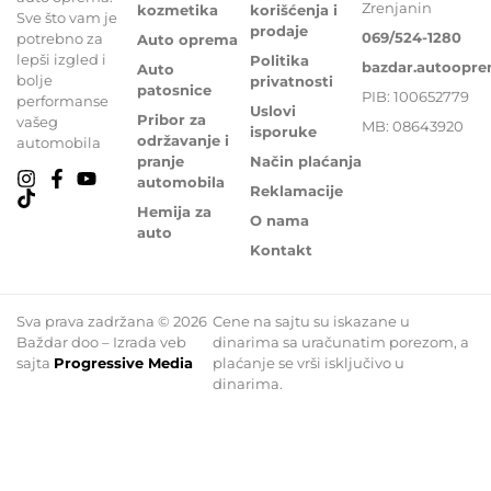
Zrenjanin
kozmetika
korišćenja i
Sve što vam je
prodaje
069/524-1280
potrebno za
Auto oprema
lepši izgled i
Politika
bazdar.autoopr
Auto
bolje
privatnosti
patosnice
PIB: 100652779
performanse
Uslovi
Pribor za
vašeg
MB: 08643920
isporuke
održavanje i
automobila
pranje
Način plaćanja
automobila
Reklamacije
Hemija za
O nama
auto
Kontakt
Sva prava zadržana © 2026
Cene na sajtu su iskazane u
Baždar doo – Izrada veb
dinarima sa uračunatim porezom, a
sajta
Progressive Media
plaćanje se vrši isključivo u
dinarima.