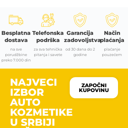
Besplatna
Telefonska
Garancija
Način
dostava
podrška
zadovoljstva
plaćanja
na sve
za sva tehnička
od 30 dana do 2
plaćanje
porudžbine
pitanja i savete
godine
pouzećem
preko 7.000 din
NAJVECI
ZAPOČNI
IZBOR
KUPOVINU
AUTO
KOZMETIKE
U SRBIJI