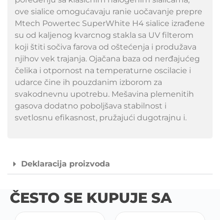
ove sialice omogućavaju ranie uočavanje prepre
Mtech Powertec SuperWhite H4 sialice izrađene
su od kaljenog kvarcnog stakla sa UV filterom
koji štiti sočiva farova od oštećenja i produžava
njihov vek trajanja. Ojačana baza od nerđajućeg
čelika i otpornost na temperaturne oscilacie i
udarce čine ih pouzdanim izborom za
svakodnevnu upotrebu. Mešavina plemenitih
gasova dodatno poboljšava stabilnost i
svetlosnu efikasnost, pružajući dugotrajnu i.
Deklaracija proizvoda
ČESTO SE KUPUJE SA