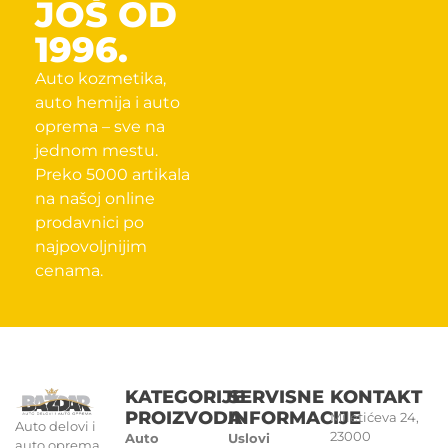
JOŠ OD
1996.
Auto kozmetika,
auto hemija i auto
oprema – sve na
jednom mestu.
Preko 5000 artikala
na našoj online
prodavnici po
najpovoljnijim
cenama.
KATEGORIJE
SERVISNE
KONTAKT
PROIZVODA
INFORMACIJE
Miletićeva 24,
Auto delovi i
23000
Auto
Uslovi
auto oprema.