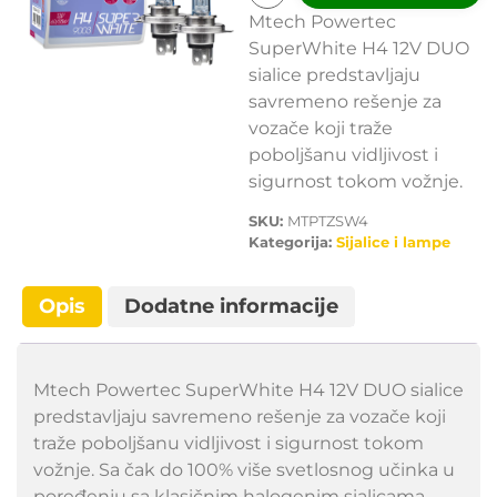
Mtech Powertec
SuperWhite H4 12V DUO
sialice predstavljaju
savremeno rešenje za
vozače koji traže
poboljšanu vidljivost i
sigurnost tokom vožnje.
SKU:
MTPTZSW4
Kategorija:
Sijalice i lampe
Opis
Dodatne informacije
Mtech Powertec SuperWhite H4 12V DUO sialice
predstavljaju savremeno rešenje za vozače koji
traže poboljšanu vidljivost i sigurnost tokom
vožnje. Sa čak do 100% više svetlosnog učinka u
poređenju sa klasičnim halogenim sialicama,