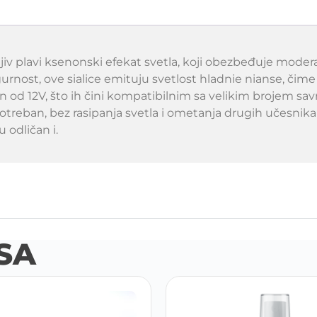
 plavi ksenonski efekat svetla, koji obezbeđuje moderan 
urnost, ove sialice emituju svetlost hladnie nianse, čime
on od 12V, što ih čini kompatibilnim sa velikim brojem sa
potreban, bez rasipanja svetla i ometanja drugih učesnik
 odličan i.
SA