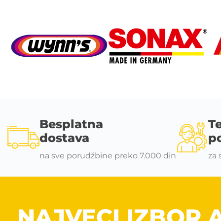
Besplatna
T
dostava
p
na sve porudžbine preko 7.000 din
za 
NAJVECI IZBOR 