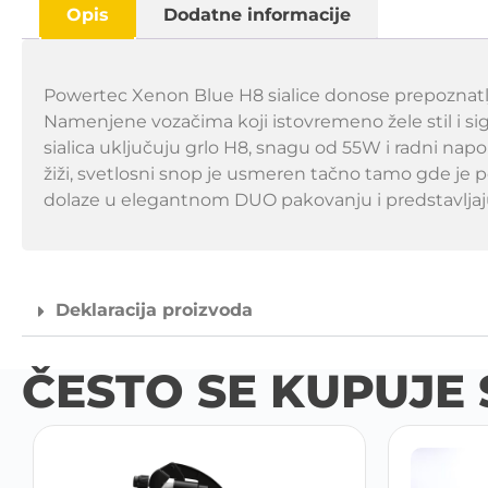
Opis
Dodatne informacije
Powertec Xenon Blue H8 sialice donose prepoznatljiv
Namenjene vozačima koji istovremeno žele stil i sig
sialica uključuju grlo H8, snagu od 55W i radni nap
žiži, svetlosni snop je usmeren tačno tamo gde je 
dolaze u elegantnom DUO pakovanju i predstavljaju
Deklaracija proizvoda
ČESTO SE KUPUJE 