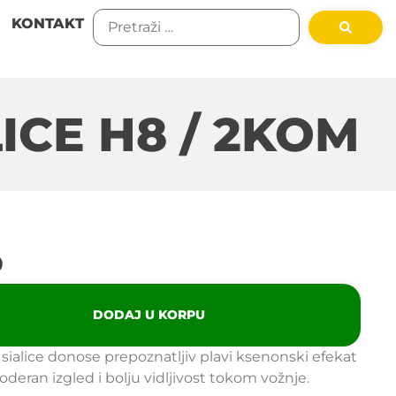
KONTAKT
ICE H8 / 2KOM
D
DODAJ U KORPU
ialice donose prepoznatljiv plavi ksenonski efekat
deran izgled i bolju vidljivost tokom vožnje.