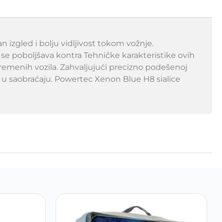
izgled i bolju vidljivost tokom vožnje.
 se poboljšava kontra Tehničke karakteristike ovih
vremenih vozila. Zahvaljujući precizno podešenoj
a u saobraćaju. Powertec Xenon Blue H8 sialice