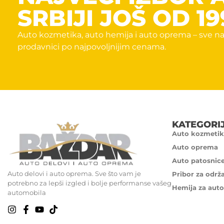
SRBIJI JOŠ OD 19
Auto kozmetika, auto hemija i auto oprema – sve na
prodavnici po najpovoljnijim cenama.
KATEGORI
Auto kozmetik
Auto oprema
Auto patosnic
Auto delovi i auto oprema. Sve što vam je
Pribor za održ
potrebno za lepši izgled i bolje performanse vašeg
Hemija za auto
automobila