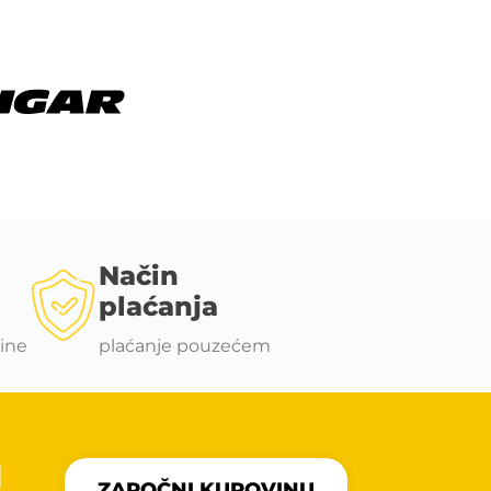
Način
plaćanja
ine
plaćanje pouzećem
U
ZAPOČNI KUPOVINU