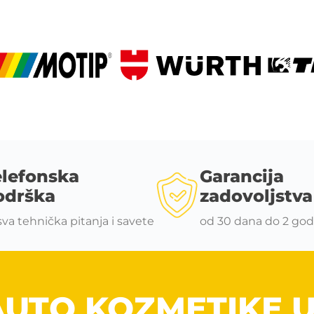
elefonska
Garancija
odrška
zadovoljstva
sva tehnička pitanja i savete
od 30 dana do 2 god
AUTO KOZMETIKE 