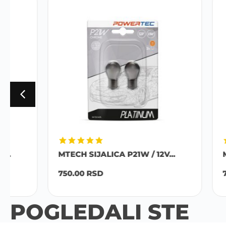
MTECH SIJALICA P21W / 12V...
MTECH SI
750.00
RSD
750.00
R
POGLEDALI STE