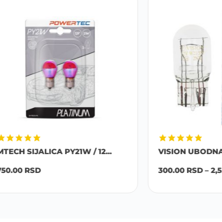
JALICA PY21W / 12...
VISION UBODNA SIJALICA
SD
300.00
RSD
–
2,550.00
R