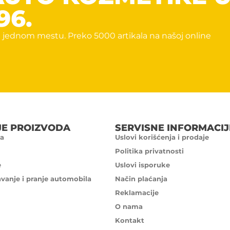
96.
 jednom mestu. Preko 5000 artikala na našoj online
JE PROIZVODA
SERVISNE INFORMACIJ
a
Uslovi korišćenja i prodaje
Politika privatnosti
e
Uslovi isporuke
avanje i pranje automobila
Način plaćanja
Reklamacije
O nama
Kontakt