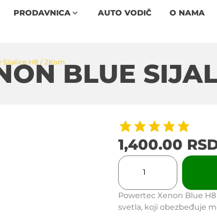
PRODAVNICA
AUTO VODIČ
O NAMA
Sijalice H8 / 2Kom
ON BLUE SIJAL
1,400.00
RS
Powertec Xenon Blue H8 s
svetla, koji obezbeđuje mo