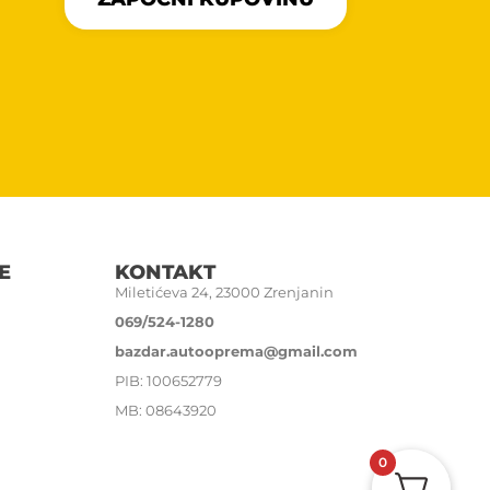
E
KONTAKT
Miletićeva 24, 23000 Zrenjanin
069/524-1280
bazdar.autooprema@gmail.com
PIB: 100652779
MB: 08643920
0