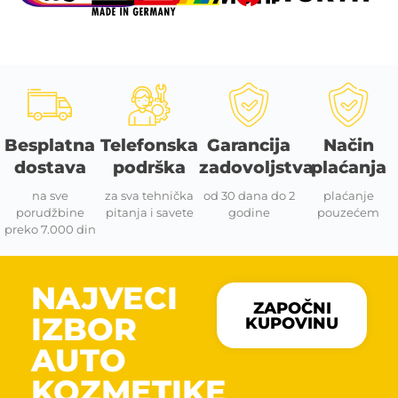
Besplatna
Telefonska
Garancija
Način
dostava
podrška
zadovoljstva
plaćanja
na sve
za sva tehnička
od 30 dana do 2
plaćanje
porudžbine
pitanja i savete
godine
pouzećem
preko 7.000 din
NAJVECI
ZAPOČNI
IZBOR
KUPOVINU
AUTO
KOZMETIKE