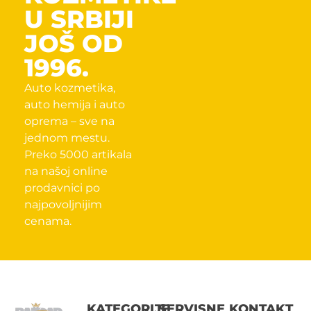
U SRBIJI
JOŠ OD
1996.
Auto kozmetika,
auto hemija i auto
oprema – sve na
jednom mestu.
Preko 5000 artikala
na našoj online
prodavnici po
najpovoljnijim
cenama.
KATEGORIJE
SERVISNE
KONTAKT