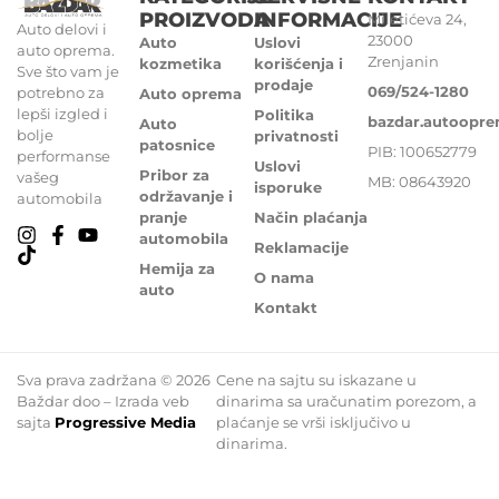
PROIZVODA
INFORMACIJE
Miletićeva 24,
Auto delovi i
23000
Auto
Uslovi
auto oprema.
Zrenjanin
kozmetika
korišćenja i
Sve što vam je
prodaje
069/524-1280
potrebno za
Auto oprema
lepši izgled i
Politika
bazdar.autoopr
Auto
bolje
privatnosti
patosnice
PIB: 100652779
performanse
Uslovi
Pribor za
vašeg
MB: 08643920
isporuke
održavanje i
automobila
pranje
Način plaćanja
automobila
Reklamacije
Hemija za
O nama
auto
Kontakt
Sva prava zadržana © 2026
Cene na sajtu su iskazane u
Baždar doo – Izrada veb
dinarima sa uračunatim porezom, a
sajta
Progressive Media
plaćanje se vrši isključivo u
dinarima.