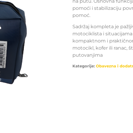
na putu. Osnovna funkcij
pomoći i stabilizaciju p
pomoć.
Sadržaj kompleta je pažl
motociklista i situacijama
kompaktnom i praktičnom
motocikl, kofer ili ranac,
putovanjima
Kategorije:
Obavezna i dodat