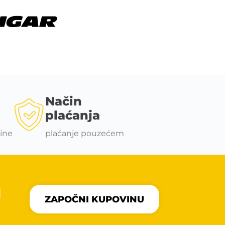
Način
plaćanja
ine
plaćanje pouzećem
U
ZAPOČNI KUPOVINU