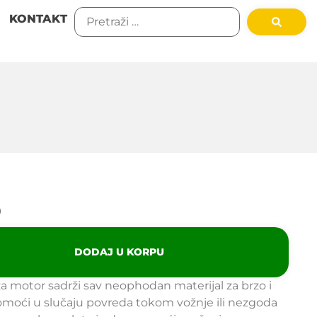
KONTAKT
D
DODAJ U KORPU
 motor sadrži sav neophodan materijal za brzo i
omoći u slučaju povreda tokom vožnje ili nezgoda