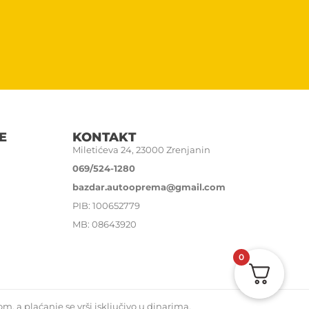
E
KONTAKT
Miletićeva 24, 23000 Zrenjanin
069/524-1280
bazdar.autooprema@gmail.com
PIB: 100652779
MB: 08643920
0
, a plaćanje se vrši isključivo u dinarima.