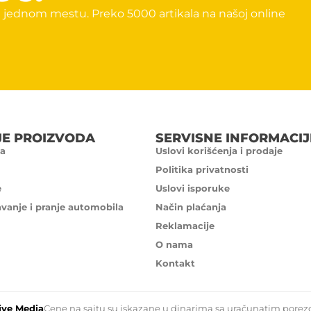
 jednom mestu. Preko 5000 artikala na našoj online
JE PROIZVODA
SERVISNE INFORMACIJ
a
Uslovi korišćenja i prodaje
Politika privatnosti
e
Uslovi isporuke
avanje i pranje automobila
Način plaćanja
Reklamacije
O nama
Kontakt
ive Media
Cene na sajtu su iskazane u dinarima sa uračunatim porezom