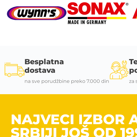
Besplatna
T
dostava
p
na sve porudžbine preko 7.000 din
za 
NAJVECI IZBOR 
SRBIJI JOŠ OD 19