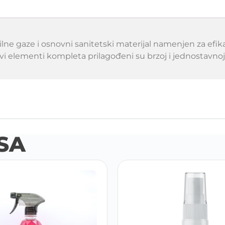
rilne gaze i osnovni sanitetski materijal namenjen za efi
 Svi elementi kompleta prilagođeni su brzoj i jednostavn
SA