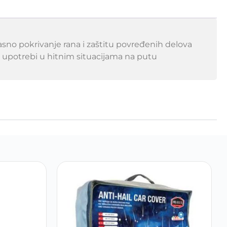
kasno pokrivanje rana i zaštitu povređenih delova
oj upotrebi u hitnim situacijama na putu