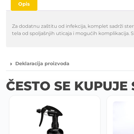
Opis
Za dodatnu zaštitu od infekcija, komplet sadrži ste
tela od spoljašnjih uticaja i mogućih komplikacija.
Deklaracija proizvoda
ČESTO SE KUPUJE 