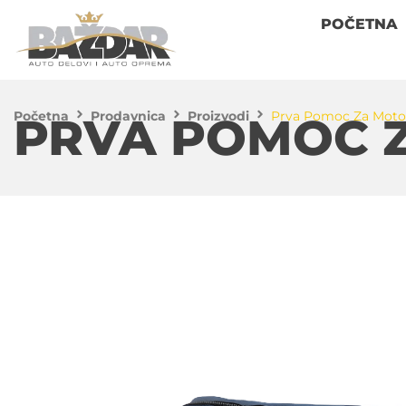
POČETNA
Početna
Prodavnica
Proizvodi
Prva Pomoc Za Moto
PRVA POMOC 