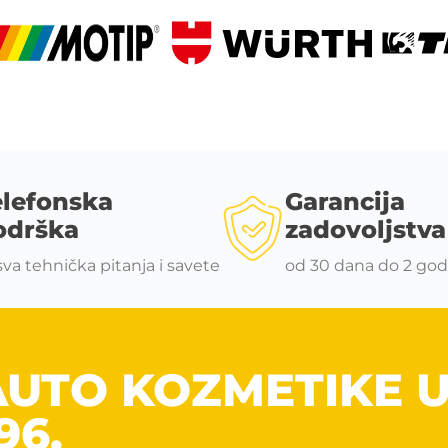
elefonska
Garancija
odrška
zadovoljstva
sva tehnička pitanja i savete
od 30 dana do 2 god
AUTO KOZMETIKE 
96.