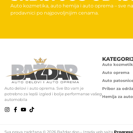
Auto kozmetika, auto hemija i auto oprema – sve na
prodavnici po najpovoljnijim cenama.
KATEGORI
Auto kozmetik
Auto oprema
Auto patosnic
Auto delovi i auto oprema. Sve što vam je
Pribor za održ
potrebno za lepši izgled i bolje performanse vašeg
Hemija za auto
automobila
Sva prava zadržana © 2026 Baždar doo – Izrada veb sajta
Progress