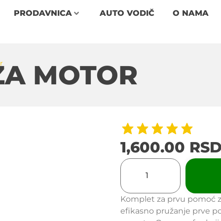
PRODAVNICA
AUTO VODIČ
O NAMA
r
ZA MOTOR
1,600.00
RS
Komplet za prvu pomoć za
efikasno pružanje prve p