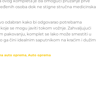
a ovog kompleta je da omogući pružanje prve
ovređenih osoba dok ne stigne stručna medicinska
jivo odabran kako bi odgovarao potrebama
 koje se mogu javiti tokom vožnje. Zahvaljujući
 pakovanju, komplet se lako može smestiti u
 što ga čini idealnim saputnikom na kraćim i dužim
na auto oprema
,
Auto oprema