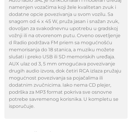
Auto radio SAL je funkcionalan i moderan uređaj
namenjen vozačima koji žele kvalitetan zvuk i
dodatne opcie povezivanja u svom vozilu. Sa
snagom od 4 x 45 W, pruža jasan i snažan zvuk,
dovoljan za svakodnevnu upotrebu u gradskoj
vožnji ili na otvorenom putu. Crveno osvetljenje
d Radio podržava FM priem sa mogućnošću
memorisanja do 18 stanica, a muziku možete
slušati i preko USB ili SD memoriskih uređaja.
AUX ulaz od 3, 5 mm omogućava povezivanje
drugih audio izvora, dok četiri RCA izlaza pružaju
mogućnost povezivanja sa pojačalima ili
dodatnim zvučnicima. Iako nema CD plejer,
podrška za MP3 format pokriva sve osnovne
potrebe savremenog korisnika. U kompletu se
isporučuje.