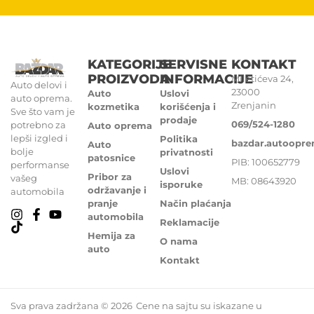
KATEGORIJE
SERVISNE
KONTAKT
PROIZVODA
INFORMACIJE
Miletićeva 24,
Auto delovi i
23000
Auto
Uslovi
auto oprema.
Zrenjanin
kozmetika
korišćenja i
Sve što vam je
prodaje
069/524-1280
potrebno za
Auto oprema
lepši izgled i
Politika
bazdar.autoopr
Auto
bolje
privatnosti
patosnice
PIB: 100652779
performanse
Uslovi
Pribor za
vašeg
MB: 08643920
isporuke
održavanje i
automobila
pranje
Način plaćanja
automobila
Reklamacije
Hemija za
O nama
auto
Kontakt
Sva prava zadržana © 2026
Cene na sajtu su iskazane u