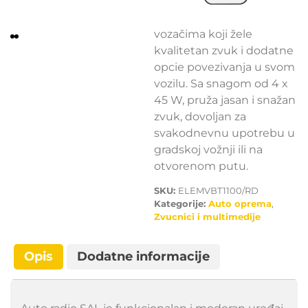
funkcionalan i moderan
uređaj namenjen
vozačima koji žele
kvalitetan zvuk i dodatne
opcie povezivanja u svom
vozilu. Sa snagom od 4 x
45 W, pruža jasan i snažan
zvuk, dovoljan za
svakodnevnu upotrebu u
gradskoj vožnji ili na
otvorenom putu.
SKU:
ELEMVBT1100/RD
Kategorije:
Auto oprema
,
Zvucnici i multimedije
Opis
Dodatne informacije