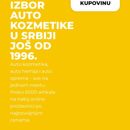
IZBOR
KUPOVINU
AUTO
KOZMETIKE
U SRBIJI
JOŠ OD
1996.
Auto kozmetika,
auto hemija i auto
oprema – sve na
jednom mestu.
Preko 5000 artikala
na našoj online
prodavnici po
najpovoljnijim
cenama.