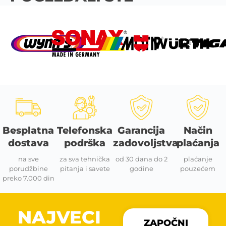
Besplatna
Telefonska
Garancija
Način
dostava
podrška
zadovoljstva
plaćanja
na sve
za sva tehnička
od 30 dana do 2
plaćanje
porudžbine
pitanja i savete
godine
pouzećem
preko 7.000 din
NAJVECI
ZAPOČNI