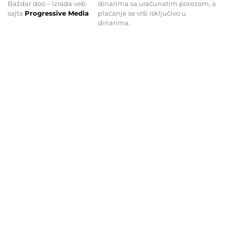
Baždar doo – Izrada veb
dinarima sa uračunatim porezom, a
sajta
Progressive Media
plaćanje se vrši isključivo u
dinarima.