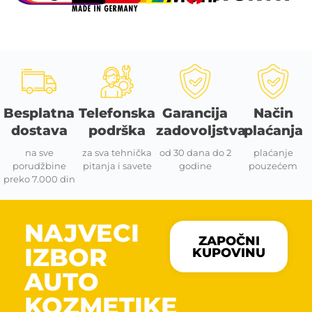
Besplatna
Telefonska
Garancija
Način
dostava
podrška
zadovoljstva
plaćanja
na sve
za sva tehnička
od 30 dana do 2
plaćanje
porudžbine
pitanja i savete
godine
pouzećem
preko 7.000 din
NAJVECI
ZAPOČNI
IZBOR
KUPOVINU
AUTO
KOZMETIKE