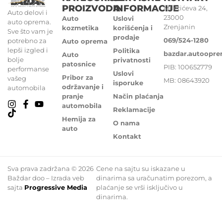
PROIZVODA
INFORMACIJE
Miletićeva 24,
Auto delovi i
23000
Auto
Uslovi
auto oprema.
Zrenjanin
kozmetika
korišćenja i
Sve što vam je
prodaje
069/524-1280
potrebno za
Auto oprema
lepši izgled i
Politika
bazdar.autoopr
Auto
bolje
privatnosti
patosnice
PIB: 100652779
performanse
Uslovi
Pribor za
vašeg
MB: 08643920
isporuke
održavanje i
automobila
pranje
Način plaćanja
automobila
Reklamacije
Hemija za
O nama
auto
Kontakt
Sva prava zadržana © 2026
Cene na sajtu su iskazane u
Baždar doo – Izrada veb
dinarima sa uračunatim porezom, a
sajta
Progressive Media
plaćanje se vrši isključivo u
dinarima.