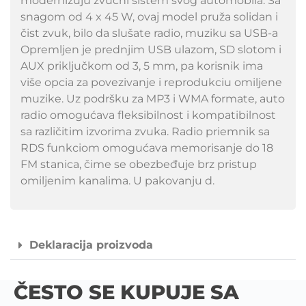
modernizuju zvučni sistem svog automobila. Sa
snagom od 4 x 45 W, ovaj model pruža solidan i
čist zvuk, bilo da slušate radio, muziku sa USB-a
Opremljen je prednjim USB ulazom, SD slotom i
AUX priključkom od 3, 5 mm, pa korisnik ima
više opcia za povezivanje i reprodukciu omiljene
muzike. Uz podršku za MP3 i WMA formate, auto
radio omogućava fleksibilnost i kompatibilnost
sa različitim izvorima zvuka. Radio priemnik sa
RDS funkciom omogućava memorisanje do 18
FM stanica, čime se obezbeđuje brz pristup
omiljenim kanalima. U pakovanju d.
Deklaracija proizvoda
ČESTO SE KUPUJE SA