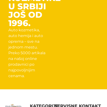
U SRBIJI
JOŠ OD
1996.
Auto kozmetika,
auto hemija i auto
oprema – sve na
jednom mestu.
Preko 5000 artikala
na našoj online
prodavnici po
najpovoljnijim
cenama.
KATEGORIJE
SERVISNE
KONTAKT