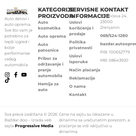
KATEGORIJE
SERVISNE
KONTAKT
PROIZVODA
INFORMACIJE
Miletićeva 24,
Auto delovi i
23000
Auto
Uslovi
auto oprema.
Zrenjanin
kozmetika
korišćenja i
Sve što vam je
prodaje
069/524-1280
potrebno za
Auto oprema
lepši izgled i
Politika
bazdar.autoopr
Auto
bolje
privatnosti
patosnice
PIB: 100652779
performanse
Uslovi
Pribor za
vašeg
MB: 08643920
isporuke
održavanje i
automobila
pranje
Način plaćanja
automobila
Reklamacije
Hemija za
O nama
auto
Kontakt
Sva prava zadržana © 2026
Cene na sajtu su iskazane u
Baždar doo – Izrada veb
dinarima sa uračunatim porezom, a
sajta
Progressive Media
plaćanje se vrši isključivo u
dinarima.