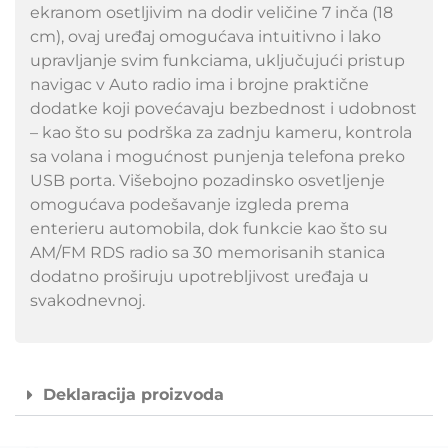
ekranom osetljivim na dodir veličine 7 inča (18
cm), ovaj uređaj omogućava intuitivno i lako
upravljanje svim funkciama, uključujući pristup
navigac v Auto radio ima i brojne praktične
dodatke koji povećavaju bezbednost i udobnost
– kao što su podrška za zadnju kameru, kontrola
sa volana i mogućnost punjenja telefona preko
USB porta. Višebojno pozadinsko osvetljenje
omogućava podešavanje izgleda prema
enterieru automobila, dok funkcie kao što su
AM/FM RDS radio sa 30 memorisanih stanica
dodatno proširuju upotrebljivost uređaja u
svakodnevnoj.
Deklaracija proizvoda