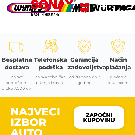
Besplatna
Telefonska
Garancija
Način
dostava
podrška
zadovoljstva
plaćanja
na sve
za sva tehnička
od 30 dana do 2
plaćanje
porudžbine
pitanja i savete
godine
pouzećem
preko 7.000 din
NAJVECI
ZAPOČNI
IZBOR
KUPOVINU
AUTO