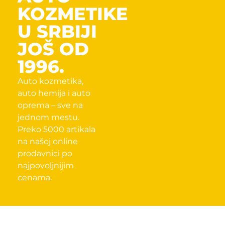
KOZMETIKE
U SRBIJI
JOŠ OD
1996.
Auto kozmetika,
auto hemija i auto
oprema – sve na
jednom mestu.
Preko 5000 artikala
na našoj online
prodavnici po
najpovoljnijim
cenama.