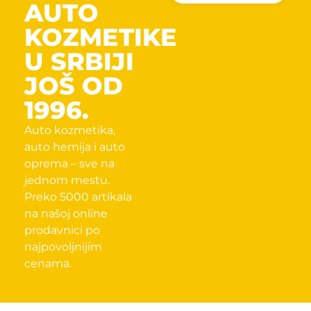
AUTO
KOZMETIKE
U SRBIJI
JOŠ OD
1996.
Auto kozmetika,
auto hemija i auto
oprema – sve na
jednom mestu.
Preko 5000 artikala
na našoj online
prodavnici po
najpovoljnijim
cenama.