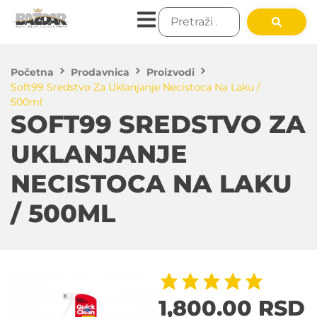
Početna
Prodavnica
Proizvodi
Soft99 Sredstvo Za Uklanjanje Necistoca Na Laku /
500ml
SOFT99 SREDSTVO ZA
UKLANJANJE
NECISTOCA NA LAKU
/ 500ML
1,800.00
RSD