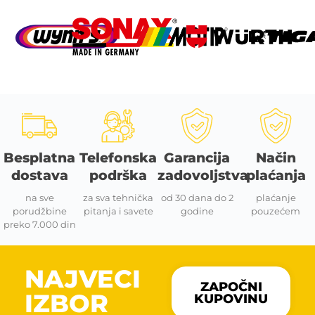
Besplatna
Telefonska
Garancija
Način
dostava
podrška
zadovoljstva
plaćanja
na sve
za sva tehnička
od 30 dana do 2
plaćanje
porudžbine
pitanja i savete
godine
pouzećem
preko 7.000 din
NAJVECI
ZAPOČNI
IZBOR
KUPOVINU