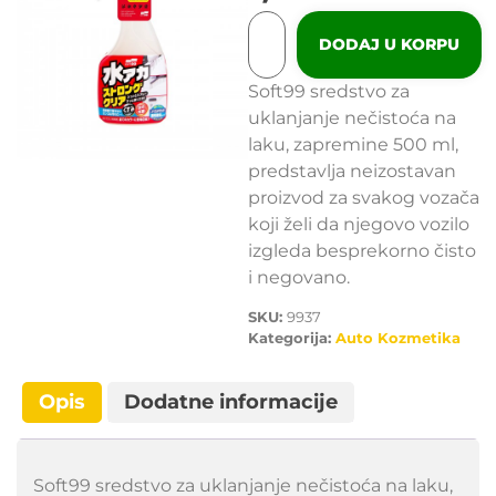
DODAJ U KORPU
Soft99 sredstvo za
uklanjanje nečistoća na
laku, zapremine 500 ml,
predstavlja neizostavan
proizvod za svakog vozača
koji želi da njegovo vozilo
izgleda besprekorno čisto
i negovano.
SKU:
9937
Kategorija:
Auto Kozmetika
Opis
Dodatne informacije
Soft99 sredstvo za uklanjanje nečistoća na laku,