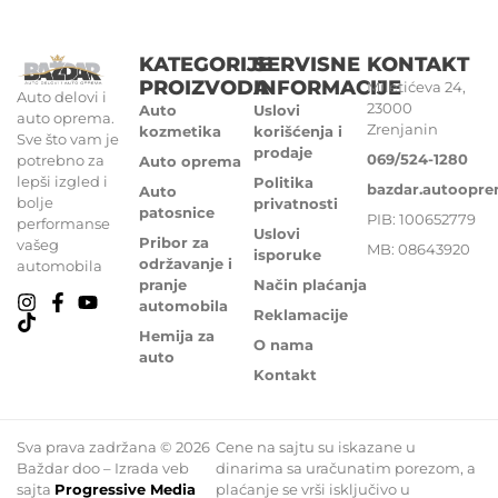
KATEGORIJE
SERVISNE
KONTAKT
PROIZVODA
INFORMACIJE
Miletićeva 24,
Auto delovi i
23000
Auto
Uslovi
auto oprema.
Zrenjanin
kozmetika
korišćenja i
Sve što vam je
prodaje
069/524-1280
potrebno za
Auto oprema
lepši izgled i
Politika
bazdar.autoopr
Auto
bolje
privatnosti
patosnice
PIB: 100652779
performanse
Uslovi
Pribor za
vašeg
MB: 08643920
isporuke
održavanje i
automobila
pranje
Način plaćanja
automobila
Reklamacije
Hemija za
O nama
auto
Kontakt
Sva prava zadržana © 2026
Cene na sajtu su iskazane u
Baždar doo – Izrada veb
dinarima sa uračunatim porezom, a
sajta
Progressive Media
plaćanje se vrši isključivo u