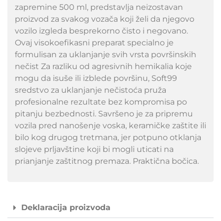
zapremine 500 ml, predstavlja neizostavan
proizvod za svakog vozača koji želi da njegovo
vozilo izgleda besprekorno čisto i negovano.
Ovaj visokoefikasni preparat specialno je
formulisan za uklanjanje svih vrsta površinskih
nečist Za razliku od agresivnih hemikalia koje
mogu da isuše ili izblede površinu, Soft99
sredstvo za uklanjanje nečistoća pruža
profesionalne rezultate bez kompromisa po
pitanju bezbednosti. Savršeno je za pripremu
vozila pred nanošenje voska, keramičke zaštite ili
bilo kog drugog tretmana, jer potpuno otklanja
slojeve prljavštine koji bi mogli uticati na
prianjanje zaštitnog premaza. Praktična bočica.
Deklaracija proizvoda