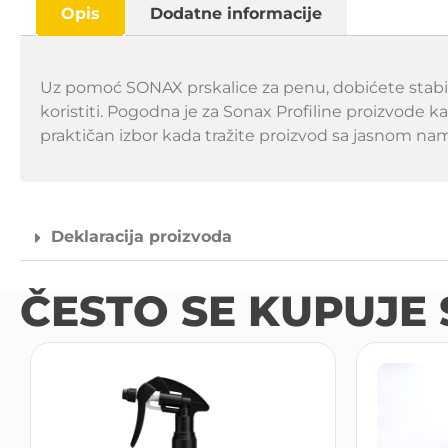
Opis
Dodatne informacije
Uz pomoć SONAX prskalice za penu, dobićete stabi
koristiti. Pogodna je za Sonax Profiline proizvode k
praktičan izbor kada tražite proizvod sa jasnom 
Deklaracija proizvoda
ČESTO SE KUPUJE 