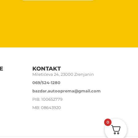
E
KONTAKT
Miletićeva 24, 23000 Zrenjanin
069/524-1280
bazdar.autooprema@gmail.com
PIB: 100652779
MB: 08643920
0