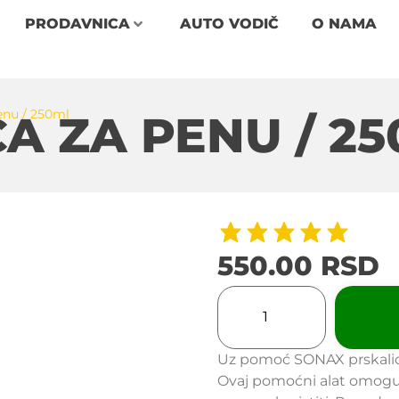
PRODAVNICA
AUTO VODIČ
O NAMA
nu / 250ml
A ZA PENU / 2
550.00
RSD
Uz pomoć SONAX prskalice
Ovaj pomoćni alat omoguć