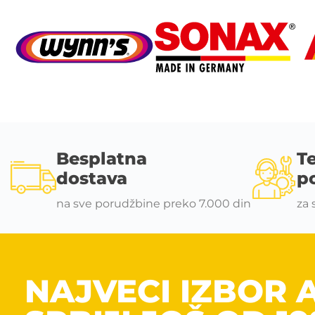
Besplatna
T
dostava
p
na sve porudžbine preko 7.000 din
za 
NAJVECI IZBOR 