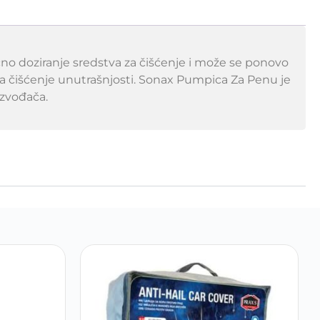
o doziranje sredstva za čišćenje i može se ponovo
a za čišćenje unutrašnjosti. Sonax Pumpica Za Penu je
zvođača.