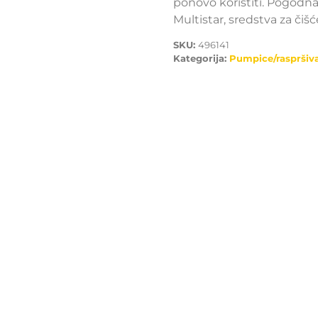
ponovo koristiti. Pogodna
Multistar, sredstva za čišć
SKU:
496141
Kategorija:
Pumpice/raspršiv