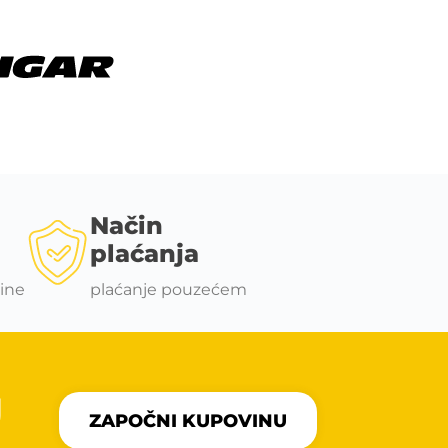
Način
plaćanja
ine
plaćanje pouzećem
U
ZAPOČNI KUPOVINU