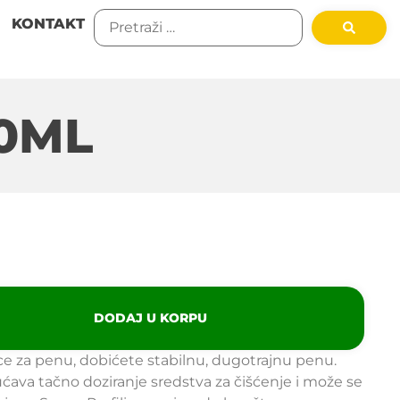
KONTAKT
50ML
DODAJ U KORPU
 za penu, dobićete stabilnu, dugotrajnu penu.
ava tačno doziranje sredstva za čišćenje i može se