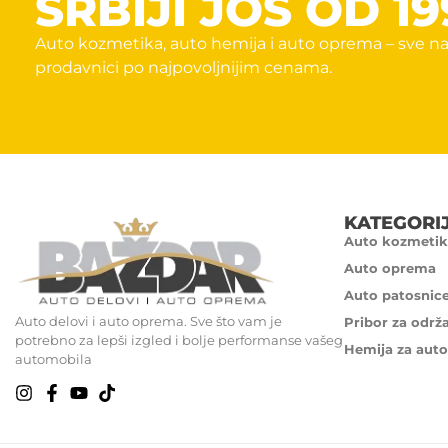
SRBIJI JOŠ OD 19
Auto kozmetika, auto hemija i auto oprema – sve na
prodavnici po najpovoljnijim cenama.
KATEGORI
Auto kozmetik
Auto oprema
Auto patosnic
Auto delovi i auto oprema. Sve što vam je
Pribor za održ
potrebno za lepši izgled i bolje performanse vašeg
Hemija za auto
automobila