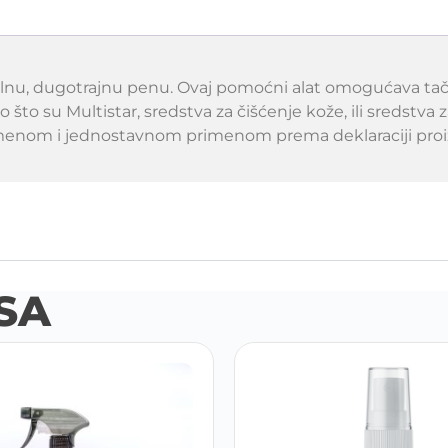
lnu, dugotrajnu penu. Ovaj pomoćni alat omogućava tačn
ao što su Multistar, sredstva za čišćenje kože, ili sredstv
namenom i jednostavnom primenom prema deklaraciji proi
SA