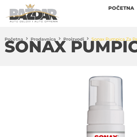
POČETNA
Početna
Prodavnica
Proizvodi
Sonax Pumpica Za Pe
SONAX PUMPIC