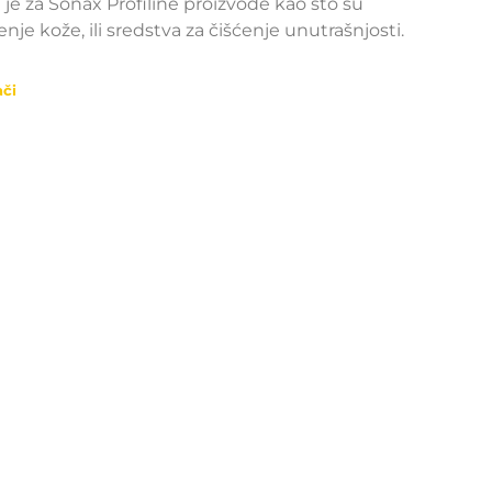
 je za Sonax Profiline proizvode kao što su
enje kože, ili sredstva za čišćenje unutrašnjosti.
ači