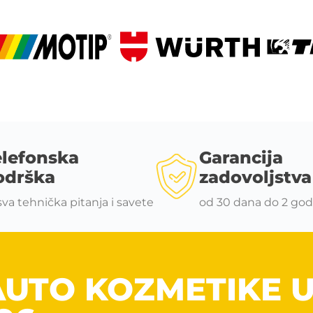
elefonska
Garancija
odrška
zadovoljstva
sva tehnička pitanja i savete
od 30 dana do 2 god
AUTO KOZMETIKE 