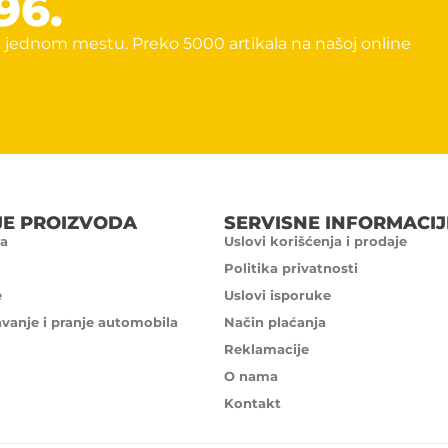
96.
 jednom mestu. Preko 5000 artikala na našoj online
JE PROIZVODA
SERVISNE INFORMACIJ
a
Uslovi korišćenja i prodaje
Politika privatnosti
e
Uslovi isporuke
avanje i pranje automobila
Način plaćanja
Reklamacije
O nama
Kontakt