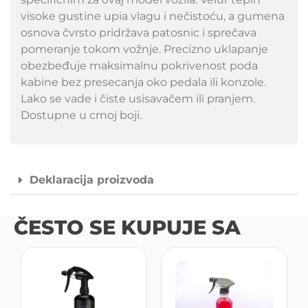
visoke gustine upia vlagu i nečistoću, a gumena
osnova čvrsto pridržava patosnic i sprečava
pomeranje tokom vožnje. Precizno uklapanje
obezbeđuje maksimalnu pokrivenost poda
kabine bez presecanja oko pedala ili konzole.
Lako se vade i čiste usisavačem ili pranjem.
Dostupne u crnoj boji.
Deklaracija proizvoda
ČESTO SE KUPUJE SA