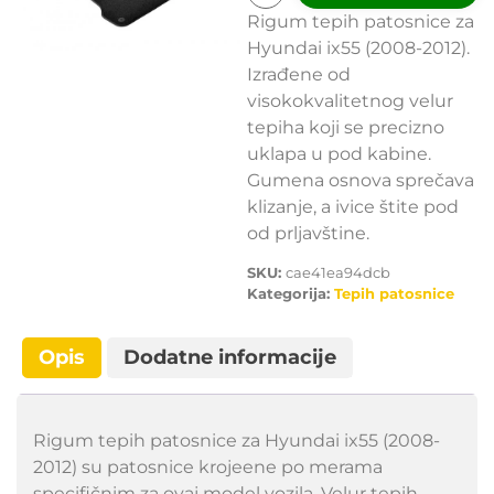
Rigum tepih patosnice za
Hyundai ix55 (2008-2012).
Izrađene od
visokokvalitetnog velur
tepiha koji se precizno
uklapa u pod kabine.
Gumena osnova sprečava
klizanje, a ivice štite pod
od prljavštine.
SKU:
cae41ea94dcb
Kategorija:
Tepih patosnice
Opis
Dodatne informacije
Rigum tepih patosnice za Hyundai ix55 (2008-
2012) su patosnice krojeene po merama
specifičnim za ovaj model vozila. Velur tepih