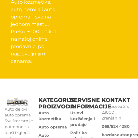
Auto kozmetika,
auto hemija i auto
oprema – sve na
jednom mestu.
Preko 5000 artikala
na našoj online
prodavnici po
najpovoljnijim
cenama.
KATEGORIJE
SERVISNE
KONTAKT
PROIZVODA
INFORMACIJE
Miletićeva 24,
Auto delovi i
23000
Auto
Uslovi
auto oprema.
Zrenjanin
kozmetika
korišćenja i
Sve što vam je
prodaje
069/524-1280
potrebno za
Auto oprema
lepši izgled i
Politika
bazdar.autoopr
Auto