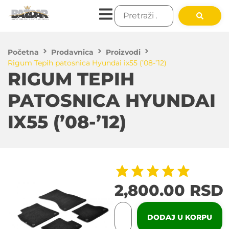
Početna
Prodavnica
Proizvodi
Rigum Tepih patosnica Hyundai ix55 (’08-’12)
RIGUM TEPIH
PATOSNICA HYUNDAI
IX55 (’08-’12)
2,800.00
RSD
DODAJ U KORPU