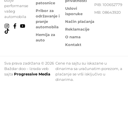
bolje
privatnosti
patosnice
PIB: 100652779
performanse
Uslovi
Pribor za
vašeg
MB: 08643920
isporuke
održavanje i
automobila
pranje
Način plaćanja
automobila
Reklamacije
Hemija za
O nama
auto
Kontakt
Sva prava zadržana © 2026
Cene na sajtu su iskazane u
Baždar doo – Izrada veb
dinarima sa uračunatim porezom, a
sajta
Progressive Media
plaćanje se vrši isključivo u
dinarima.