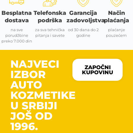
Besplatna
Telefonska
Garancija
Način
dostava
podrška
zadovoljstva
plaćanja
na sve
za sva tehnička
od 30 dana do 2
plaćanje
porudžbine
pitanja i savete
godine
pouzećem
preko 7.000 din
NAJVECI
ZAPOČNI
IZBOR
KUPOVINU
AUTO
KOZMETIKE
U SRBIJI
JOŠ OD
1996.