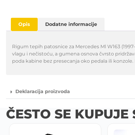
Opis
Dodatne informacije
Rigum tepih patosnice za Mercedes Ml W163 (1997-2
vlagu i nečistoću, a gumena osnova čvrsto pridrž
poda kabine bez presecanja oko pedala ili konzole. 
Deklaracija proizvoda
ČESTO SE KUPUJE 