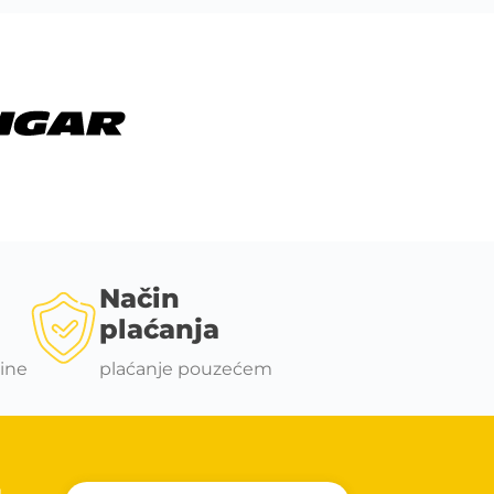
Način
plaćanja
ine
plaćanje pouzećem