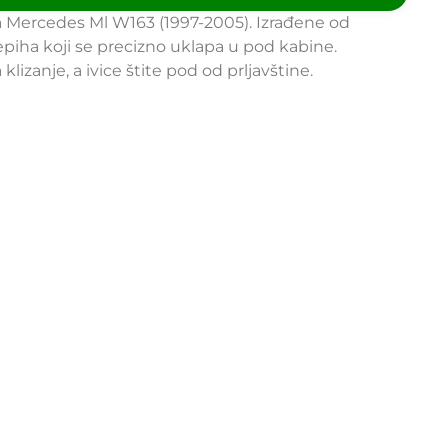
 Mercedes Ml W163 (1997-2005). Izrađene od
epiha koji se precizno uklapa u pod kabine.
zanje, a ivice štite pod od prljavštine.