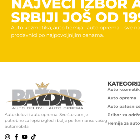
NAJVECI IZBOR 
SRBIJI JOŠ OD 19
Auto kozmetika, auto hemija i auto oprema – sve na
prodavnici po najpovoljnijim cenama.
KATEGORI
Auto kozmetik
Auto oprema
Auto patosnic
Auto delovi i auto oprema. Sve što vam je
Pribor za održ
potrebno za lepši izgled i bolje performanse vašeg
Hemija za auto
automobila