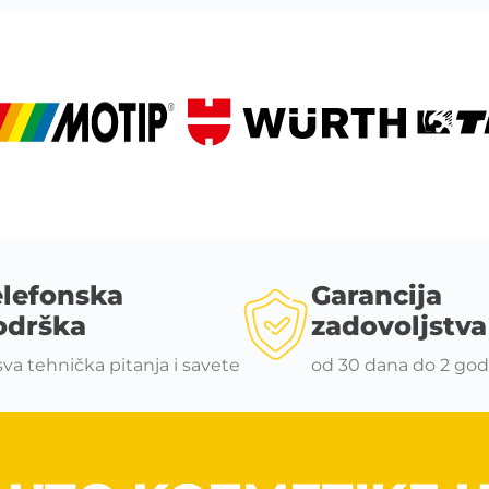
elefonska
Garancija
odrška
zadovoljstva
sva tehnička pitanja i savete
od 30 dana do 2 god