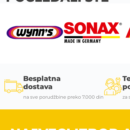
Besplatna
T
dostava
p
na sve porudžbine preko 7.000 din
za 