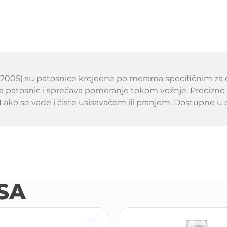
005) su patosnice krojeene po merama specifičnim za ov
ava patosnic i sprečava pomeranje tokom vožnje. Preciz
Lako se vade i čiste usisavačem ili pranjem. Dostupne u c
SA