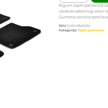
Rigum tepih patosnice za
visokokvalitetnog velur t
Gumena osnova sprečava kli
SKU:
6c90c58e6d3e
Kategorija:
Tepih patosnice