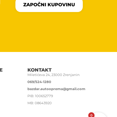
U
ZAPOČNI KUPOVINU
E
KONTAKT
Miletićeva 24, 23000 Zrenjanin
069/524-1280
bazdar.autooprema@gmail.com
PIB: 100652779
MB: 08643920
0