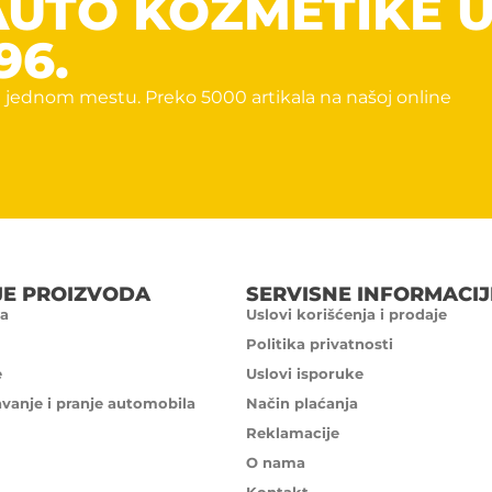
AUTO KOZMETIKE 
96.
 jednom mestu. Preko 5000 artikala na našoj online
JE PROIZVODA
SERVISNE INFORMACIJ
a
Uslovi korišćenja i prodaje
Politika privatnosti
e
Uslovi isporuke
avanje i pranje automobila
Način plaćanja
Reklamacije
O nama