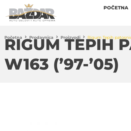
POČETNA
Početna
Prodavnica
Proizvodi
Rigum Tepih patosnic
RIGUM TEPIH 
W163 (’97-’05)