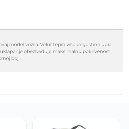
aj model vozila. Velur tepih visoke gustine upia
no uklapanje obezbeđuje maksimalnu pokrivenost
rnoj boji.