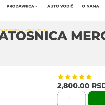
PRODAVNICA
AUTO VODIČ
O NAMA
a Mercedes Ml W163 (’97-’05)
PATOSNICA MER
2,800.00
RS