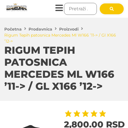
Početna
Prodavnica
Proizvodi
Rigum Tepih patosnica Mercedes Ml W166 ’11-> / Gl X166
’12->
RIGUM TEPIH
PATOSNICA
MERCEDES ML W166
’11-> / GL X166 ’12->
2,800.00
RSD