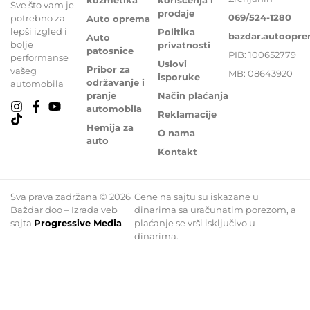
Sve što vam je
prodaje
069/524-1280
potrebno za
Auto oprema
lepši izgled i
Politika
bazdar.autoopr
Auto
bolje
privatnosti
patosnice
PIB: 100652779
performanse
Uslovi
Pribor za
vašeg
MB: 08643920
isporuke
održavanje i
automobila
pranje
Način plaćanja
automobila
Reklamacije
Hemija za
O nama
auto
Kontakt
Sva prava zadržana © 2026
Cene na sajtu su iskazane u
Baždar doo – Izrada veb
dinarima sa uračunatim porezom, a
sajta
Progressive Media
plaćanje se vrši isključivo u
dinarima.