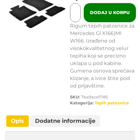
DODAJ U KORPU
Rigum tepih patosnice za
Mercedes Gl X166|Ml
W166. Izrađene od
visokokvalitetnog velur
tepiha koji se precizno
uklapa u pod kabine.
Gumena osnova sprečava
klizanje, a ivice štite pod
od prljavštine.
SKU:
7ba9acef1185
Kategorija:
Tepih patosnice
Opis
Dodatne informacije