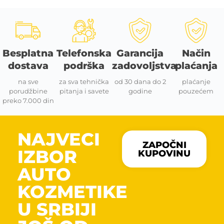
Besplatna
Telefonska
Garancija
Način
dostava
podrška
zadovoljstva
plaćanja
na sve
za sva tehnička
od 30 dana do 2
plaćanje
porudžbine
pitanja i savete
godine
pouzećem
preko 7.000 din
NAJVECI
ZAPOČNI
IZBOR
KUPOVINU
AUTO
KOZMETIKE
U SRBIJI