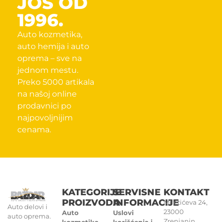
JOŠ OD
1996.
Auto kozmetika,
auto hemija i auto
oprema – sve na
jednom mestu.
Preko 5000 artikala
na našoj online
prodavnici po
najpovoljnijim
cenama.
KATEGORIJE
SERVISNE
KONTAKT
PROIZVODA
INFORMACIJE
Miletićeva 24,
Auto delovi i
23000
Auto
Uslovi
auto oprema.
Zrenjanin
kozmetika
korišćenja i