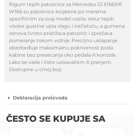
Rigum tepih patosnice za Mercedes Gl X166|Ml
W166 su patosnice krojeene po merama
specifičnim za ovaj model vozila. Velur tepih
visoke gustine upia vlagu i nečistoću, a gumena
osnova čvrsto pridržava patosnic i sprečava
pomeranje tokom vožnje. Precizno uklapanje
obezbeđuje maksimalnu pokrivenost poda
kabine bez presecanja oko pedala ili konzole.
Lako se vade i čiste usisavačem ili pranjem.
Dostupne u crnoj boji.
Deklaracija proizvoda
ČESTO SE KUPUJE SA