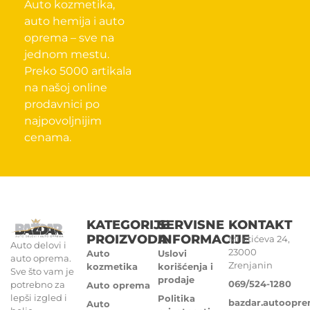
Auto kozmetika,
auto hemija i auto
oprema – sve na
jednom mestu.
Preko 5000 artikala
na našoj online
prodavnici po
najpovoljnijim
cenama.
KATEGORIJE
SERVISNE
KONTAKT
PROIZVODA
INFORMACIJE
Miletićeva 24,
Auto delovi i
23000
Auto
Uslovi
auto oprema.
Zrenjanin
kozmetika
korišćenja i
Sve što vam je
prodaje
069/524-1280
potrebno za
Auto oprema
lepši izgled i
Politika
bazdar.autoopr
Auto