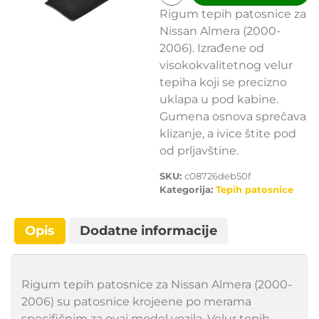
Rigum tepih patosnice za
Nissan Almera (2000-
2006). Izrađene od
visokokvalitetnog velur
tepiha koji se precizno
uklapa u pod kabine.
Gumena osnova sprečava
klizanje, a ivice štite pod
od prljavštine.
SKU:
c08726deb50f
Kategorija:
Tepih patosnice
Opis
Dodatne informacije
Rigum tepih patosnice za Nissan Almera (2000-
2006) su patosnice krojeene po merama
specifičnim za ovaj model vozila. Velur tepih