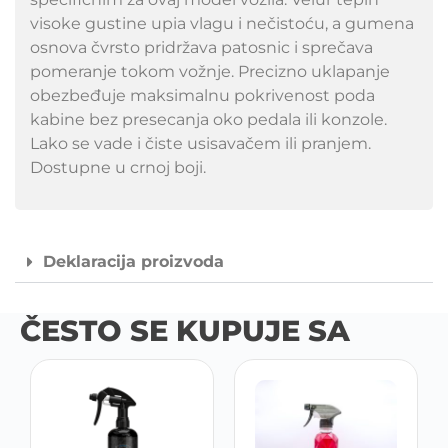
visoke gustine upia vlagu i nečistoću, a gumena
osnova čvrsto pridržava patosnic i sprečava
pomeranje tokom vožnje. Precizno uklapanje
obezbeđuje maksimalnu pokrivenost poda
kabine bez presecanja oko pedala ili konzole.
Lako se vade i čiste usisavačem ili pranjem.
Dostupne u crnoj boji.
Deklaracija proizvoda
ČESTO SE KUPUJE SA