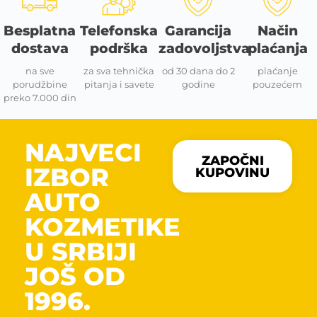
Besplatna
Telefonska
Garancija
Način
dostava
podrška
zadovoljstva
plaćanja
na sve
za sva tehnička
od 30 dana do 2
plaćanje
porudžbine
pitanja i savete
godine
pouzećem
preko 7.000 din
NAJVECI
ZAPOČNI
IZBOR
KUPOVINU
AUTO
KOZMETIKE
U SRBIJI
JOŠ OD
1996.