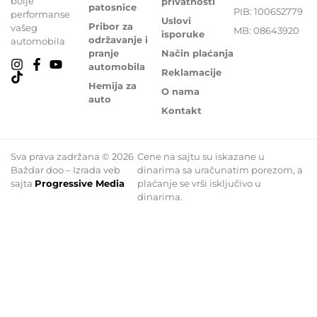
bolje
privatnosti
patosnice
PIB: 100652779
performanse
Uslovi
Pribor za
vašeg
MB: 08643920
isporuke
održavanje i
automobila
pranje
Način plaćanja
automobila
Reklamacije
Hemija za
O nama
auto
Kontakt
Sva prava zadržana © 2026
Cene na sajtu su iskazane u
Baždar doo – Izrada veb
dinarima sa uračunatim porezom, a
sajta
Progressive Media
plaćanje se vrši isključivo u
dinarima.