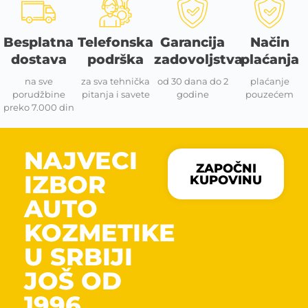
Besplatna
Telefonska
Garancija
Način
dostava
podrška
zadovoljstva
plaćanja
na sve
za sva tehnička
od 30 dana do 2
plaćanje
porudžbine
pitanja i savete
godine
pouzećem
preko 7.000 din
NAJVECI
ZAPOČNI
IZBOR
KUPOVINU
AUTO
KOZMETIKE
U SRBIJI
JOŠ OD
1996.