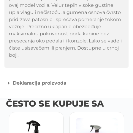
ovaj model vozila. Velur tepih visoke gustine
upia vlagu i nečistoću, a gumena osnova čvrsto
pridržava patosnic i sprečava pomeranje tokom
vožnje. Precizno uklapanje obezbeđuje
maksimalnu pokrivenost poda kabine bez
presecanja oko pedala ili konzole. Lako se vade i
čiste usisavačem ili pranjem. Dostupne u crnoj
boji.
Deklaracija proizvoda
ČESTO SE KUPUJE SA