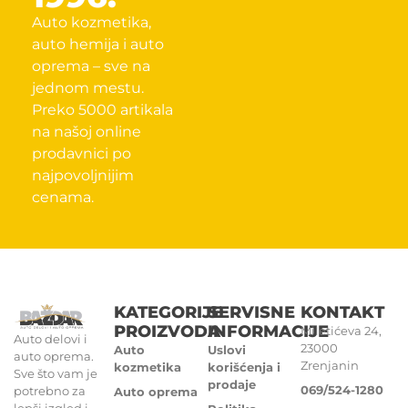
Auto kozmetika,
auto hemija i auto
oprema – sve na
jednom mestu.
Preko 5000 artikala
na našoj online
prodavnici po
najpovoljnijim
cenama.
KATEGORIJE
SERVISNE
KONTAKT
PROIZVODA
INFORMACIJE
Miletićeva 24,
Auto delovi i
23000
Auto
Uslovi
auto oprema.
Zrenjanin
kozmetika
korišćenja i
Sve što vam je
prodaje
069/524-1280
potrebno za
Auto oprema
lepši izgled i