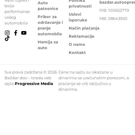
Politika
bazdar.autoopr
Auto
bolje
privatnosti
patosnice
PIB: 100652779
performanse
Uslovi
Pribor za
vašeg
MB: 08643920
isporuke
održavanje i
automobila
pranje
Način plaćanja
automobila
Reklamacije
Hemija za
O nama
auto
Kontakt
Sva prava zadržana © 2026
Cene na sajtu su iskazane u
Baždar doo – Izrada veb
dinarima sa uračunatim porezom, a
sajta
Progressive Media
plaćanje se vrši isključivo u
dinarima.