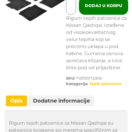
DODAJ U KORPU
Rigum tepih patosnice za
Nissan Qashqai. Izrađene
od visokokvalitetnog
velur tepiha koji se
precizno uklapa u pod
kabine. Gumena osnova
sprečava klizanje, a ivice
štite pod od prljavštine.
SKU:
f1df39972d0b
Kategorija:
Tepih patosnice
Opis
Dodatne informacije
Rigum tepih patosnice za Nissan Qashqai su
patosnice krojeene po merama specifičnim za