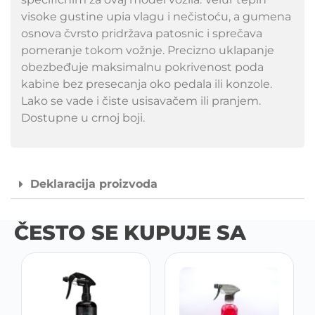
visoke gustine upia vlagu i nečistoću, a gumena
osnova čvrsto pridržava patosnic i sprečava
pomeranje tokom vožnje. Precizno uklapanje
obezbeđuje maksimalnu pokrivenost poda
kabine bez presecanja oko pedala ili konzole.
Lako se vade i čiste usisavačem ili pranjem.
Dostupne u crnoj boji.
Deklaracija proizvoda
ČESTO SE KUPUJE SA