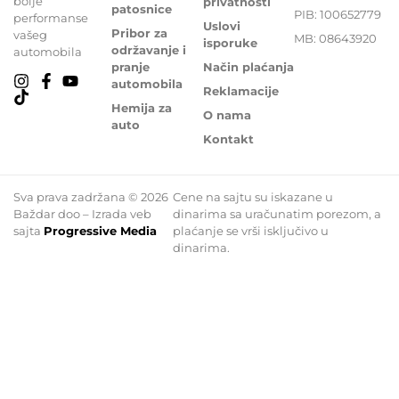
bolje
privatnosti
patosnice
PIB: 100652779
performanse
Uslovi
Pribor za
vašeg
MB: 08643920
isporuke
održavanje i
automobila
pranje
Način plaćanja
automobila
Reklamacije
Hemija za
O nama
auto
Kontakt
Sva prava zadržana © 2026
Cene na sajtu su iskazane u
Baždar doo – Izrada veb
dinarima sa uračunatim porezom, a
sajta
Progressive Media
plaćanje se vrši isključivo u
dinarima.