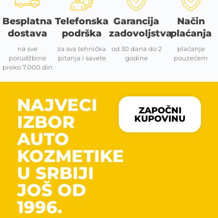
Besplatna
Telefonska
Garancija
Način
dostava
podrška
zadovoljstva
plaćanja
na sve
za sva tehnička
od 30 dana do 2
plaćanje
porudžbine
pitanja i savete
godine
pouzećem
preko 7.000 din
NAJVECI
ZAPOČNI
IZBOR
KUPOVINU
AUTO
KOZMETIKE
U SRBIJI
JOŠ OD
1996.