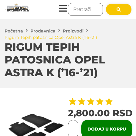
Početna
Prodavnica
Proizvodi
Rigum Tepih patosnica Opel Astra K (’16-’21)
RIGUM TEPIH
PATOSNICA OPEL
ASTRA K (’16-’21)
2,800.00
RSD
DODAJ U KORPU