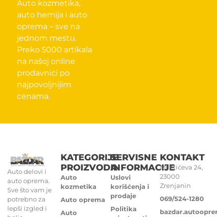
Auto kozmetika,
auto hemija i auto
oprema – sve na
jednom mestu.
Preko 5000 artikala
na našoj online
prodavnici po
najpovoljnijim
cenama.
KATEGORIJE
SERVISNE
KONTAKT
PROIZVODA
INFORMACIJE
Miletićeva 24,
Auto delovi i
23000
Auto
Uslovi
auto oprema.
Zrenjanin
kozmetika
korišćenja i
Sve što vam je
prodaje
069/524-1280
potrebno za
Auto oprema
lepši izgled i
Politika
bazdar.autoopr
Auto