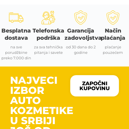
Besplatna
Telefonska
Garancija
Način
dostava
podrška
zadovoljstva
plaćanja
na sve
za sva tehnička
od 30 dana do 2
plaćanje
porudžbine
pitanja i savete
godine
pouzećem
preko 7.000 din
NAJVECI
ZAPOČNI
IZBOR
KUPOVINU
AUTO
KOZMETIKE
U SRBIJI