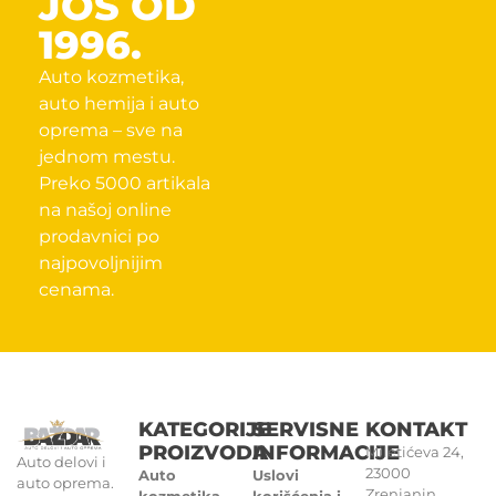
JOŠ OD
1996.
Auto kozmetika,
auto hemija i auto
oprema – sve na
jednom mestu.
Preko 5000 artikala
na našoj online
prodavnici po
najpovoljnijim
cenama.
KATEGORIJE
SERVISNE
KONTAKT
PROIZVODA
INFORMACIJE
Miletićeva 24,
Auto delovi i
23000
Auto
Uslovi
auto oprema.
Zrenjanin
kozmetika
korišćenja i