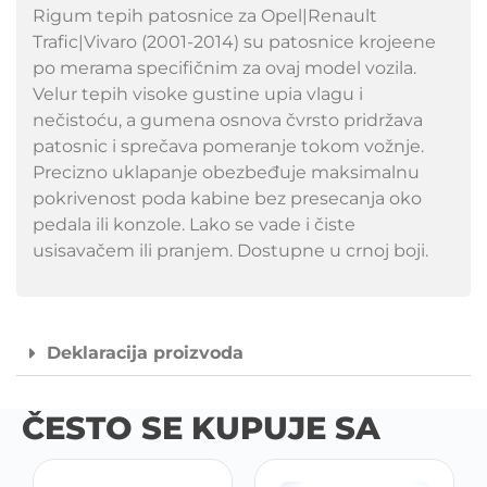
Rigum tepih patosnice za Opel|Renault
Trafic|Vivaro (2001-2014) su patosnice krojeene
po merama specifičnim za ovaj model vozila.
Velur tepih visoke gustine upia vlagu i
nečistoću, a gumena osnova čvrsto pridržava
patosnic i sprečava pomeranje tokom vožnje.
Precizno uklapanje obezbeđuje maksimalnu
pokrivenost poda kabine bez presecanja oko
pedala ili konzole. Lako se vade i čiste
usisavačem ili pranjem. Dostupne u crnoj boji.
Deklaracija proizvoda
ČESTO SE KUPUJE SA