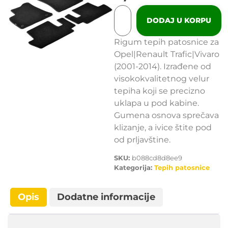
DODAJ U KORPU
Rigum tepih patosnice za
Opel|Renault Trafic|Vivaro
(2001-2014). Izrađene od
visokokvalitetnog velur
tepiha koji se precizno
uklapa u pod kabine.
Gumena osnova sprečava
klizanje, a ivice štite pod
od prljavštine.
SKU:
b088cd8d8ee9
Kategorija:
Tepih patosnice
Opis
Dodatne informacije