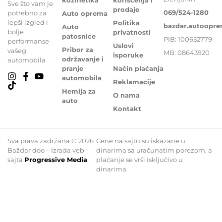
Sve što vam je
prodaje
069/524-1280
potrebno za
Auto oprema
lepši izgled i
Politika
bazdar.autoopr
Auto
bolje
privatnosti
patosnice
PIB: 100652779
performanse
Uslovi
Pribor za
vašeg
MB: 08643920
isporuke
održavanje i
automobila
pranje
Način plaćanja
automobila
Reklamacije
Hemija za
O nama
auto
Kontakt
Sva prava zadržana © 2026
Cene na sajtu su iskazane u
Baždar doo – Izrada veb
dinarima sa uračunatim porezom, a
sajta
Progressive Media
plaćanje se vrši isključivo u
dinarima.