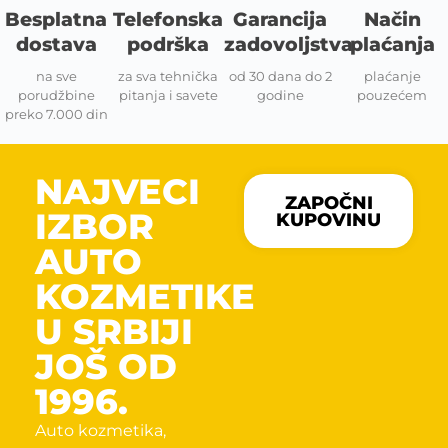
Besplatna
Telefonska
Garancija
Način
dostava
podrška
zadovoljstva
plaćanja
na sve
za sva tehnička
od 30 dana do 2
plaćanje
porudžbine
pitanja i savete
godine
pouzećem
preko 7.000 din
NAJVECI
ZAPOČNI
IZBOR
KUPOVINU
AUTO
KOZMETIKE
U SRBIJI
JOŠ OD
1996.
Auto kozmetika,