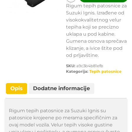
Rigum tepih patosnice za
Suzuki Ignis. Izrađene od
visokokvalitetnog velur
tepiha koji se precizno
uklapa u pod kabine.
Gumena osnova sprečava
klizanje, a ivice štite pod
od prljavštine.
SKU:
a9c3b4b81efb
Kategorija:
Tepih patosnice
Opis
Dodatne informacije
Rigum tepih patosnice za Suzuki Ignis su
patosnice krojeene po merama specifičnim za
ovaj model vozila. Velur tepih visoke gustine
upia vlagu i nečistoću, a gumena osnova čvrsto