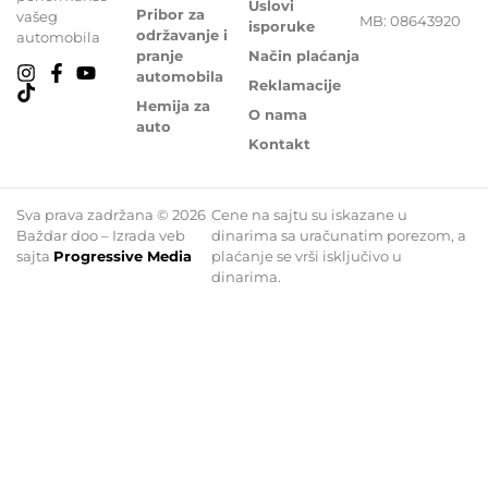
Uslovi
Pribor za
vašeg
MB: 08643920
isporuke
održavanje i
automobila
pranje
Način plaćanja
automobila
Reklamacije
Hemija za
O nama
auto
Kontakt
Sva prava zadržana © 2026
Cene na sajtu su iskazane u
Baždar doo – Izrada veb
dinarima sa uračunatim porezom, a
sajta
Progressive Media
plaćanje se vrši isključivo u
dinarima.