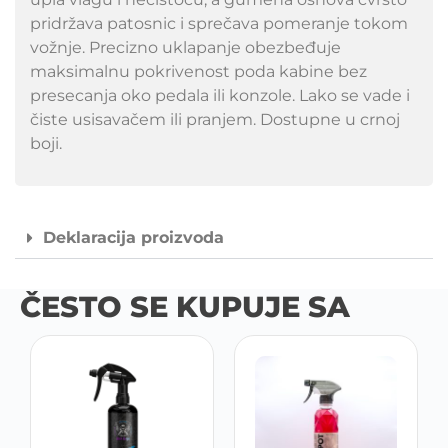
pridržava patosnic i sprečava pomeranje tokom
vožnje. Precizno uklapanje obezbeđuje
maksimalnu pokrivenost poda kabine bez
presecanja oko pedala ili konzole. Lako se vade i
čiste usisavačem ili pranjem. Dostupne u crnoj
boji.
Deklaracija proizvoda
ČESTO SE KUPUJE SA