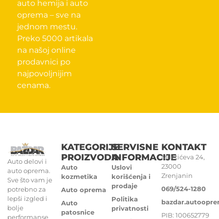
auto hemija i auto
oprema – sve na
jednom mestu.
Preko 5000 artikala
na našoj online
prodavnici po
najpovoljnijim
cenama.
KATEGORIJE
SERVISNE
KONTAKT
PROIZVODA
INFORMACIJE
Miletićeva 24,
Auto delovi i
23000
Auto
Uslovi
auto oprema.
Zrenjanin
kozmetika
korišćenja i
Sve što vam je
prodaje
069/524-1280
potrebno za
Auto oprema
lepši izgled i
Politika
bazdar.autoopr
Auto
bolje
privatnosti
patosnice
PIB: 100652779
performanse