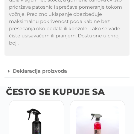
pridržava patosnic i sprečava pomeranje tokom
vožnje. Precizno uklapanje obezbeđuje
maksimalnu pokrivenost poda kabine bez
presecanja oko pedala ili konzole. Lako se vade i
čiste usisavačem ili pranjem. Dostupne u crnoj
boji.
Deklaracija proizvoda
ČESTO SE KUPUJE SA