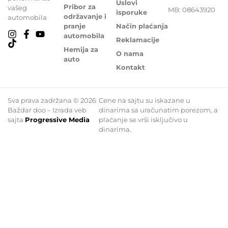
Uslovi
Pribor za
vašeg
MB: 08643920
isporuke
održavanje i
automobila
pranje
Način plaćanja
automobila
Reklamacije
Hemija za
O nama
auto
Kontakt
Sva prava zadržana © 2026
Cene na sajtu su iskazane u
Baždar doo – Izrada veb
dinarima sa uračunatim porezom, a
sajta
Progressive Media
plaćanje se vrši isključivo u
dinarima.