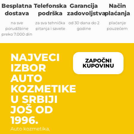
Besplatna
Telefonska
Garancija
Način
dostava
podrška
zadovoljstva
plaćanja
na sve
za sva tehnička
od 30 dana do 2
plaćanje
porudžbine
pitanja i savete
godine
pouzećem
preko 7.000 din
NAJVECI
ZAPOČNI
IZBOR
KUPOVINU
AUTO
KOZMETIKE
U SRBIJI
JOŠ OD
1996.
Auto kozmetika,