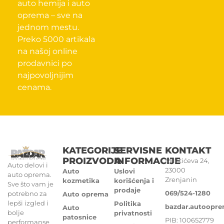
auto hemija i auto
oprema – sve na
jednom mestu.
Preko 5000 artikala
na našoj online
prodavnici po
najpovoljnijim
cenama.
KATEGORIJE
SERVISNE
KONTAKT
PROIZVODA
INFORMACIJE
Miletićeva 24,
Auto delovi i
23000
Auto
Uslovi
auto oprema.
Zrenjanin
kozmetika
korišćenja i
Sve što vam je
prodaje
069/524-1280
potrebno za
Auto oprema
lepši izgled i
Politika
bazdar.autoopr
Auto
bolje
privatnosti
patosnice
PIB: 100652779
performanse