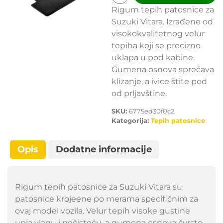
Rigum tepih patosnice za
Suzuki Vitara. Izrađene od
visokokvalitetnog velur
tepiha koji se precizno
uklapa u pod kabine.
Gumena osnova sprečava
klizanje, a ivice štite pod
od prljavštine.
SKU:
6775ed30f0c2
Kategorija:
Tepih patosnice
Opis
Dodatne informacije
Rigum tepih patosnice za Suzuki Vitara su
patosnice krojeene po merama specifičnim za
ovaj model vozila. Velur tepih visoke gustine
upia vlagu i nečistoću, a gumena osnova čvrsto