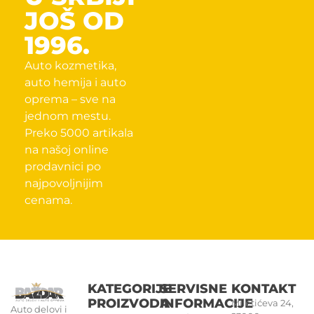
JOŠ OD
1996.
Auto kozmetika,
auto hemija i auto
oprema – sve na
jednom mestu.
Preko 5000 artikala
na našoj online
prodavnici po
najpovoljnijim
cenama.
KATEGORIJE
SERVISNE
KONTAKT
PROIZVODA
INFORMACIJE
Miletićeva 24,
Auto delovi i