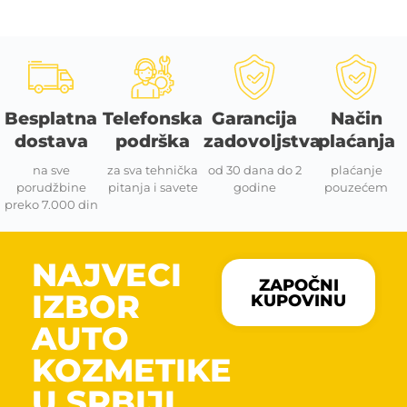
Besplatna
Telefonska
Garancija
Način
dostava
podrška
zadovoljstva
plaćanja
na sve
za sva tehnička
od 30 dana do 2
plaćanje
porudžbine
pitanja i savete
godine
pouzećem
preko 7.000 din
NAJVECI
ZAPOČNI
IZBOR
KUPOVINU
AUTO
KOZMETIKE
U SRBIJI