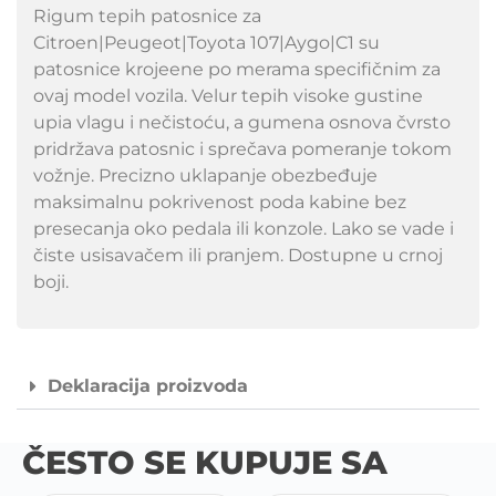
Rigum tepih patosnice za
Citroen|Peugeot|Toyota 107|Aygo|C1 su
patosnice krojeene po merama specifičnim za
ovaj model vozila. Velur tepih visoke gustine
upia vlagu i nečistoću, a gumena osnova čvrsto
pridržava patosnic i sprečava pomeranje tokom
vožnje. Precizno uklapanje obezbeđuje
maksimalnu pokrivenost poda kabine bez
presecanja oko pedala ili konzole. Lako se vade i
čiste usisavačem ili pranjem. Dostupne u crnoj
boji.
Deklaracija proizvoda
ČESTO SE KUPUJE SA