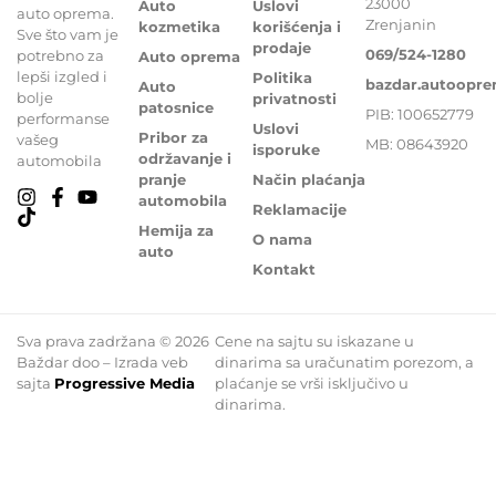
23000
Auto
Uslovi
auto oprema.
Zrenjanin
kozmetika
korišćenja i
Sve što vam je
prodaje
069/524-1280
potrebno za
Auto oprema
lepši izgled i
Politika
bazdar.autoopr
Auto
bolje
privatnosti
patosnice
PIB: 100652779
performanse
Uslovi
Pribor za
vašeg
MB: 08643920
isporuke
održavanje i
automobila
pranje
Način plaćanja
automobila
Reklamacije
Hemija za
O nama
auto
Kontakt
Sva prava zadržana © 2026
Cene na sajtu su iskazane u
Baždar doo – Izrada veb
dinarima sa uračunatim porezom, a
sajta
Progressive Media
plaćanje se vrši isključivo u
dinarima.