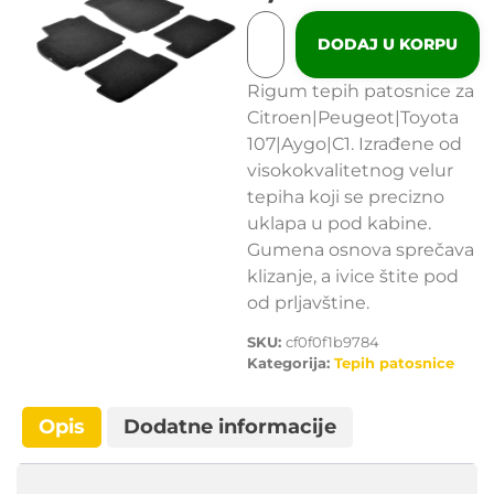
DODAJ U KORPU
Rigum tepih patosnice za
Citroen|Peugeot|Toyota
107|Aygo|C1. Izrađene od
visokokvalitetnog velur
tepiha koji se precizno
uklapa u pod kabine.
Gumena osnova sprečava
klizanje, a ivice štite pod
od prljavštine.
SKU:
cf0f0f1b9784
Kategorija:
Tepih patosnice
Opis
Dodatne informacije