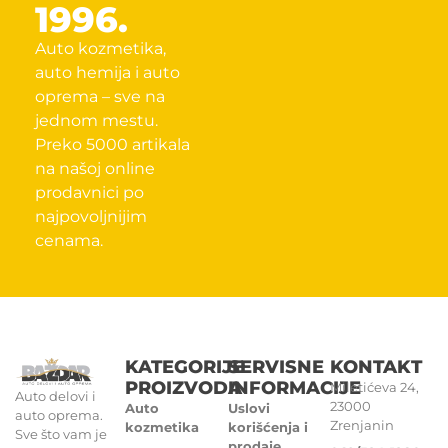
1996.
Auto kozmetika,
auto hemija i auto
oprema – sve na
jednom mestu.
Preko 5000 artikala
na našoj online
prodavnici po
najpovoljnijim
cenama.
KATEGORIJE
SERVISNE
KONTAKT
PROIZVODA
INFORMACIJE
Miletićeva 24,
Auto delovi i
23000
Auto
Uslovi
auto oprema.
Zrenjanin
kozmetika
korišćenja i
Sve što vam je
prodaje