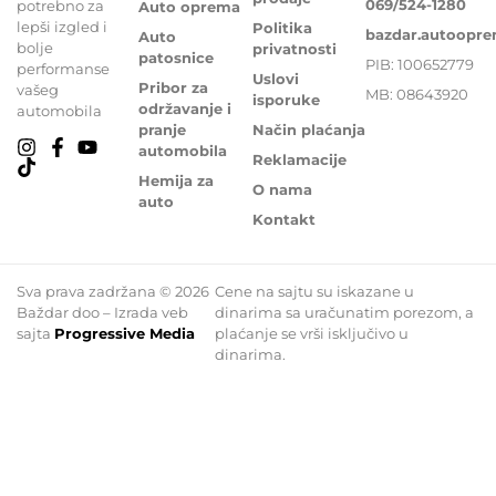
069/524-1280
potrebno za
Auto oprema
lepši izgled i
Politika
bazdar.autoopr
Auto
bolje
privatnosti
patosnice
PIB: 100652779
performanse
Uslovi
Pribor za
vašeg
MB: 08643920
isporuke
održavanje i
automobila
pranje
Način plaćanja
automobila
Reklamacije
Hemija za
O nama
auto
Kontakt
Sva prava zadržana © 2026
Cene na sajtu su iskazane u
Baždar doo – Izrada veb
dinarima sa uračunatim porezom, a
sajta
Progressive Media
plaćanje se vrši isključivo u
dinarima.