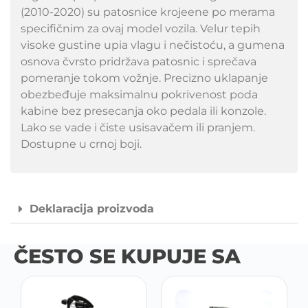
(2010-2020) su patosnice krojeene po merama
specifičnim za ovaj model vozila. Velur tepih
visoke gustine upia vlagu i nečistoću, a gumena
osnova čvrsto pridržava patosnic i sprečava
pomeranje tokom vožnje. Precizno uklapanje
obezbeđuje maksimalnu pokrivenost poda
kabine bez presecanja oko pedala ili konzole.
Lako se vade i čiste usisavačem ili pranjem.
Dostupne u crnoj boji.
Deklaracija proizvoda
ČESTO SE KUPUJE SA