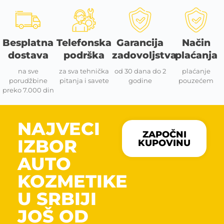
Besplatna
Telefonska
Garancija
Način
dostava
podrška
zadovoljstva
plaćanja
na sve
za sva tehnička
od 30 dana do 2
plaćanje
porudžbine
pitanja i savete
godine
pouzećem
preko 7.000 din
NAJVECI
ZAPOČNI
IZBOR
KUPOVINU
AUTO
KOZMETIKE
U SRBIJI
JOŠ OD