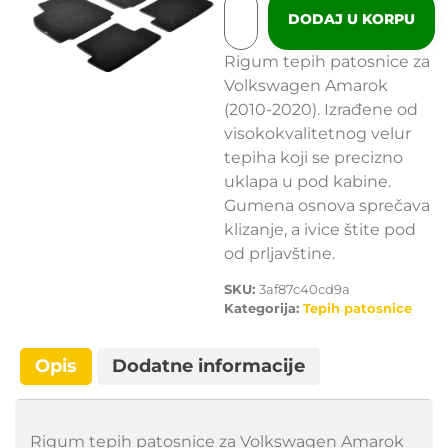
DODAJ U KORPU
Rigum tepih patosnice za
Volkswagen Amarok
(2010-2020). Izrađene od
visokokvalitetnog velur
tepiha koji se precizno
uklapa u pod kabine.
Gumena osnova sprečava
klizanje, a ivice štite pod
od prljavštine.
SKU:
3af87c40cd9a
Kategorija:
Tepih patosnice
Opis
Dodatne informacije
Rigum tepih patosnice za Volkswagen Amarok