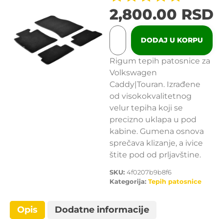
2,800.00
RSD
DODAJ U KORPU
Rigum tepih patosnice za
Volkswagen
Caddy|Touran. Izrađene
od visokokvalitetnog
velur tepiha koji se
precizno uklapa u pod
kabine. Gumena osnova
sprečava klizanje, a ivice
štite pod od prljavštine.
SKU:
4f0207b9b8f6
Kategorija:
Tepih patosnice
Opis
Dodatne informacije