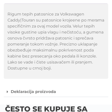
Rigum tepih patosnice za Volkswagen
Caddy|Touran su patosnice krojeene po merama
specifičnim za ovaj model vozila. Velur tepih
visoke gustine upia vlagu i nečistoću, a gumena
osnova čvrsto pridržava patosnic i sprečava
pomeranje tokom vožnje. Precizno uklapanje
obezbeđuje maksimalnu pokrivenost poda
kabine bez presecanja oko pedala ili konzole.
Lako se vade i čiste usisavačem ili pranjem.
Dostupne u crnoj boji.
Deklaracija proizvoda
ČESTO SE KUPUJE SA