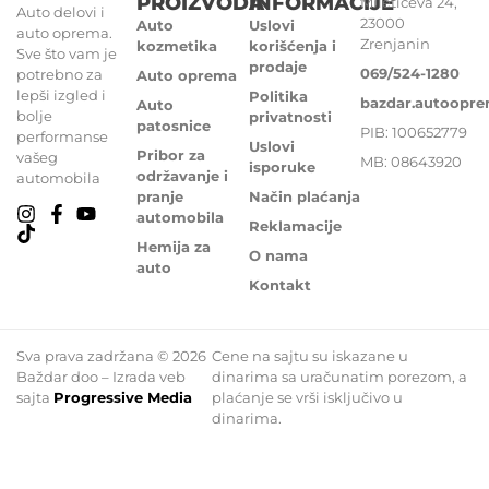
PROIZVODA
INFORMACIJE
Miletićeva 24,
Auto delovi i
23000
Auto
Uslovi
auto oprema.
Zrenjanin
kozmetika
korišćenja i
Sve što vam je
prodaje
069/524-1280
potrebno za
Auto oprema
lepši izgled i
Politika
bazdar.autoopr
Auto
bolje
privatnosti
patosnice
PIB: 100652779
performanse
Uslovi
Pribor za
vašeg
MB: 08643920
isporuke
održavanje i
automobila
pranje
Način plaćanja
automobila
Reklamacije
Hemija za
O nama
auto
Kontakt
Sva prava zadržana © 2026
Cene na sajtu su iskazane u
Baždar doo – Izrada veb
dinarima sa uračunatim porezom, a
sajta
Progressive Media
plaćanje se vrši isključivo u
dinarima.