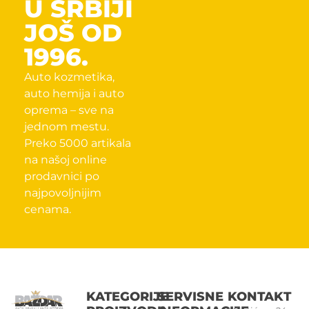
U SRBIJI
JOŠ OD
1996.
Auto kozmetika,
auto hemija i auto
oprema – sve na
jednom mestu.
Preko 5000 artikala
na našoj online
prodavnici po
najpovoljnijim
cenama.
KATEGORIJE
SERVISNE
KONTAKT