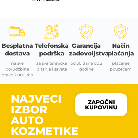
Besplatna
Telefonska
Garancija
Način
dostava
podrška
zadovoljstva
plaćanja
na sve
za sva tehnička
od 30 dana do 2
plaćanje
porudžbine
pitanja i savete
godine
pouzećem
preko 7.000 din
NAJVECI
ZAPOČNI
IZBOR
KUPOVINU
AUTO
KOZMETIKE