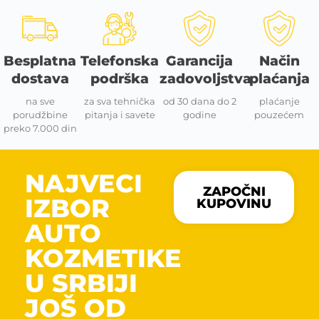
Besplatna
Telefonska
Garancija
Način
dostava
podrška
zadovoljstva
plaćanja
na sve
za sva tehnička
od 30 dana do 2
plaćanje
porudžbine
pitanja i savete
godine
pouzećem
preko 7.000 din
NAJVECI
ZAPOČNI
IZBOR
KUPOVINU
AUTO
KOZMETIKE
U SRBIJI
JOŠ OD