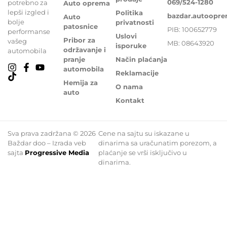
069/524-1280
potrebno za
Auto oprema
lepši izgled i
Politika
bazdar.autoopr
Auto
bolje
privatnosti
patosnice
PIB: 100652779
performanse
Uslovi
Pribor za
vašeg
MB: 08643920
isporuke
održavanje i
automobila
pranje
Način plaćanja
automobila
Reklamacije
Hemija za
O nama
auto
Kontakt
Sva prava zadržana © 2026
Cene na sajtu su iskazane u
Baždar doo – Izrada veb
dinarima sa uračunatim porezom, a
sajta
Progressive Media
plaćanje se vrši isključivo u
dinarima.