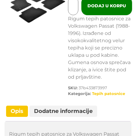
DODAJ U KORPU
Rigum tepih patosnice za
Volkswagen Passat (1988-
1996). Izrađene od
visokokvalitetnog velur
tepiha koji se precizno
uklapa u pod kabine.
Gumena osnova sprečava
klizanje, a ivice štite pod
od prljavštine.
SKU:
37b433873997
Kategorija:
Tepih patosnice
Opis
Dodatne informacije
Rigum tepih patosnice za Volkswagen Passat