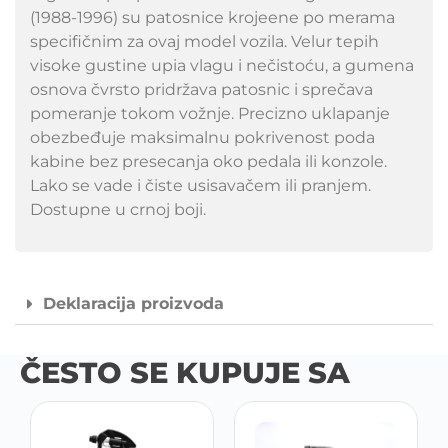
(1988-1996) su patosnice krojeene po merama
specifičnim za ovaj model vozila. Velur tepih
visoke gustine upia vlagu i nečistoću, a gumena
osnova čvrsto pridržava patosnic i sprečava
pomeranje tokom vožnje. Precizno uklapanje
obezbeđuje maksimalnu pokrivenost poda
kabine bez presecanja oko pedala ili konzole.
Lako se vade i čiste usisavačem ili pranjem.
Dostupne u crnoj boji.
Deklaracija proizvoda
ČESTO SE KUPUJE SA