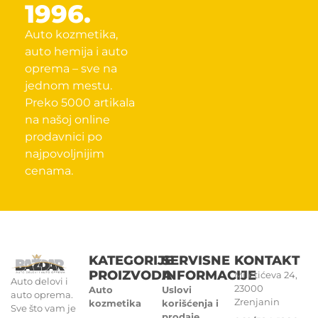
1996.
Auto kozmetika,
auto hemija i auto
oprema – sve na
jednom mestu.
Preko 5000 artikala
na našoj online
prodavnici po
najpovoljnijim
cenama.
KATEGORIJE
SERVISNE
KONTAKT
PROIZVODA
INFORMACIJE
Miletićeva 24,
Auto delovi i
23000
Auto
Uslovi
auto oprema.
Zrenjanin
kozmetika
korišćenja i
Sve što vam je
prodaje