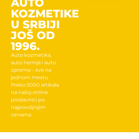
AUTO
KOZMETIKE
U SRBIJI
JOŠ OD
1996.
Auto kozmetika,
auto hemija i auto
oprema – sve na
jednom mestu.
Preko 5000 artikala
na našoj online
prodavnici po
najpovoljnijim
cenama.