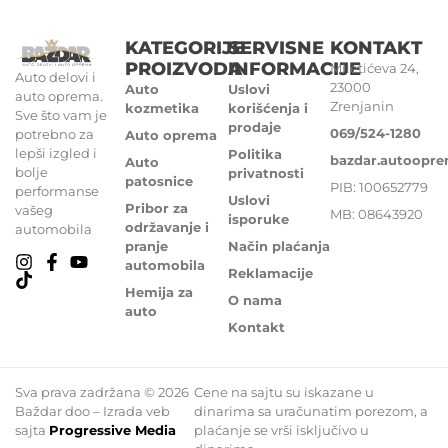
KATEGORIJE
SERVISNE
KONTAKT
PROIZVODA
INFORMACIJE
Miletićeva 24,
Auto delovi i
23000
Auto
Uslovi
auto oprema.
Zrenjanin
kozmetika
korišćenja i
Sve što vam je
prodaje
069/524-1280
potrebno za
Auto oprema
lepši izgled i
Politika
bazdar.autoopr
Auto
bolje
privatnosti
patosnice
PIB: 100652779
performanse
Uslovi
Pribor za
vašeg
MB: 08643920
isporuke
održavanje i
automobila
pranje
Način plaćanja
automobila
Reklamacije
Hemija za
O nama
auto
Kontakt
Sva prava zadržana © 2026
Cene na sajtu su iskazane u
Baždar doo – Izrada veb
dinarima sa uračunatim porezom, a
sajta
Progressive Media
plaćanje se vrši isključivo u