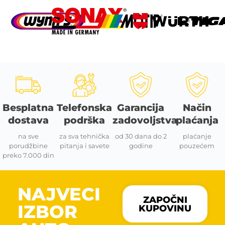
Besplatna
Telefonska
Garancija
Način
dostava
podrška
zadovoljstva
plaćanja
na sve
za sva tehnička
od 30 dana do 2
plaćanje
porudžbine
pitanja i savete
godine
pouzećem
preko 7.000 din
NAJVECI
ZAPOČNI
IZBOR
KUPOVINU