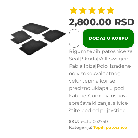
2,800.00
RSD
DODAJ U KORPU
Rigum tepih patosnice za
Seat|Skoda|Volkswagen
Fabia|Ibiza|Polo. Izrađene
od visokokvalitetnog
velur tepiha koji se
precizno uklapa u pod
kabine. Gumena osnova
sprečava klizanje, a ivice
štite pod od prljavštine.
SKU:
a6efb10e2760
Kategorija:
Tepih patosnice