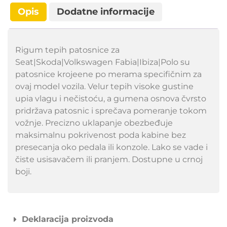
Opis
Dodatne informacije
Rigum tepih patosnice za
Seat|Skoda|Volkswagen Fabia|Ibiza|Polo su
patosnice krojeene po merama specifičnim za
ovaj model vozila. Velur tepih visoke gustine
upia vlagu i nečistoću, a gumena osnova čvrsto
pridržava patosnic i sprečava pomeranje tokom
vožnje. Precizno uklapanje obezbeđuje
maksimalnu pokrivenost poda kabine bez
presecanja oko pedala ili konzole. Lako se vade i
čiste usisavačem ili pranjem. Dostupne u crnoj
boji.
Deklaracija proizvoda