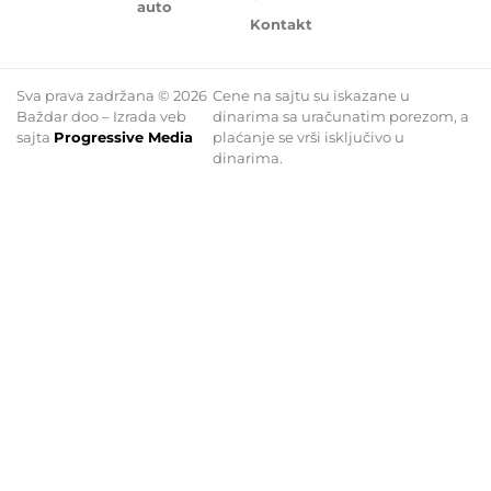
auto
Kontakt
Sva prava zadržana © 2026
Cene na sajtu su iskazane u
Baždar doo – Izrada veb
dinarima sa uračunatim porezom, a
sajta
Progressive Media
plaćanje se vrši isključivo u
dinarima.