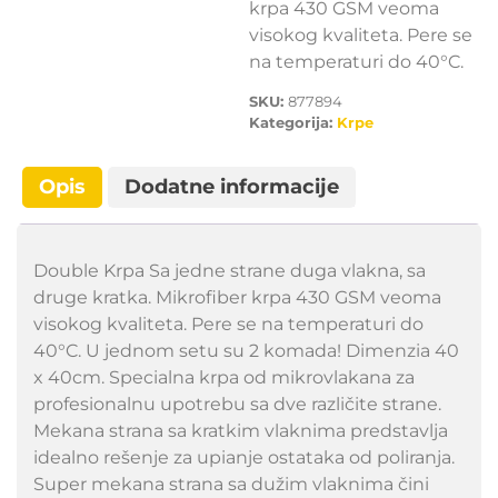
krpa 430 GSM veoma
visokog kvaliteta. Pere se
na temperaturi do 40°C.
SKU:
877894
Kategorija:
Krpe
Opis
Dodatne informacije
Double Krpa Sa jedne strane duga vlakna, sa
druge kratka. Mikrofiber krpa 430 GSM veoma
visokog kvaliteta. Pere se na temperaturi do
40°C. U jednom setu su 2 komada! Dimenzia 40
x 40cm. Specialna krpa od mikrovlakana za
profesionalnu upotrebu sa dve različite strane.
Mekana strana sa kratkim vlaknima predstavlja
idealno rešenje za upianje ostataka od poliranja.
Super mekana strana sa dužim vlaknima čini