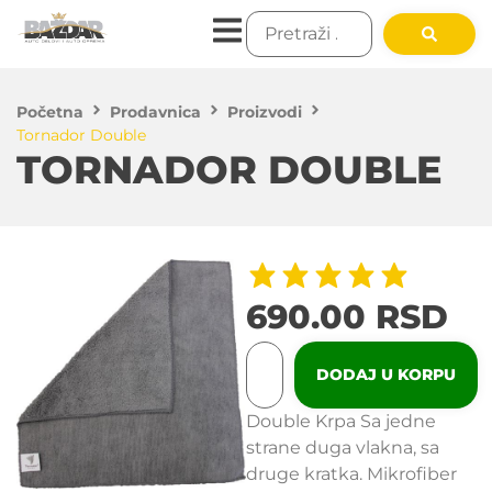
Početna
Prodavnica
Proizvodi
Tornador Double
TORNADOR DOUBLE
690.00
RSD
DODAJ U KORPU
Double Krpa Sa jedne
strane duga vlakna, sa
druge kratka. Mikrofiber