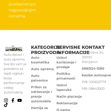
prodavnici po
najpovoljnijim
cenama.
KATEGORIJE
SERVISNE
KONTAKT
PROIZVODA
INFORMACIJE
Miletićeva 24,
Auto delovi i
23000
Auto
Uslovi
auto oprema.
Zrenjanin
kozmetika
korišćenja i
Sve što vam je
prodaje
069/524-1280
potrebno za
Auto oprema
lepši izgled i
Politika
bazdar.autoopr
Auto
bolje
privatnosti
patosnice
PIB: 100652779
performanse
Uslovi
Pribor za
vašeg
MB: 08643920
isporuke
održavanje i
automobila
pranje
Način plaćanja
automobila
Reklamacije
Hemija za
O nama