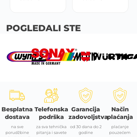
POGLEDALI STE
Besplatna
Telefonska
Garancija
Način
dostava
podrška
zadovoljstva
plaćanja
na sve
za sva tehnička
od 30 dana do 2
plaćanje
porudžbine
pitanja i savete
godine
pouzećem