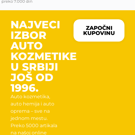
preko 7.000 din
NAJVECI
ZAPOČNI
IZBOR
KUPOVINU
AUTO
KOZMETIKE
U SRBIJI
JOŠ OD
1996.
Auto kozmetika,
auto hemija i auto
oprema – sve na
jednom mestu.
Preko 5000 artikala
na našoj online