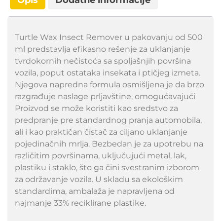
Opis
Dodatne informacije
Turtle Wax Insect Remover u pakovanju od 500
ml predstavlja efikasno rešenje za uklanjanje
tvrdokornih nečistoća sa spoljašnjih površina
vozila, poput ostataka insekata i ptičjeg izmeta.
Njegova napredna formula osmišljena je da brzo
razgrađuje naslage prljavštine, omogućavajući
Proizvod se može koristiti kao sredstvo za
predpranje pre standardnog pranja automobila,
ali i kao praktičan čistač za ciljano uklanjanje
pojedinačnih mrlja. Bezbedan je za upotrebu na
različitim površinama, uključujući metal, lak,
plastiku i staklo, što ga čini svestranim izborom
za održavanje vozila. U skladu sa ekološkim
standardima, ambalaža je napravljena od
najmanje 33% reciklirane plastike.