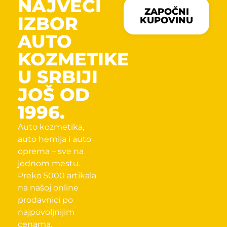
NAJVECI
ZAPOČNI
IZBOR
KUPOVINU
AUTO
KOZMETIKE
U SRBIJI
JOŠ OD
1996.
Auto kozmetika,
auto hemija i auto
oprema – sve na
jednom mestu.
Preko 5000 artikala
na našoj online
prodavnici po
najpovoljnijim
cenama.