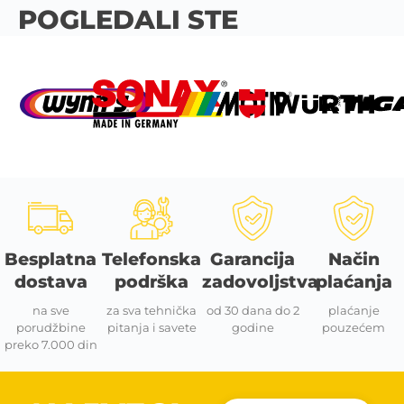
POGLEDALI STE
Besplatna
Telefonska
Garancija
Način
dostava
podrška
zadovoljstva
plaćanja
na sve
za sva tehnička
od 30 dana do 2
plaćanje
porudžbine
pitanja i savete
godine
pouzećem
preko 7.000 din