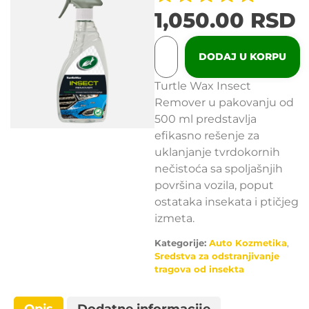
1,050.00
RSD
DODAJ U KORPU
Turtle Wax Insect
Remover u pakovanju od
500 ml predstavlja
efikasno rešenje za
uklanjanje tvrdokornih
nečistoća sa spoljašnjih
površina vozila, poput
ostataka insekata i ptičjeg
izmeta.
Kategorije:
Auto Kozmetika
,
Sredstva za odstranjivanje
tragova od insekta