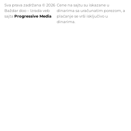
Sva prava zadržana © 2026
Cene na sajtu su iskazane u
Baždar doo – Izrada veb
dinarima sa uračunatim porezom, a
sajta
Progressive Media
plaćanje se vrši isključivo u
dinarima.