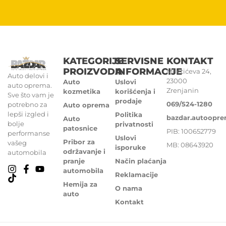
KATEGORIJE
SERVISNE
KONTAKT
PROIZVODA
INFORMACIJE
Miletićeva 24,
Auto delovi i
23000
Auto
Uslovi
auto oprema.
Zrenjanin
kozmetika
korišćenja i
Sve što vam je
prodaje
069/524-1280
potrebno za
Auto oprema
lepši izgled i
Politika
bazdar.autoopr
Auto
bolje
privatnosti
patosnice
PIB: 100652779
performanse
Uslovi
Pribor za
vašeg
MB: 08643920
isporuke
održavanje i
automobila
pranje
Način plaćanja
automobila
Reklamacije
Hemija za
O nama
auto
Kontakt