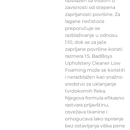
razblažen sa vodom u
zavisnosti od stepena
zaprljanosti površine. Za
lagane nečistoće
preporučuje se
razblaživanje u odnosu
1:10, dok se za jače
zaprljane površine koristi
razmera 1:5. BadBoys
Upholstery Cleaner Low
Foaming može se koristiti
i nerazblažen kao snažno
sredstvo za uklanjanje
tvrdokornih fleka.
Njegova formula efikasno
rastvara prljavštinu,
osvežava tkanine i
omogućava lako ispiranje
bez ostavljanja viška pene