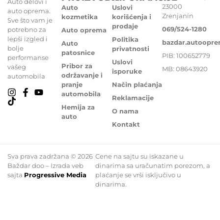
Auto delovi i
23000
Auto
Uslovi
auto oprema.
Zrenjanin
kozmetika
korišćenja i
Sve što vam je
prodaje
069/524-1280
potrebno za
Auto oprema
lepši izgled i
Politika
bazdar.autoopr
Auto
bolje
privatnosti
patosnice
PIB: 100652779
performanse
Uslovi
Pribor za
vašeg
MB: 08643920
isporuke
održavanje i
automobila
pranje
Način plaćanja
automobila
Reklamacije
Hemija za
O nama
auto
Kontakt
Sva prava zadržana © 2026
Cene na sajtu su iskazane u
Baždar doo – Izrada veb
dinarima sa uračunatim porezom, a
sajta
Progressive Media
plaćanje se vrši isključivo u
dinarima.