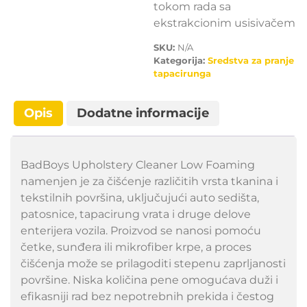
tokom rada sa
ekstrakcionim usisivačem
SKU:
N/A
Kategorija:
Sredstva za pranje
tapacirunga
Opis
Dodatne informacije
BadBoys Upholstery Cleaner Low Foaming
namenjen je za čišćenje različitih vrsta tkanina i
tekstilnih površina, uključujući auto sedišta,
patosnice, tapacirung vrata i druge delove
enterijera vozila. Proizvod se nanosi pomoću
četke, sunđera ili mikrofiber krpe, a proces
čišćenja može se prilagoditi stepenu zaprljanosti
površine. Niska količina pene omogućava duži i
efikasniji rad bez nepotrebnih prekida i čestog