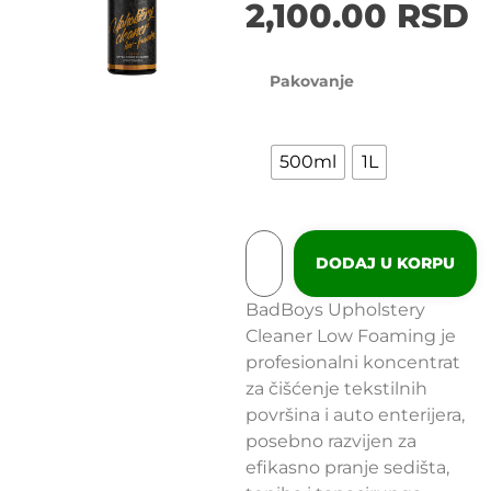
2,100.00
RSD
Pakovanje
500ml
1L
DODAJ U KORPU
BadBoys Upholstery
Cleaner Low Foaming je
profesionalni koncentrat
za čišćenje tekstilnih
površina i auto enterijera,
posebno razvijen za
efikasno pranje sedišta,