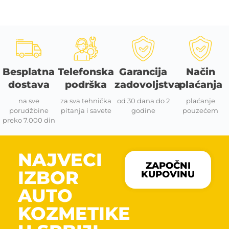
Besplatna
Telefonska
Garancija
Način
dostava
podrška
zadovoljstva
plaćanja
na sve
za sva tehnička
od 30 dana do 2
plaćanje
porudžbine
pitanja i savete
godine
pouzećem
preko 7.000 din
NAJVECI
ZAPOČNI
IZBOR
KUPOVINU
AUTO
KOZMETIKE