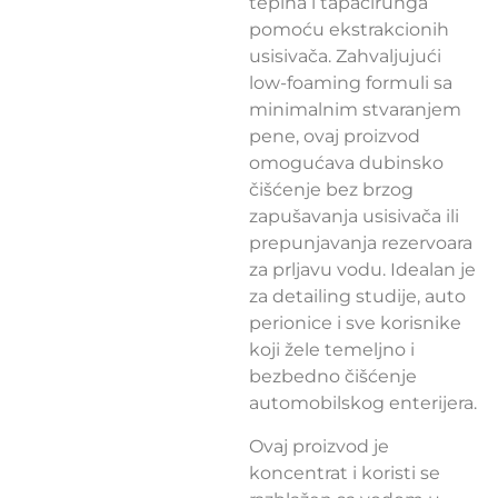
tepiha i tapacirunga
pomoću ekstrakcionih
usisivača. Zahvaljujući
low-foaming formuli sa
minimalnim stvaranjem
pene, ovaj proizvod
omogućava dubinsko
čišćenje bez brzog
zapušavanja usisivača ili
prepunjavanja rezervoara
za prljavu vodu. Idealan je
za detailing studije, auto
perionice i sve korisnike
koji žele temeljno i
bezbedno čišćenje
automobilskog enterijera.
Ovaj proizvod je
koncentrat i koristi se