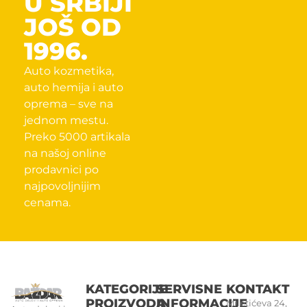
U SRBIJI
JOŠ OD
1996.
Auto kozmetika,
auto hemija i auto
oprema – sve na
jednom mestu.
Preko 5000 artikala
na našoj online
prodavnici po
najpovoljnijim
cenama.
KATEGORIJE
SERVISNE
KONTAKT
PROIZVODA
INFORMACIJE
Miletićeva 24,