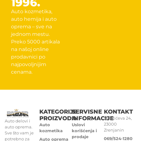
1996.
Auto kozmetika,
auto hemija i auto
oprema – sve na
jednom mestu.
Preko 5000 artikala
na našoj online
prodavnici po
najpovoljnijim
cenama.
KATEGORIJE
SERVISNE
KONTAKT
PROIZVODA
INFORMACIJE
Miletićeva 24,
Auto delovi i
23000
Auto
Uslovi
auto oprema.
Zrenjanin
kozmetika
korišćenja i
Sve što vam je
prodaje
069/524-1280
potrebno za
Auto oprema