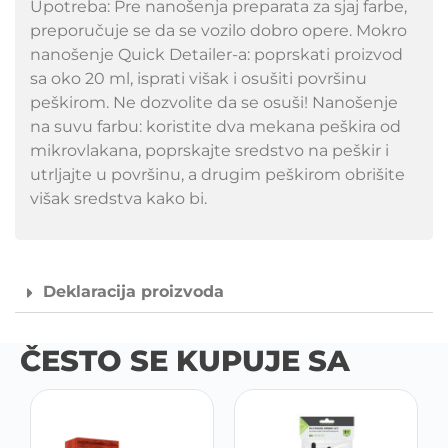
Upotreba: Pre nanošenja preparata za sjaj farbe,
preporučuje se da se vozilo dobro opere. Mokro
nanošenje Quick Detailer-a: poprskati proizvod
sa oko 20 ml, isprati višak i osušiti površinu
peškirom. Ne dozvolite da se osuši! Nanošenje
na suvu farbu: koristite dva mekana peškira od
mikrovlakana, poprskajte sredstvo na peškir i
utrljajte u površinu, a drugim peškirom obrišite
višak sredstva kako bi.
Deklaracija proizvoda
ČESTO SE KUPUJE SA