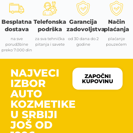
Besplatna
Telefonska
Garancija
Način
dostava
podrška
zadovoljstva
plaćanja
na sve
za sva tehnička
od 30 dana do 2
plaćanje
porudžbine
pitanja i savete
godine
pouzećem
preko 7.000 din
NAJVECI
ZAPOČNI
IZBOR
KUPOVINU
AUTO
KOZMETIKE
U SRBIJI
JOŠ OD