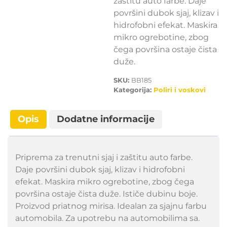
zaštitu auto farbe. Daje
površini dubok sjaj, klizav i
hidrofobni efekat. Maskira
mikro ogrebotine, zbog
čega površina ostaje čista
duže.
SKU:
BB185
Kategorija:
Poliri i voskovi
Opis
Dodatne informacije
Priprema za trenutni sjaj i zaštitu auto farbe.
Daje površini dubok sjaj, klizav i hidrofobni
efekat. Maskira mikro ogrebotine, zbog čega
površina ostaje čista duže. Ističe dubinu boje.
Proizvod priatnog mirisa. Idealan za sjajnu farbu
automobila. Za upotrebu na automobilima sa.