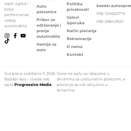
lepši izgled i
Politika
bazdar.autoopr
Auto
bolje
privatnosti
patosnice
PIB: 100652779
performanse
Uslovi
Pribor za
vašeg
MB: 08643920
isporuke
održavanje i
automobila
pranje
Način plaćanja
automobila
Reklamacije
Hemija za
O nama
auto
Kontakt
Sva prava zadržana © 2026
Cene na sajtu su iskazane u
Baždar doo – Izrada veb
dinarima sa uračunatim porezom, a
sajta
Progressive Media
plaćanje se vrši isključivo u
dinarima.