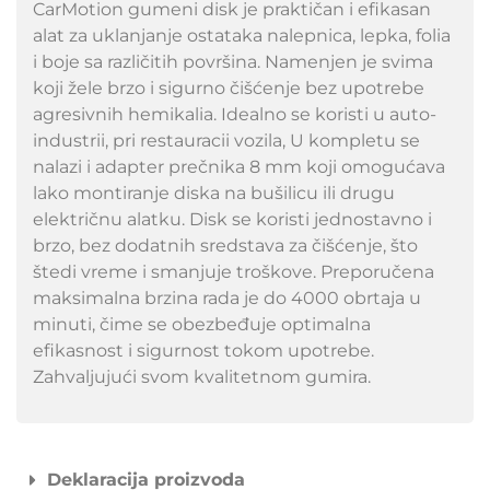
CarMotion gumeni disk je praktičan i efikasan
alat za uklanjanje ostataka nalepnica, lepka, folia
i boje sa različitih površina. Namenjen je svima
koji žele brzo i sigurno čišćenje bez upotrebe
agresivnih hemikalia. Idealno se koristi u auto-
industrii, pri restauracii vozila, U kompletu se
nalazi i adapter prečnika 8 mm koji omogućava
lako montiranje diska na bušilicu ili drugu
električnu alatku. Disk se koristi jednostavno i
brzo, bez dodatnih sredstava za čišćenje, što
štedi vreme i smanjuje troškove. Preporučena
maksimalna brzina rada je do 4000 obrtaja u
minuti, čime se obezbeđuje optimalna
efikasnost i sigurnost tokom upotrebe.
Zahvaljujući svom kvalitetnom gumira.
Deklaracija proizvoda