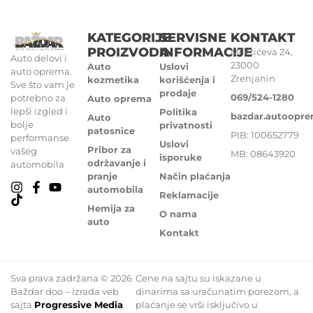
KATEGORIJE
SERVISNE
KONTAKT
PROIZVODA
INFORMACIJE
Miletićeva 24,
Auto delovi i
23000
Auto
Uslovi
auto oprema.
Zrenjanin
kozmetika
korišćenja i
Sve što vam je
prodaje
069/524-1280
potrebno za
Auto oprema
lepši izgled i
Politika
bazdar.autoopr
Auto
bolje
privatnosti
patosnice
PIB: 100652779
performanse
Uslovi
Pribor za
vašeg
MB: 08643920
isporuke
održavanje i
automobila
pranje
Način plaćanja
automobila
Reklamacije
Hemija za
O nama
auto
Kontakt
Sva prava zadržana © 2026
Cene na sajtu su iskazane u
Baždar doo – Izrada veb
dinarima sa uračunatim porezom, a
sajta
Progressive Media
plaćanje se vrši isključivo u