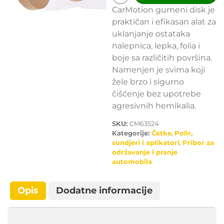
CarMotion gumeni disk je
praktičan i efikasan alat za
uklanjanje ostataka
nalepnica, lepka, folia i
boje sa različitih površina.
Namenjen je svima koji
žele brzo i sigurno
čišćenje bez upotrebe
agresivnih hemikalia.
SKU:
CM63524
Kategorije:
Četke
,
Polir,
sundjeri i aplikatori
,
Pribor za
održavanje i pranje
automobila
Opis
Dodatne informacije