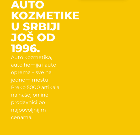
AUTO
KOZMETIKE
U SRBIJI
JOŠ OD
1996.
Auto kozmetika,
auto hemija i auto
oprema – sve na
jednom mestu.
Preko 5000 artikala
na našoj online
prodavnici po
najpovoljnijim
cenama.