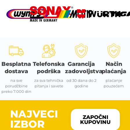
Besplatna
Telefonska
Garancija
Način
dostava
podrška
zadovoljstva
plaćanja
na sve
za sva tehnička
od 30 dana do 2
plaćanje
porudžbine
pitanja i savete
godine
pouzećem
preko 7.000 din
NAJVECI
ZAPOČNI
IZBOR
KUPOVINU