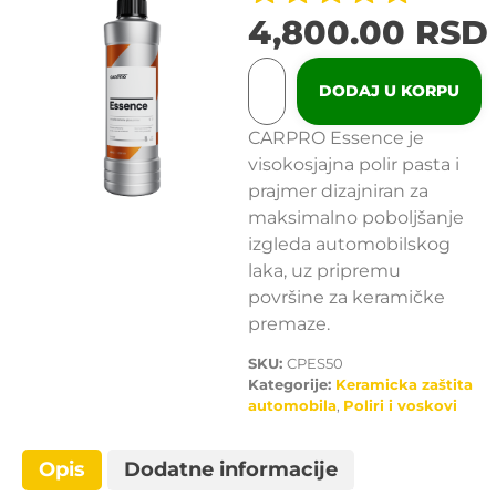
4,800.00
RSD
DODAJ U KORPU
CARPRO Essence je
visokosjajna polir pasta i
prajmer dizajniran za
maksimalno poboljšanje
izgleda automobilskog
laka, uz pripremu
površine za keramičke
premaze.
SKU:
CPES50
Kategorije:
Keramicka zaštita
automobila
,
Poliri i voskovi
Opis
Dodatne informacije