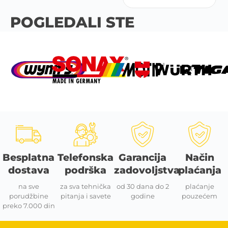
POGLEDALI STE
Besplatna
Telefonska
Garancija
Način
dostava
podrška
zadovoljstva
plaćanja
na sve
za sva tehnička
od 30 dana do 2
plaćanje
porudžbine
pitanja i savete
godine
pouzećem
preko 7.000 din