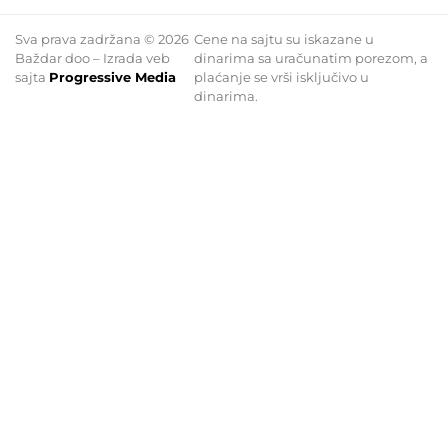
Sva prava zadržana © 2026
Cene na sajtu su iskazane u
Baždar doo – Izrada veb
dinarima sa uračunatim porezom, a
sajta
Progressive Media
plaćanje se vrši isključivo u
dinarima.