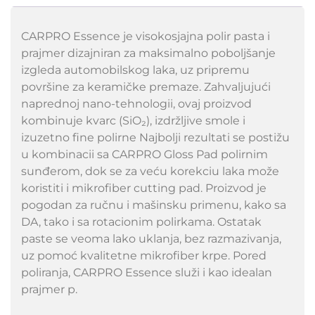
CARPRO Essence je visokosjajna polir pasta i
prajmer dizajniran za maksimalno poboljšanje
izgleda automobilskog laka, uz pripremu
površine za keramičke premaze. Zahvaljujući
naprednoj nano-tehnologii, ovaj proizvod
kombinuje kvarc (SiO₂), izdržljive smole i
izuzetno fine polirne Najbolji rezultati se postižu
u kombinacii sa CARPRO Gloss Pad polirnim
sunđerom, dok se za veću korekciu laka može
koristiti i mikrofiber cutting pad. Proizvod je
pogodan za ručnu i mašinsku primenu, kako sa
DA, tako i sa rotacionim polirkama. Ostatak
paste se veoma lako uklanja, bez razmazivanja,
uz pomoć kvalitetne mikrofiber krpe. Pored
poliranja, CARPRO Essence služi i kao idealan
prajmer p.