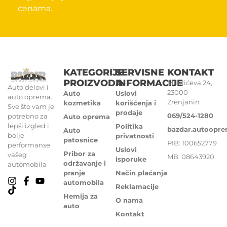
cenama.
KATEGORIJE
SERVISNE
KONTAKT
PROIZVODA
INFORMACIJE
Miletićeva 24,
Auto delovi i
23000
Auto
Uslovi
auto oprema.
Zrenjanin
kozmetika
korišćenja i
Sve što vam je
prodaje
069/524-1280
potrebno za
Auto oprema
lepši izgled i
Politika
bazdar.autoopr
Auto
bolje
privatnosti
patosnice
PIB: 100652779
performanse
Uslovi
Pribor za
vašeg
MB: 08643920
isporuke
održavanje i
automobila
pranje
Način plaćanja
automobila
Reklamacije
Hemija za
O nama
auto
Kontakt