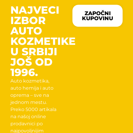
NAJVECI
ZAPOČNI
IZBOR
KUPOVINU
AUTO
KOZMETIKE
U SRBIJI
JOŠ OD
1996.
Auto kozmetika,
auto hemija i auto
oprema – sve na
jednom mestu.
Preko 5000 artikala
na našoj online
prodavnici po
najpovoljnijim