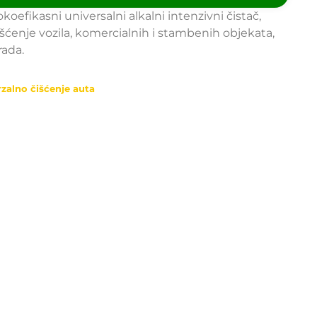
oefikasni universalni alkalni intenzivni čistač,
išćenje vozila, komercialnih i stambenih objekata,
rada.
rzalno čišćenje auta