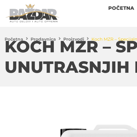
POČETNA
Početna
Prodavnica
Proizvodi
Koch MZR – Specijalni
KOCH MZR – SP
UNUTRASNJIH 