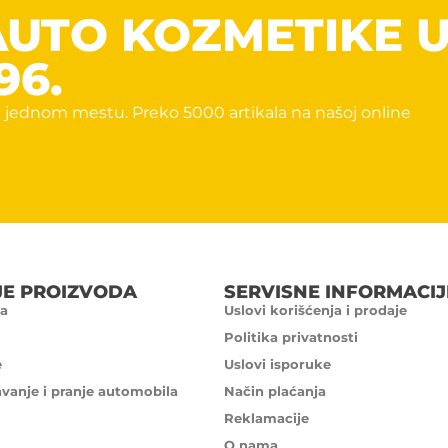
AUTO KOZMETIKE 
96.
 jednom mestu. Preko 5000 artikala na našoj online
JE PROIZVODA
SERVISNE INFORMACIJ
a
Uslovi korišćenja i prodaje
Politika privatnosti
e
Uslovi isporuke
avanje i pranje automobila
Način plaćanja
Reklamacije
O nama