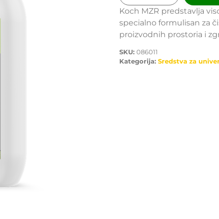
Koch MZR predstavlja visok
specialno formulisan za č
proizvodnih prostoria i zg
SKU:
086011
Kategorija:
Sredstva za unive