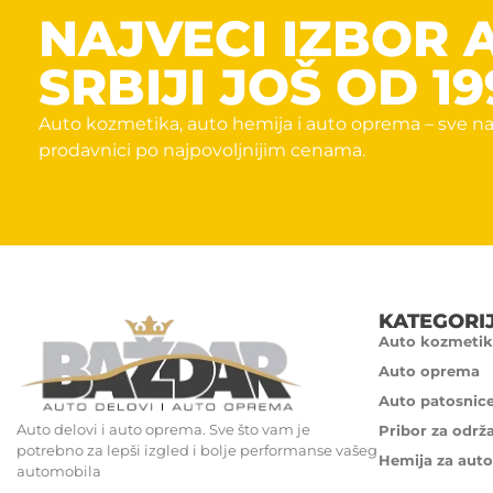
NAJVECI IZBOR 
SRBIJI JOŠ OD 19
Auto kozmetika, auto hemija i auto oprema – sve na
prodavnici po najpovoljnijim cenama.
KATEGORI
Auto kozmetik
Auto oprema
Auto patosnic
Auto delovi i auto oprema. Sve što vam je
Pribor za održ
potrebno za lepši izgled i bolje performanse vašeg
Hemija za auto
automobila