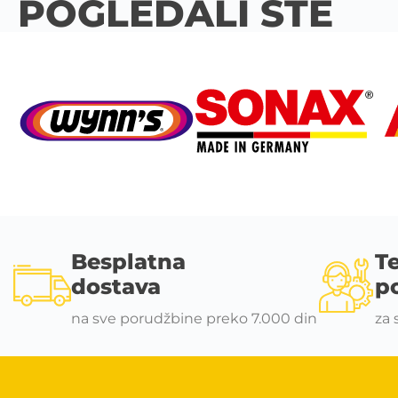
POGLEDALI STE
Besplatna
T
dostava
p
na sve porudžbine preko 7.000 din
za 