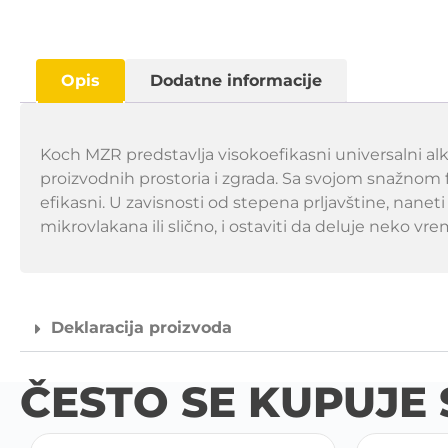
Opis
Dodatne informacije
Koch MZR predstavlja visokoefikasni universalni alka
proizvodnih prostoria i zgrada. Sa svojom snažnom fo
efikasni. U zavisnosti od stepena prljavštine, nanet
mikrovlakana ili slično, i ostaviti da deluje neko 
Deklaracija proizvoda
ČESTO SE KUPUJE 