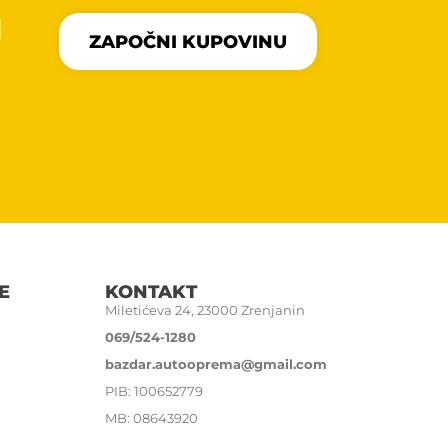
U
ZAPOČNI KUPOVINU
E
KONTAKT
Miletićeva 24, 23000 Zrenjanin
069/524-1280
bazdar.autooprema@gmail.com
PIB: 100652779
MB: 08643920