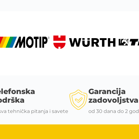
elefonska
Garancija
odrška
zadovoljstva
sva tehnička pitanja i savete
od 30 dana do 2 god