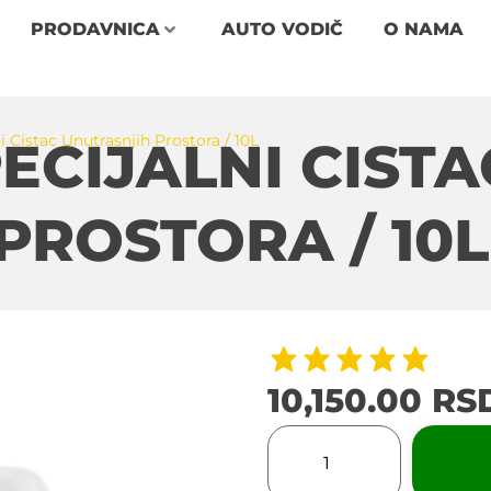
PRODAVNICA
AUTO VODIČ
O NAMA
 Cistac Unutrasnjih Prostora / 10L
ECIJALNI CISTA
PROSTORA / 10L
10,150.00
RS