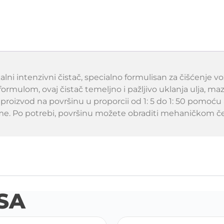
lni intenzivni čistač, specialno formulisan za čišćenje v
rmulom, ovaj čistač temeljno i pažljivo uklanja ulja, maz
i proizvod na površinu u proporcii od 1: 5 do 1: 50 pomoću
vreme. Po potrebi, površinu možete obraditi mehaničkom č
SA