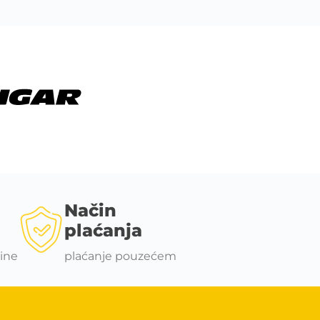
Način
plaćanja
ine
plaćanje pouzećem