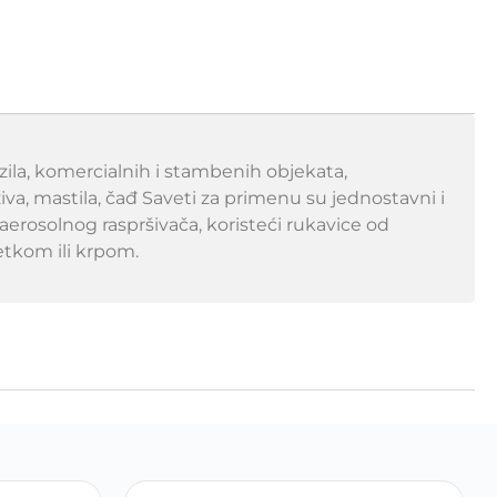
ozila, komercialnih i stambenih objekata,
iva, mastila, čađ Saveti za primenu su jednostavni i
 aerosolnog raspršivača, koristeći rukavice od
etkom ili krpom.