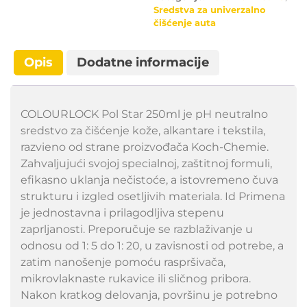
Sredstva za univerzalno
čišćenje auta
Opis
Dodatne informacije
COLOURLOCK Pol Star 250ml je pH neutralno
sredstvo za čišćenje kože, alkantare i tekstila,
razvieno od strane proizvođača Koch-Chemie.
Zahvaljujući svojoj specialnoj, zaštitnoj formuli,
efikasno uklanja nečistoće, a istovremeno čuva
strukturu i izgled osetljivih materiala. Id Primena
je jednostavna i prilagodljiva stepenu
zaprljanosti. Preporučuje se razblaživanje u
odnosu od 1: 5 do 1: 20, u zavisnosti od potrebe, a
zatim nanošenje pomoću raspršivača,
mikrovlaknaste rukavice ili sličnog pribora.
Nakon kratkog delovanja, površinu je potrebno