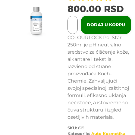
800.00
RSD
DODAJ U KORPU
COLOURLOCK Pol Star
250ml je pH neutralno
sredstvo za čišćenje kože,
alkantare i tekstila,
razvieno od strane
proizvođača Koch-
Chemie. Zahvaljujući
svojoj specialnoj, zaštitnoj
formuli, efikasno uklanja
nečistoće, a istovremeno
čuva strukturu i izgled
osetljivih materiala.
SKU:
619
Kategorije:
Auto Kozmetika
,