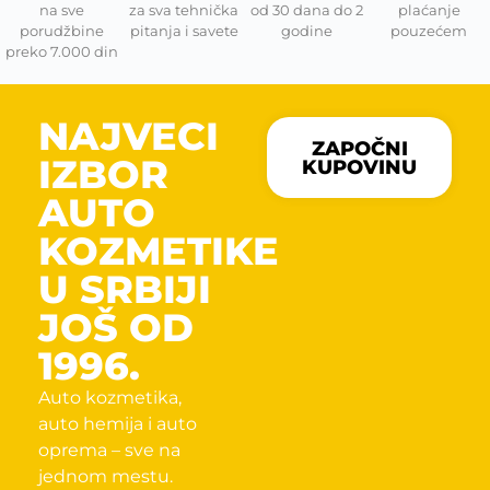
na sve
za sva tehnička
od 30 dana do 2
plaćanje
porudžbine
pitanja i savete
godine
pouzećem
preko 7.000 din
NAJVECI
ZAPOČNI
IZBOR
KUPOVINU
AUTO
KOZMETIKE
U SRBIJI
JOŠ OD
1996.
Auto kozmetika,
auto hemija i auto
oprema – sve na
jednom mestu.