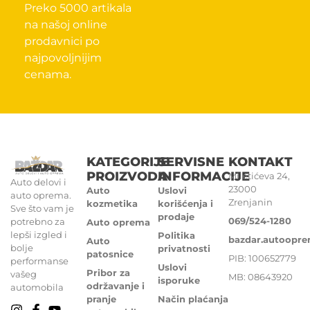
Preko 5000 artikala
na našoj online
prodavnici po
najpovoljnijim
cenama.
KATEGORIJE
SERVISNE
KONTAKT
PROIZVODA
INFORMACIJE
Miletićeva 24,
Auto delovi i
23000
Auto
Uslovi
auto oprema.
Zrenjanin
kozmetika
korišćenja i
Sve što vam je
prodaje
069/524-1280
potrebno za
Auto oprema
lepši izgled i
Politika
bazdar.autoopr
Auto
bolje
privatnosti
patosnice
PIB: 100652779
performanse
Uslovi
Pribor za
vašeg
MB: 08643920
isporuke
održavanje i
automobila
pranje
Način plaćanja