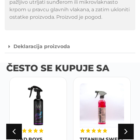
pažljivo utrljati sunđerom ili mikrovlaknasto
krpom u pravcu glavnih vlakana, a zatim ukloniti
ostatke proizvoda. Proizvod je pogod.
Deklaracija proizvoda
ČESTO SE KUPUJE SA
BAD BOYS
TITANIUM SWEET