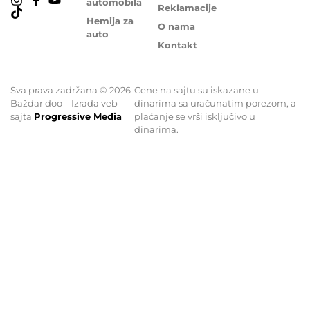
automobila
Reklamacije
Hemija za
O nama
auto
Kontakt
Sva prava zadržana © 2026
Cene na sajtu su iskazane u
Baždar doo – Izrada veb
dinarima sa uračunatim porezom, a
sajta
Progressive Media
plaćanje se vrši isključivo u
dinarima.