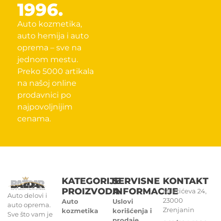
1996.
Auto kozmetika,
auto hemija i auto
oprema – sve na
jednom mestu.
Preko 5000 artikala
na našoj online
prodavnici po
najpovoljnijim
cenama.
KATEGORIJE
SERVISNE
KONTAKT
PROIZVODA
INFORMACIJE
Miletićeva 24,
Auto delovi i
23000
Auto
Uslovi
auto oprema.
Zrenjanin
kozmetika
korišćenja i
Sve što vam je
prodaje