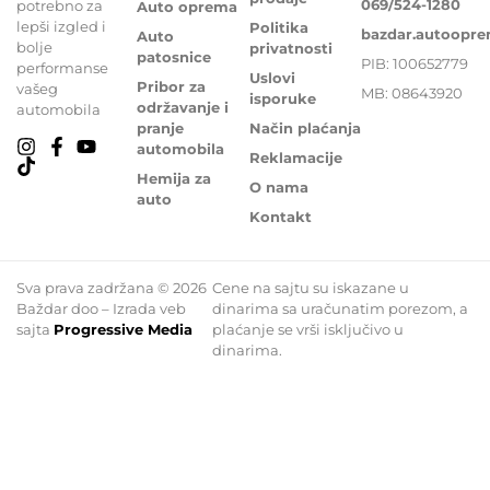
069/524-1280
potrebno za
Auto oprema
lepši izgled i
Politika
bazdar.autoopr
Auto
bolje
privatnosti
patosnice
PIB: 100652779
performanse
Uslovi
Pribor za
vašeg
MB: 08643920
isporuke
održavanje i
automobila
pranje
Način plaćanja
automobila
Reklamacije
Hemija za
O nama
auto
Kontakt
Sva prava zadržana © 2026
Cene na sajtu su iskazane u
Baždar doo – Izrada veb
dinarima sa uračunatim porezom, a
sajta
Progressive Media
plaćanje se vrši isključivo u
dinarima.