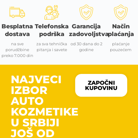
Besplatna
Telefonska
Garancija
Način
dostava
podrška
zadovoljstva
plaćanja
na sve
za sva tehnička
od 30 dana do 2
plaćanje
porudžbine
pitanja i savete
godine
pouzećem
preko 7.000 din
NAJVECI
ZAPOČNI
IZBOR
KUPOVINU
AUTO
KOZMETIKE
U SRBIJI
JOŠ OD