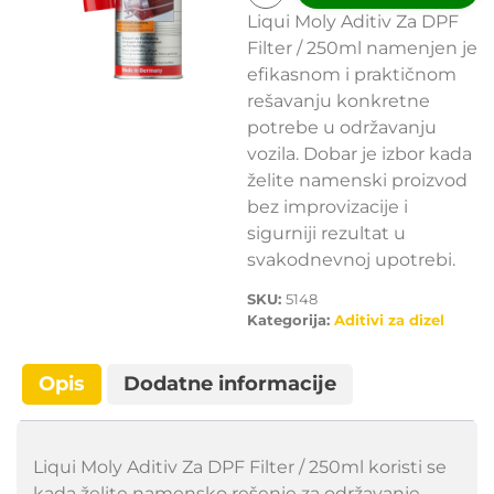
Liqui Moly Aditiv Za DPF
Filter / 250ml namenjen je
efikasnom i praktičnom
rešavanju konkretne
potrebe u održavanju
vozila. Dobar je izbor kada
želite namenski proizvod
bez improvizacije i
sigurniji rezultat u
svakodnevnoj upotrebi.
SKU:
5148
Kategorija:
Aditivi za dizel
Opis
Dodatne informacije
Liqui Moly Aditiv Za DPF Filter / 250ml koristi se
kada želite namensko rešenje za održavanje