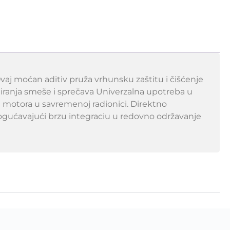
aj moćan aditiv pruža vrhunsku zaštitu i čišćenje
iranja smeše i sprečava Univerzalna upotreba u
a motora u savremenoj radionici. Direktno
mogućavajući brzu integraciu u redovno održavanje