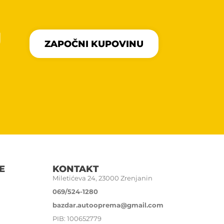
U
ZAPOČNI KUPOVINU
E
KONTAKT
Miletićeva 24, 23000 Zrenjanin
069/524-1280
bazdar.autooprema@gmail.com
PIB: 100652779