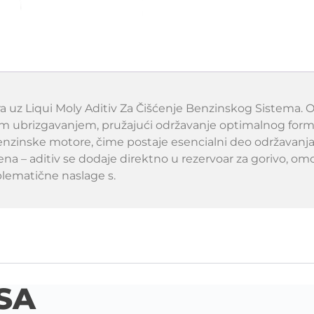
uz Liqui Moly Aditiv Za Čišćenje Benzinskog Sistema. Ov
m ubrizgavanjem, pružajući održavanje optimalnog form
benzinske motore, čime postaje esencialni deo održavanj
na – aditiv se dodaje direktno u rezervoar za gorivo, o
oblematične naslage s.
SA