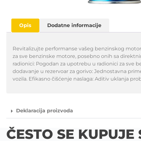
Opis
Dodatne informacije
Revitalizujte performanse vašeg benzinskog motora 
za sve benzinske motore, posebno onih sa direktni
radionici: Pogodan za upotrebu u radionici za sve 
dodavanje u rezervoar za gorivo: Jednostavna prime
vozila. Efikasno čišćenje naslaga: Aditiv uklanja pr
Deklaracija proizvoda
ČESTO SE KUPUJE 