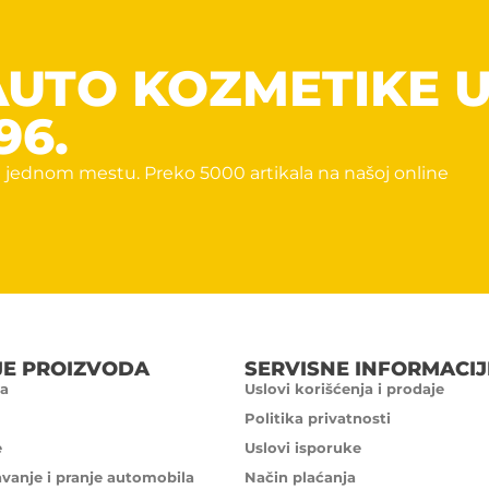
AUTO KOZMETIKE 
96.
 jednom mestu. Preko 5000 artikala na našoj online
JE PROIZVODA
SERVISNE INFORMACIJ
a
Uslovi korišćenja i prodaje
Politika privatnosti
e
Uslovi isporuke
avanje i pranje automobila
Način plaćanja