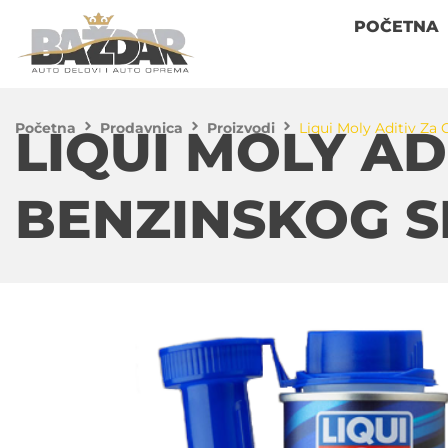
POČETNA
Početna
Prodavnica
Proizvodi
Liqui Moly Aditiv Za
LIQUI MOLY AD
BENZINSKOG S