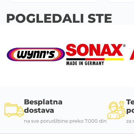
POGLEDALI STE
Besplatna
T
dostava
p
na sve porudžbine preko 7.000 din
za 