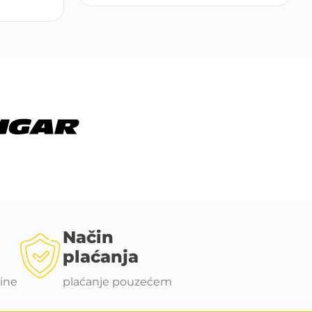
Način
plaćanja
ine
plaćanje pouzećem