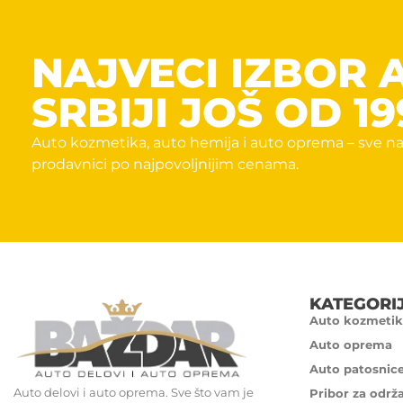
NAJVECI IZBOR 
SRBIJI JOŠ OD 19
Auto kozmetika, auto hemija i auto oprema – sve na
prodavnici po najpovoljnijim cenama.
KATEGORI
Auto kozmetik
Auto oprema
Auto patosnic
Auto delovi i auto oprema. Sve što vam je
Pribor za održ