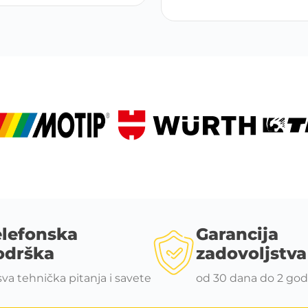
elefonska
Garancija
odrška
zadovoljstva
sva tehnička pitanja i savete
od 30 dana do 2 god