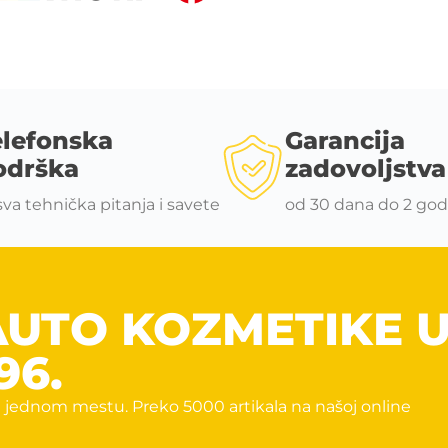
elefonska
Garancija
odrška
zadovoljstva
sva tehnička pitanja i savete
od 30 dana do 2 god
AUTO KOZMETIKE 
96.
 jednom mestu. Preko 5000 artikala na našoj online