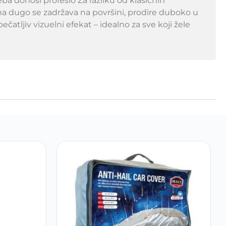
a donosi profesio Za razliku od klasičnih
na dugo se zadržava na površini, prodire duboko u
atljiv vizuelni efekat – idealno za sve koji žele