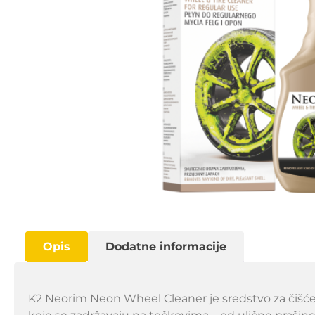
Opis
Dodatne informacije
K2 Neorim Neon Wheel Cleaner je sredstvo za čišćen