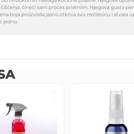
 do tvrdokornih naslaga kočione prašine. Njegova upotreb
 čišćenja, čineći sam proces priatniim. Njegova gusta pe
na boja proizvoda jasno otkriva svu nečistoću i stvara upeč
e jedno.
SA