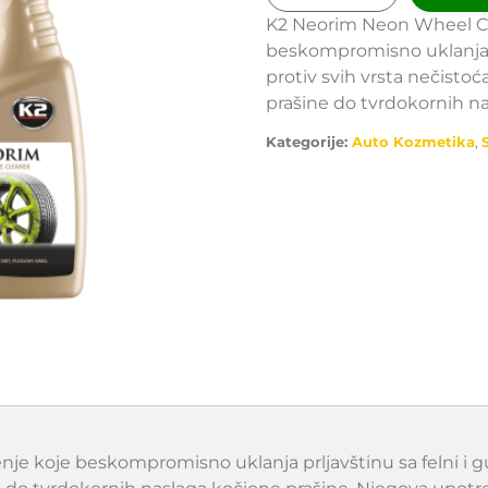
K2 Neorim Neon Wheel Cle
beskompromisno uklanja p
protiv svih vrsta nečisto
prašine do tvrdokornih na
Kategorije:
Auto Kozmetika
,
je koje beskompromisno uklanja prljavštinu sa felni i g