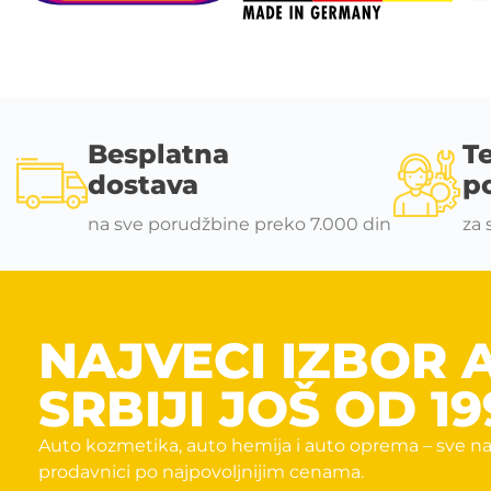
Besplatna
T
dostava
p
na sve porudžbine preko 7.000 din
za 
NAJVECI IZBOR 
SRBIJI JOŠ OD 19
Auto kozmetika, auto hemija i auto oprema – sve na
prodavnici po najpovoljnijim cenama.