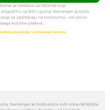
aner je sredstvo za čišćenje koje
rljavštinu sa felni i guma. Namenjen je borbi
ća koje se zadržavaju na točkovima – od ulične
slaga kočione prašine.
Sredstva za pranje i održavanje tockova
uma. Namenjen je borbi protiv svih vrsta nečistoća