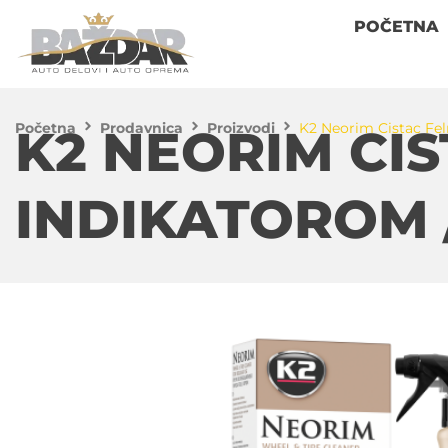
POČETNA
Početna
Prodavnica
Proizvodi
K2 Neorim Cistac Fel
K2 NEORIM CIS
INDIKATOROM 