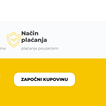
Način
plaćanja
ine
plaćanje pouzećem
U
ZAPOČNI KUPOVINU