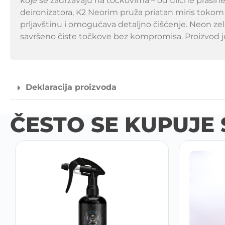
koje se zadržavaju na točkovima – od ulične prašine
deironizatora, K2 Neorim pruža priatan miris tokom
prljavštinu i omogućava detaljno čišćenje. Neon zele
savršeno čiste točkove bez kompromisa. Proizvod j
Deklaracija proizvoda
ČESTO SE KUPUJE 