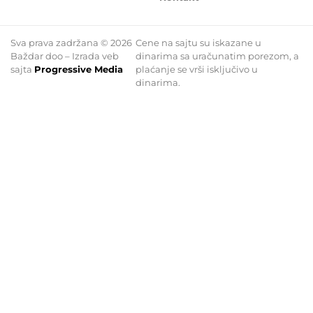
Sva prava zadržana © 2026
Cene na sajtu su iskazane u
Baždar doo – Izrada veb
dinarima sa uračunatim porezom, a
sajta
Progressive Media
plaćanje se vrši isključivo u
dinarima.