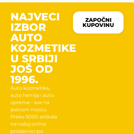
NAJVECI
ZAPOČNI
IZBOR
KUPOVINU
AUTO
KOZMETIKE
U SRBIJI
JOŠ OD
1996.
Auto kozmetika,
auto hemija i auto
oprema – sve na
jednom mestu.
Preko 5000 artikala
na našoj online
prodavnici po