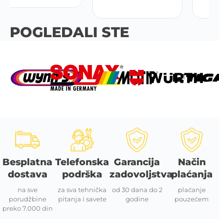
POGLEDALI STE
Besplatna
Telefonska
Garancija
Način
dostava
podrška
zadovoljstva
plaćanja
na sve
za sva tehnička
od 30 dana do 2
plaćanje
porudžbine
pitanja i savete
godine
pouzećem
preko 7.000 din