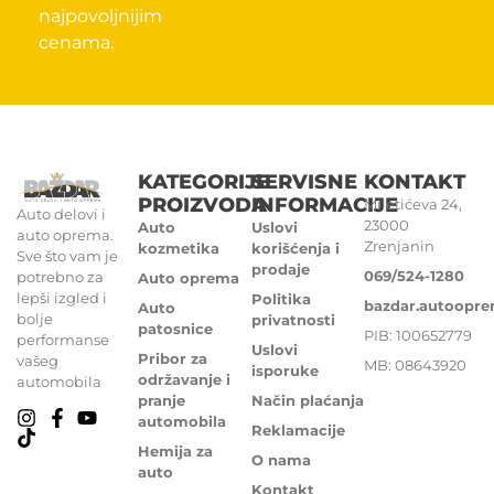
najpovoljnijim
cenama.
KATEGORIJE
SERVISNE
KONTAKT
PROIZVODA
INFORMACIJE
Miletićeva 24,
Auto delovi i
23000
Auto
Uslovi
auto oprema.
Zrenjanin
kozmetika
korišćenja i
Sve što vam je
prodaje
069/524-1280
potrebno za
Auto oprema
lepši izgled i
Politika
bazdar.autoopr
Auto
bolje
privatnosti
patosnice
PIB: 100652779
performanse
Uslovi
Pribor za
vašeg
MB: 08643920
isporuke
održavanje i
automobila
pranje
Način plaćanja
automobila
Reklamacije
Hemija za
O nama
auto
Kontakt