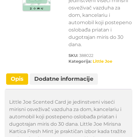
jedinstveni viseći mirisni
osveživač vazduha za
dom, kancelariu i
automobil koji postepeno
oslobađa priatan i
dugotrajan miris do 30
dana.
SKU:
388022
Kategorija:
Little Joe
Opis
Dodatne informacije
Little Joe Scented Card je jedinstveni viseći
mirisni osveživač vazduha za dom, kancelariu i
automobil koji postepeno oslobađa priatan i
dugotrajan miris do 30 dana. Little Joe Mirisna
Kartica Fresh Mint je praktičan izbor kada tražite