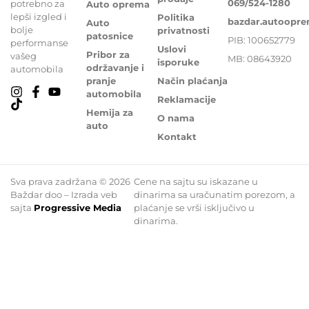
069/524-1280
potrebno za
Auto oprema
lepši izgled i
Politika
bazdar.autoopr
Auto
bolje
privatnosti
patosnice
PIB: 100652779
performanse
Uslovi
Pribor za
vašeg
MB: 08643920
isporuke
održavanje i
automobila
pranje
Način plaćanja
automobila
Reklamacije
Hemija za
O nama
auto
Kontakt
Sva prava zadržana © 2026
Cene na sajtu su iskazane u
Baždar doo – Izrada veb
dinarima sa uračunatim porezom, a
sajta
Progressive Media
plaćanje se vrši isključivo u
dinarima.