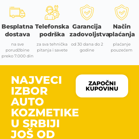
Besplatna
Telefonska
Garancija
Način
dostava
podrška
zadovoljstva
plaćanja
na sve
za sva tehnička
od 30 dana do 2
plaćanje
porudžbine
pitanja i savete
godine
pouzećem
preko 7.000 din
NAJVECI
ZAPOČNI
IZBOR
KUPOVINU
AUTO
KOZMETIKE
U SRBIJI
JOŠ OD