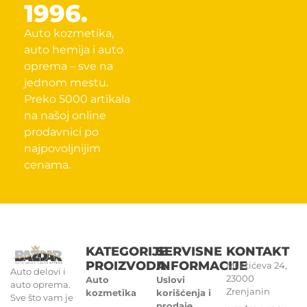
1996.
Auto kozmetika,
auto hemija i auto
oprema – sve na
jednom mestu.
Preko 5000 artikala
na našoj online
prodavnici po
najpovoljnijim
cenama.
KATEGORIJE
SERVISNE
KONTAKT
PROIZVODA
INFORMACIJE
Miletićeva 24,
Auto delovi i
23000
Auto
Uslovi
auto oprema.
Zrenjanin
kozmetika
korišćenja i
Sve što vam je
prodaje