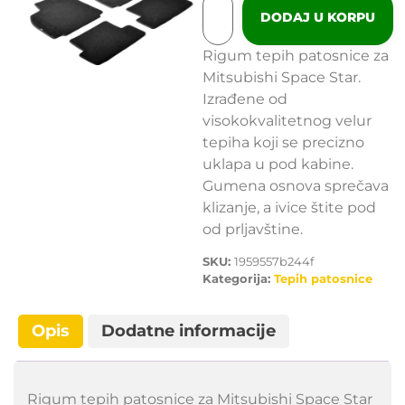
DODAJ U KORPU
Rigum tepih patosnice za
Mitsubishi Space Star.
Izrađene od
visokokvalitetnog velur
tepiha koji se precizno
uklapa u pod kabine.
Gumena osnova sprečava
klizanje, a ivice štite pod
od prljavštine.
SKU:
1959557b244f
Kategorija:
Tepih patosnice
Opis
Dodatne informacije
Rigum tepih patosnice za Mitsubishi Space Star