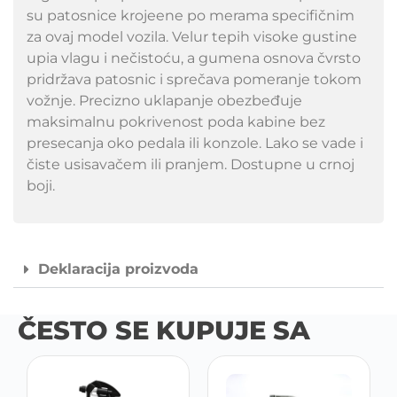
su patosnice krojeene po merama specifičnim
za ovaj model vozila. Velur tepih visoke gustine
upia vlagu i nečistoću, a gumena osnova čvrsto
pridržava patosnic i sprečava pomeranje tokom
vožnje. Precizno uklapanje obezbeđuje
maksimalnu pokrivenost poda kabine bez
presecanja oko pedala ili konzole. Lako se vade i
čiste usisavačem ili pranjem. Dostupne u crnoj
boji.
Deklaracija proizvoda
ČESTO SE KUPUJE SA