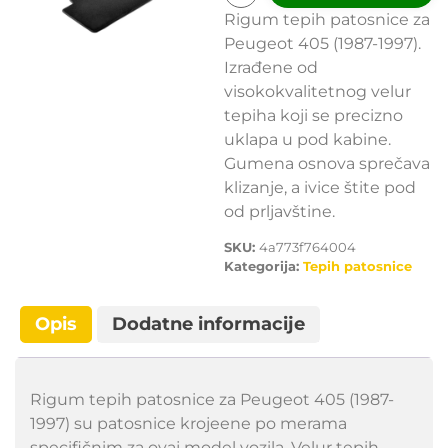
Rigum tepih patosnice za
Peugeot 405 (1987-1997).
Izrađene od
visokokvalitetnog velur
tepiha koji se precizno
uklapa u pod kabine.
Gumena osnova sprečava
klizanje, a ivice štite pod
od prljavštine.
SKU:
4a773f764004
Kategorija:
Tepih patosnice
Opis
Dodatne informacije
Rigum tepih patosnice za Peugeot 405 (1987-
1997) su patosnice krojeene po merama
specifičnim za ovaj model vozila. Velur tepih