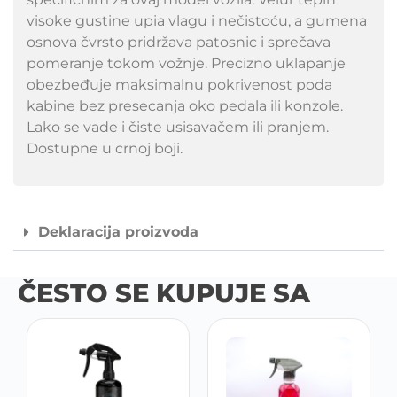
visoke gustine upia vlagu i nečistoću, a gumena
osnova čvrsto pridržava patosnic i sprečava
pomeranje tokom vožnje. Precizno uklapanje
obezbeđuje maksimalnu pokrivenost poda
kabine bez presecanja oko pedala ili konzole.
Lako se vade i čiste usisavačem ili pranjem.
Dostupne u crnoj boji.
Deklaracija proizvoda
ČESTO SE KUPUJE SA