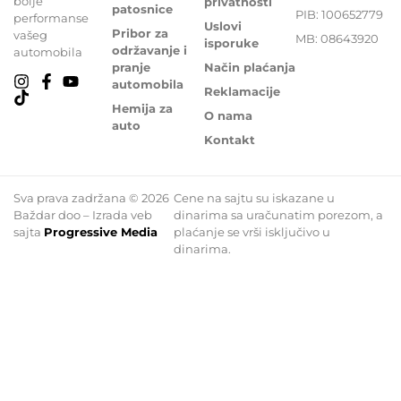
bolje
privatnosti
patosnice
PIB: 100652779
performanse
Uslovi
Pribor za
vašeg
MB: 08643920
isporuke
održavanje i
automobila
pranje
Način plaćanja
automobila
Reklamacije
Hemija za
O nama
auto
Kontakt
Sva prava zadržana © 2026
Cene na sajtu su iskazane u
Baždar doo – Izrada veb
dinarima sa uračunatim porezom, a
sajta
Progressive Media
plaćanje se vrši isključivo u
dinarima.