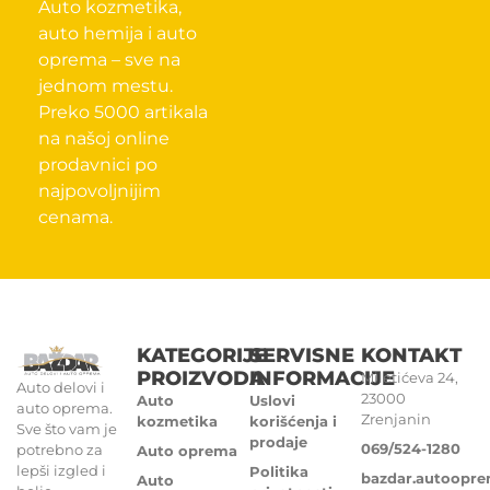
Auto kozmetika,
auto hemija i auto
oprema – sve na
jednom mestu.
Preko 5000 artikala
na našoj online
prodavnici po
najpovoljnijim
cenama.
KATEGORIJE
SERVISNE
KONTAKT
PROIZVODA
INFORMACIJE
Miletićeva 24,
Auto delovi i
23000
Auto
Uslovi
auto oprema.
Zrenjanin
kozmetika
korišćenja i
Sve što vam je
prodaje
069/524-1280
potrebno za
Auto oprema
lepši izgled i
Politika
bazdar.autoopr
Auto