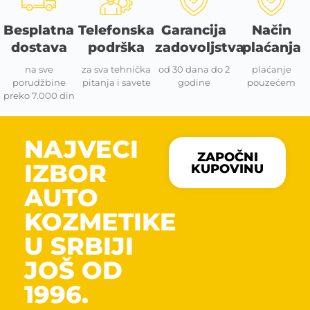
Besplatna
Telefonska
Garancija
Način
dostava
podrška
zadovoljstva
plaćanja
na sve
za sva tehnička
od 30 dana do 2
plaćanje
porudžbine
pitanja i savete
godine
pouzećem
preko 7.000 din
NAJVECI
ZAPOČNI
IZBOR
KUPOVINU
AUTO
KOZMETIKE
U SRBIJI
JOŠ OD
1996.