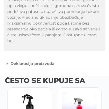
upia vlagu i nečistoću, a gumena osnova čvrsto
pridržava patosnic i sprečava pomeranje tokom
vožnje. Precizno uklapanje obezbeđuje
maksimalnu pokrivenost poda kabine bez
presecanja oko pedala ili konzole. Lako se vade i
čiste usisavačem ili pranjem. Dostupne u crnoj
boji.
Deklaracija proizvoda
ČESTO SE KUPUJE SA