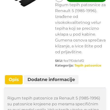
Rigum tepih patosnice za
Renault 5 (1985-1996).
Izrađene od
visokokvalitetnog velur
tepiha koji se precizno
uklapa u pod kabine.
Gumena osnova sprečava
klizanje, a ivice štite pod
od prljavštine.
SKU:
fee7f0de1df2
Kategorija:
Tepih patosnice
Opis
Dodatne informacije
Rigum tepih patosnice za Renault 5 (1985-1996)
su patosnice krojeene po merama specifičnim
za ovaj model vozila. Velur tepih visoke gustine