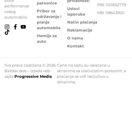
bolje
privatnosti
patosnice
PIB: 100652779
performanse
Uslovi
Pribor za
vašeg
MB: 08643920
isporuke
održavanje i
automobila
pranje
Način plaćanja
automobila
Reklamacije
Hemija za
O nama
auto
Kontakt
Sva prava zadržana © 2026
Cene na sajtu su iskazane u
Baždar doo – Izrada veb
dinarima sa uračunatim porezom, a
sajta
Progressive Media
plaćanje se vrši isključivo u
dinarima.