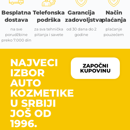
Besplatna
Telefonska
Garancija
Način
dostava
podrška
zadovoljstva
plaćanja
na sve
za sva tehnička
od 30 dana do 2
plaćanje
porudžbine
pitanja i savete
godine
pouzećem
preko 7.000 din
NAJVECI
ZAPOČNI
IZBOR
KUPOVINU
AUTO
KOZMETIKE
U SRBIJI
JOŠ OD
1996.