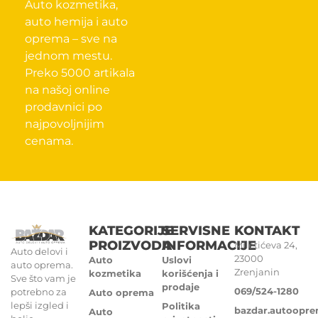
Auto kozmetika,
auto hemija i auto
oprema – sve na
jednom mestu.
Preko 5000 artikala
na našoj online
prodavnici po
najpovoljnijim
cenama.
KATEGORIJE
SERVISNE
KONTAKT
PROIZVODA
INFORMACIJE
Miletićeva 24,
Auto delovi i
23000
Auto
Uslovi
auto oprema.
Zrenjanin
kozmetika
korišćenja i
Sve što vam je
prodaje
069/524-1280
potrebno za
Auto oprema
lepši izgled i
Politika
bazdar.autoopr
Auto