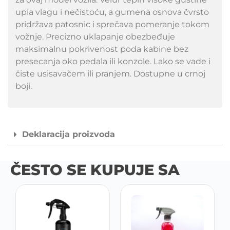
upia vlagu i nečistoću, a gumena osnova čvrsto
pridržava patosnic i sprečava pomeranje tokom
vožnje. Precizno uklapanje obezbeđuje
maksimalnu pokrivenost poda kabine bez
presecanja oko pedala ili konzole. Lako se vade i
čiste usisavačem ili pranjem. Dostupne u crnoj
boji.
Deklaracija proizvoda
ČESTO SE KUPUJE SA