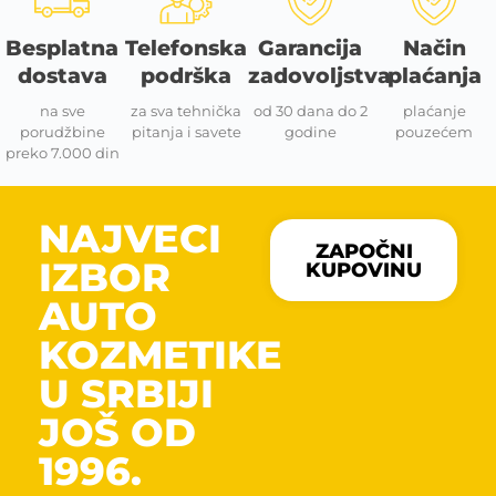
Besplatna
Telefonska
Garancija
Način
dostava
podrška
zadovoljstva
plaćanja
na sve
za sva tehnička
od 30 dana do 2
plaćanje
porudžbine
pitanja i savete
godine
pouzećem
preko 7.000 din
NAJVECI
ZAPOČNI
IZBOR
KUPOVINU
AUTO
KOZMETIKE
U SRBIJI
JOŠ OD
1996.