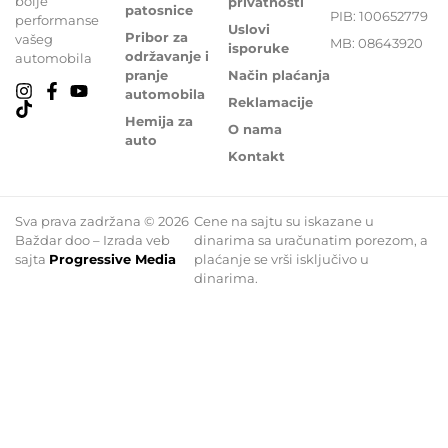
bolje
privatnosti
patosnice
PIB: 100652779
performanse
Uslovi
Pribor za
vašeg
MB: 08643920
isporuke
održavanje i
automobila
pranje
Način plaćanja
automobila
Reklamacije
Hemija za
O nama
auto
Kontakt
Sva prava zadržana © 2026
Cene na sajtu su iskazane u
Baždar doo – Izrada veb
dinarima sa uračunatim porezom, a
sajta
Progressive Media
plaćanje se vrši isključivo u
dinarima.