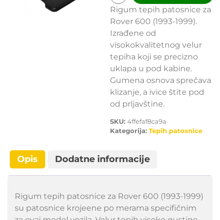
Rigum tepih patosnice za
Rover 600 (1993-1999).
Izrađene od
visokokvalitetnog velur
tepiha koji se precizno
uklapa u pod kabine.
Gumena osnova sprečava
klizanje, a ivice štite pod
od prljavštine.
SKU:
4ffefaf8ca9a
Kategorija:
Tepih patosnice
Opis
Dodatne informacije
Rigum tepih patosnice za Rover 600 (1993-1999)
su patosnice krojeene po merama specifičnim
za ovaj model vozila. Velur tepih visoke gustine