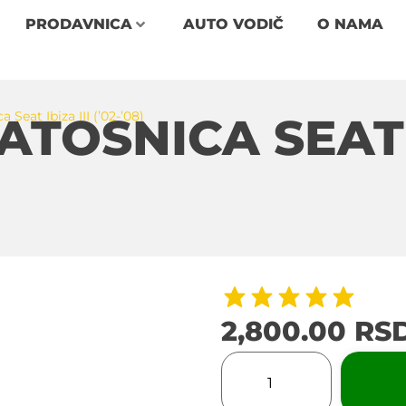
PRODAVNICA
AUTO VODIČ
O NAMA
Seat Ibiza III (’02-’08)
ATOSNICA SEAT I
2,800.00
RS