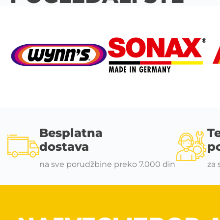
Besplatna
T
dostava
p
na sve porudžbine preko 7.000 din
za 