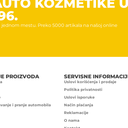
AUTO KOZMETIKE 
96.
 jednom mestu. Preko 5000 artikala na našoj online
JE PROIZVODA
SERVISNE INFORMACIJ
a
Uslovi korišćenja i prodaje
Politika privatnosti
e
Uslovi isporuke
avanje i pranje automobila
Način plaćanja
Reklamacije
O nama