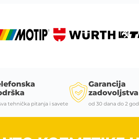
elefonska
Garancija
odrška
zadovoljstva
sva tehnička pitanja i savete
od 30 dana do 2 god