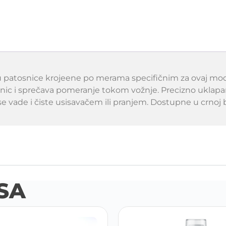
 patosnice krojeene po merama specifičnim za ovaj model 
snic i sprečava pomeranje tokom vožnje. Precizno ukla
e vade i čiste usisavačem ili pranjem. Dostupne u crnoj b
SA