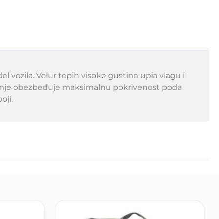
vozila. Velur tepih visoke gustine upia vlagu i
panje obezbeđuje maksimalnu pokrivenost poda
oji.