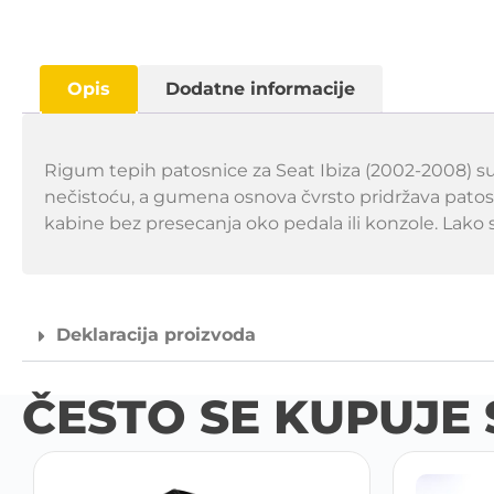
Opis
Dodatne informacije
Rigum tepih patosnice za Seat Ibiza (2002-2008) su
nečistoću, a gumena osnova čvrsto pridržava pato
kabine bez presecanja oko pedala ili konzole. Lako s
Deklaracija proizvoda
ČESTO SE KUPUJE 