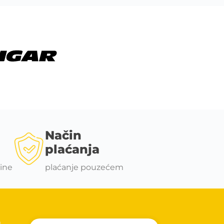
Način
plaćanja
ine
plaćanje pouzećem