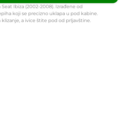
Seat Ibiza (2002-2008). Izrađene od
epiha koji se precizno uklapa u pod kabine.
zanje, a ivice štite pod od prljavštine.