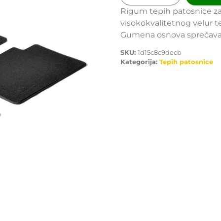
Rigum tepih patosnice za 
visokokvalitetnog velur t
Gumena osnova sprečava kli
SKU:
1d15c8c9decb
Kategorija:
Tepih patosnice