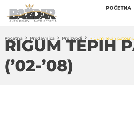
POČETNA
Početna
Prodavnica
Proizvodi
Rigum Tepih patosnica 
RIGUM TEPIH P
(’02-’08)