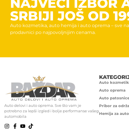
NAJVECI IZBOR 
SRBIJI JOŠ OD 19
Auto kozmetika, auto hemija i auto oprema – sve na
prodavnici po najpovoljnijim cenama.
KATEGORI
Auto kozmetik
Auto oprema
Auto patosnic
Auto delovi i auto oprema. Sve što vam je
Pribor za održ
potrebno za lepši izgled i bolje performanse vašeg
Hemija za auto
automobila