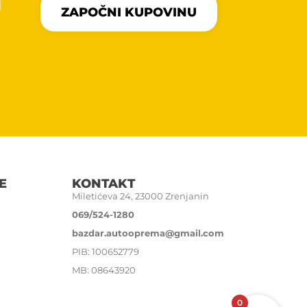
U
ZAPOČNI KUPOVINU
E
KONTAKT
Miletićeva 24, 23000 Zrenjanin
069/524-1280
bazdar.autooprema@gmail.com
PIB: 100652779
MB: 08643920
0