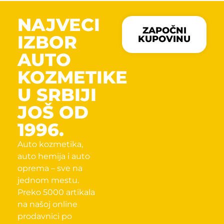
NAJVECI
ZAPOČNI
IZBOR
KUPOVINU
AUTO
KOZMETIKE
U SRBIJI
JOŠ OD
1996.
Auto kozmetika,
auto hemija i auto
oprema – sve na
jednom mestu.
Preko 5000 artikala
na našoj online
prodavnici po