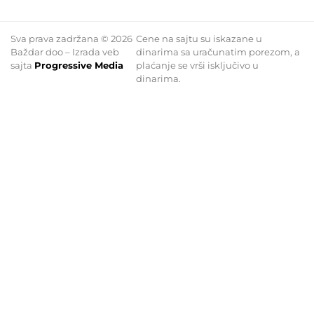
Sva prava zadržana © 2026
Cene na sajtu su iskazane u
Baždar doo – Izrada veb
dinarima sa uračunatim porezom, a
sajta
Progressive Media
plaćanje se vrši isključivo u
dinarima.