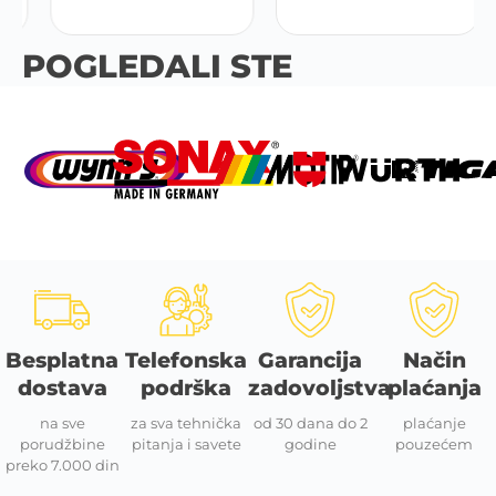
POGLEDALI STE
Besplatna
Telefonska
Garancija
Način
dostava
podrška
zadovoljstva
plaćanja
na sve
za sva tehnička
od 30 dana do 2
plaćanje
porudžbine
pitanja i savete
godine
pouzećem
preko 7.000 din