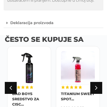
usisavačem ili pranjem. Dostupne u crnoj boji.
Deklaracija proizvoda
ČESTO SE KUPUJE SA
BAD BOYS
TITANIUM SWEET
SREDSTVO ZA
SPOT...
CISC...