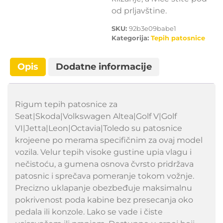
od prljavštine.
SKU:
92b3e09babe1
Kategorija:
Tepih patosnice
Opis
Dodatne informacije
Rigum tepih patosnice za
Seat|Skoda|Volkswagen Altea|Golf V|Golf
VI|Jetta|Leon|Octavia|Toledo su patosnice
krojeene po merama specifičnim za ovaj model
vozila. Velur tepih visoke gustine upia vlagu i
nečistoću, a gumena osnova čvrsto pridržava
patosnic i sprečava pomeranje tokom vožnje.
Precizno uklapanje obezbeđuje maksimalnu
pokrivenost poda kabine bez presecanja oko
pedala ili konzole. Lako se vade i čiste