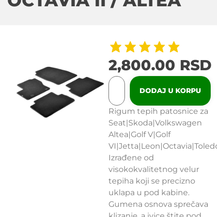
OCTAVIA II / ALTEA
2,800.00
RSD
DODAJ U KORPU
Rigum tepih patosnice za
Seat|Skoda|Volkswagen
Altea|Golf V|Golf
VI|Jetta|Leon|Octavia|Toled
Izrađene od
visokokvalitetnog velur
tepiha koji se precizno
uklapa u pod kabine.
Gumena osnova sprečava
klizanje, a ivice štite pod