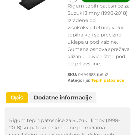
Rigum tepih patosnice za
Suzuki Jimny (1998-2018).
Izrađene od
visokokvalitetnog velur
tepiha koji se precizno
uklapa u pod kabine.
Gumena osnova sprečava
klizanje, a ivice štite pod
od prljavštine.
SKU:
0494683db6b2
Kategorija:
Tepih patosnice
Opis
Dodatne informacije
Rigum tepih patosnice za Suzuki Jimny (1998-
2018) su patosnice krojeene po merama
specifičnim za ovaj model vozila. Velur tepih