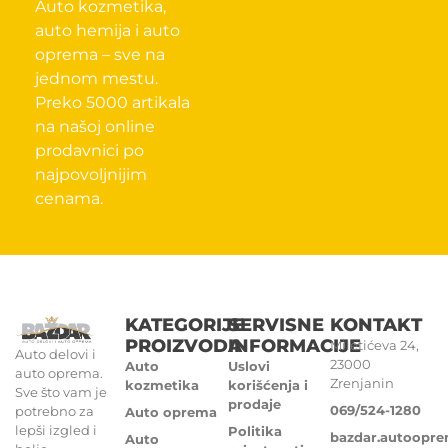
Auto kozmetika,
auto hemija i auto
oprema – sve na
jednom mestu.
Preko 5000 artikala
na našoj online
prodavnici po
najpovoljnijim
cenama.
KATEGORIJE
SERVISNE
KONTAKT
PROIZVODA
INFORMACIJE
Miletićeva 24,
Auto delovi i
23000
Auto
Uslovi
auto oprema.
Zrenjanin
kozmetika
korišćenja i
Sve što vam je
prodaje
069/524-1280
potrebno za
Auto oprema
lepši izgled i
Politika
bazdar.autoopr
Auto