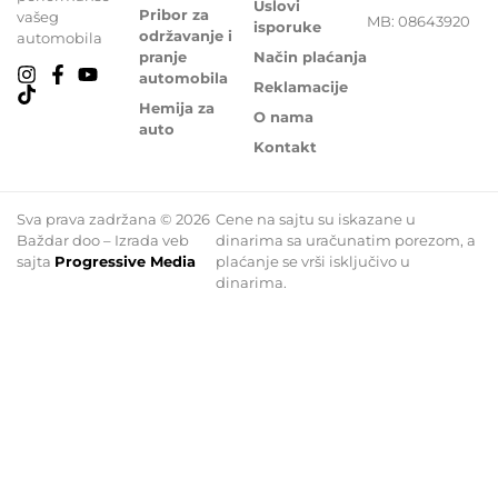
Uslovi
Pribor za
vašeg
MB: 08643920
isporuke
održavanje i
automobila
pranje
Način plaćanja
automobila
Reklamacije
Hemija za
O nama
auto
Kontakt
Sva prava zadržana © 2026
Cene na sajtu su iskazane u
Baždar doo – Izrada veb
dinarima sa uračunatim porezom, a
sajta
Progressive Media
plaćanje se vrši isključivo u
dinarima.