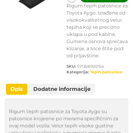
Rigum tepih patosnice za
Toyota Aygo. Izrađene od
visokokvalitetnog velur
tepiha koji se precizno
uklapa u pod kabine.
Gumena osnova sprečava
klizanje, a ivice štite pod
od prljavštine.
SKU:
0213bb9d216a
Kategorija:
Tepih patosnice
Opis
Dodatne informacije
Rigum tepih patosnice za Toyota Aygo su
patosnice krojeene po merama specifičnim za
ovaj model vozila. Velur tepih visoke gustine
upia vlagu i nečistoću, a gumena osnova čvrsto