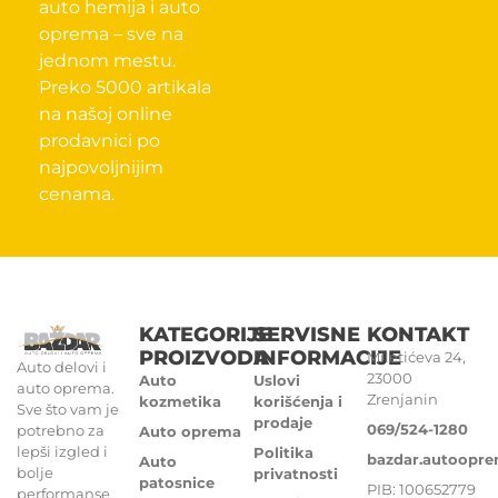
auto hemija i auto
oprema – sve na
jednom mestu.
Preko 5000 artikala
na našoj online
prodavnici po
najpovoljnijim
cenama.
KATEGORIJE
SERVISNE
KONTAKT
PROIZVODA
INFORMACIJE
Miletićeva 24,
Auto delovi i
23000
Auto
Uslovi
auto oprema.
Zrenjanin
kozmetika
korišćenja i
Sve što vam je
prodaje
069/524-1280
potrebno za
Auto oprema
lepši izgled i
Politika
bazdar.autoopr
Auto
bolje
privatnosti
patosnice
PIB: 100652779
performanse