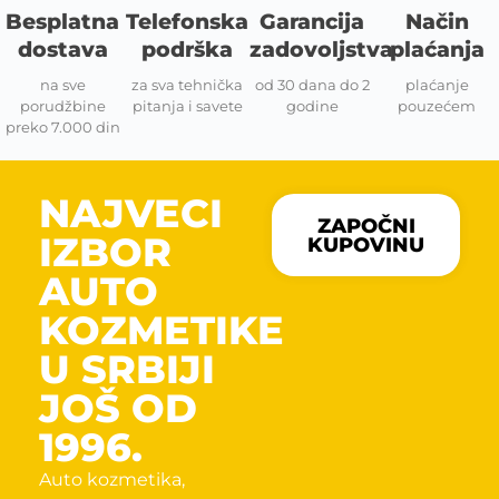
Besplatna
Telefonska
Garancija
Način
dostava
podrška
zadovoljstva
plaćanja
na sve
za sva tehnička
od 30 dana do 2
plaćanje
porudžbine
pitanja i savete
godine
pouzećem
preko 7.000 din
NAJVECI
ZAPOČNI
IZBOR
KUPOVINU
AUTO
KOZMETIKE
U SRBIJI
JOŠ OD
1996.
Auto kozmetika,