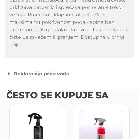
pridržava patosnic i sprečava pomeranje tokom
vožnje. Precizno uklapanje obezbeđuje
maksimalnu pokrivenost poda kabine bez
presecanja oko pedala ili konzole. Lako se vade i
čiste usisavačem ili pranjem. Dostupne u crnoj
boji.
Deklaracija proizvoda
ČESTO SE KUPUJE SA