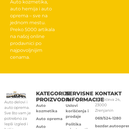
Auto kozmetika,
auto hemija i auto
oprema – sve na
jednom mestu.
Preko 5000 artikala
na našoj online
prodavnici po
najpovoljnijim
cenama.
KATEGORIJE
SERVISNE
KONTAKT
PROIZVODA
INFORMACIJE
Miletićeva 24,
Auto delovi i
23000
Auto
Uslovi
auto oprema.
Zrenjanin
kozmetika
korišćenja i
Sve što vam je
prodaje
069/524-1280
potrebno za
Auto oprema
lepši izgled i
Politika
bazdar.autoopr
Auto