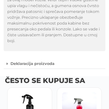
upia vlagu i nečistoću, a gumena osnova čvrsto
pridržava patosnic i sprečava pomeranje tokom
vožnje. Precizno uklapanje obezbeđuje
maksimalnu pokrivenost poda kabine bez
presecanja oko pedala ili konzole. Lako se vade i
čiste usisavačem ili pranjem. Dostupne u crnoj
boji.
Deklaracija proizvoda
ČESTO SE KUPUJE SA