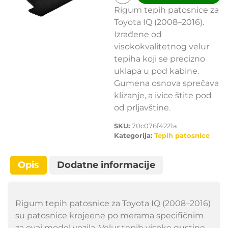
Rigum tepih patosnice za
Toyota IQ (2008–2016).
Izrađene od
visokokvalitetnog velur
tepiha koji se precizno
uklapa u pod kabine.
Gumena osnova sprečava
klizanje, a ivice štite pod
od prljavštine.
SKU:
70c076f4221a
Kategorija:
Tepih patosnice
Opis
Dodatne informacije
Rigum tepih patosnice za Toyota IQ (2008–2016)
su patosnice krojeene po merama specifičnim
za ovaj model vozila. Velur tepih visoke gustine