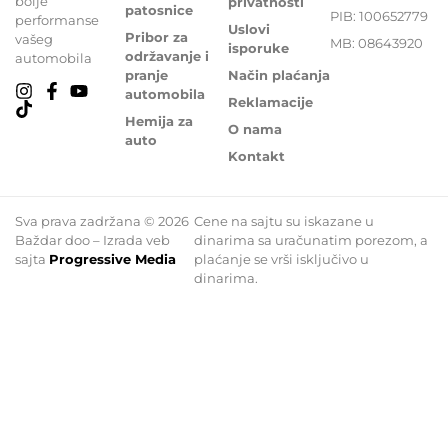
bolje
privatnosti
patosnice
PIB: 100652779
performanse
Uslovi
Pribor za
vašeg
MB: 08643920
isporuke
održavanje i
automobila
pranje
Način plaćanja
automobila
Reklamacije
Hemija za
O nama
auto
Kontakt
Sva prava zadržana © 2026
Cene na sajtu su iskazane u
Baždar doo – Izrada veb
dinarima sa uračunatim porezom, a
sajta
Progressive Media
plaćanje se vrši isključivo u
dinarima.