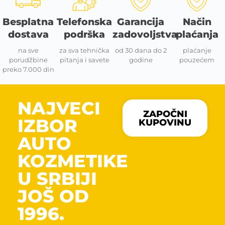
Besplatna
Telefonska
Garancija
Način
dostava
podrška
zadovoljstva
plaćanja
na sve
za sva tehnička
od 30 dana do 2
plaćanje
porudžbine
pitanja i savete
godine
pouzećem
preko 7.000 din
NAJVECI
ZAPOČNI
IZBOR
KUPOVINU
AUTO
KOZMETIKE
U SRBIJI
JOŠ OD
1996.