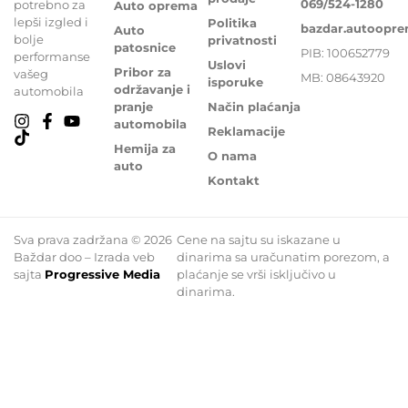
069/524-1280
potrebno za
Auto oprema
lepši izgled i
Politika
bazdar.autoopr
Auto
bolje
privatnosti
patosnice
PIB: 100652779
performanse
Uslovi
Pribor za
vašeg
MB: 08643920
isporuke
održavanje i
automobila
pranje
Način plaćanja
automobila
Reklamacije
Hemija za
O nama
auto
Kontakt
Sva prava zadržana © 2026
Cene na sajtu su iskazane u
Baždar doo – Izrada veb
dinarima sa uračunatim porezom, a
sajta
Progressive Media
plaćanje se vrši isključivo u
dinarima.