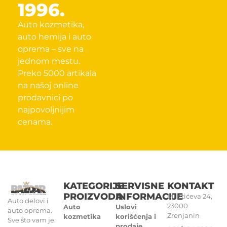
1996.
Auto kozmetika,
auto hemija i auto
oprema – sve na
jednom mestu.
Preko 5000 artikala
na našoj online
prodavnici po
najpovoljnijim
cenama.
KATEGORIJE
SERVISNE
KONTAKT
PROIZVODA
INFORMACIJE
Miletićeva 24,
Auto delovi i
23000
Auto
Uslovi
auto oprema.
Zrenjanin
kozmetika
korišćenja i
Sve što vam je
prodaje