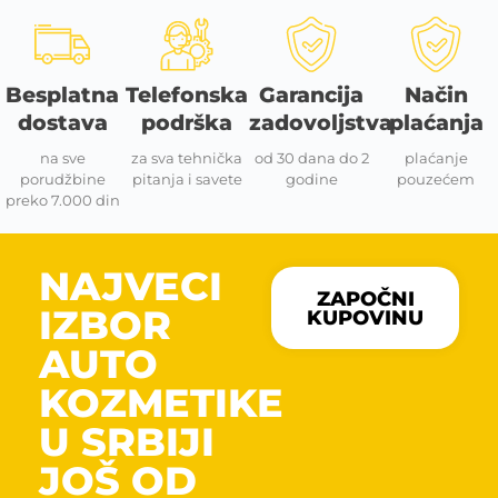
Besplatna
Telefonska
Garancija
Način
dostava
podrška
zadovoljstva
plaćanja
na sve
za sva tehnička
od 30 dana do 2
plaćanje
porudžbine
pitanja i savete
godine
pouzećem
preko 7.000 din
NAJVECI
ZAPOČNI
IZBOR
KUPOVINU
AUTO
KOZMETIKE
U SRBIJI
JOŠ OD