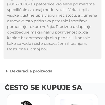
(2002-2008) su patosnice krojeene po merama
specifičnim za ovaj model vozila. Velur tepih
visoke gustine upia vlagu i nečistoću, a gumena
osnova čvrsto pridržava patosnic i sprečava
pomeranje tokom vožnje. Precizno uklapanje
obezbeđuje maksimalnu pokrivenost poda
kabine bez presecanja oko pedala ili konzole.
Lako se vade i čiste usisavačem ili pranjem.
Dostupne u crnoj boji.
Deklaracija proizvoda
ČESTO SE KUPUJE SA