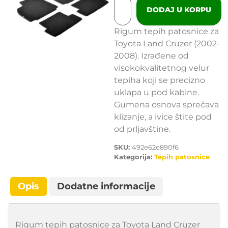
DODAJ U KORPU
Rigum tepih patosnice za
Toyota Land Cruzer (2002-
2008). Izrađene od
visokokvalitetnog velur
tepiha koji se precizno
uklapa u pod kabine.
Gumena osnova sprečava
klizanje, a ivice štite pod
od prljavštine.
SKU:
492e62e890f6
Kategorija:
Tepih patosnice
Opis
Dodatne informacije
Rigum tepih patosnice za Toyota Land Cruzer