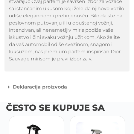
stvarajuć Ovaj parfem je savršen izbor za vozače
sa istančanim ukusom koji žele da njihovo vozilo
odiše eleganciom i prefinjenošću. Bilo da ste na
poslovnom putovanju ili u opuštenoj vožnji,
intenzivan, ali nenametljiv miris podiže vaše
iskustvo i čini svaku vožnju užitkom. Ako želite
da vaš automobil odiše svežinom, snagom i
luksuzom, naš premium parfem inspirisan Dior
Sauvage mirisom je pravi izbor za v.
Deklaracija proizvoda
ČESTO SE KUPUJE SA