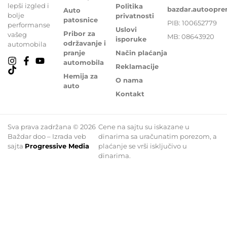
lepši izgled i
Politika
bazdar.autoopr
Auto
bolje
privatnosti
patosnice
PIB: 100652779
performanse
Uslovi
Pribor za
vašeg
MB: 08643920
isporuke
održavanje i
automobila
pranje
Način plaćanja
automobila
Reklamacije
Hemija za
O nama
auto
Kontakt
Sva prava zadržana © 2026
Cene na sajtu su iskazane u
Baždar doo – Izrada veb
dinarima sa uračunatim porezom, a
sajta
Progressive Media
plaćanje se vrši isključivo u
dinarima.