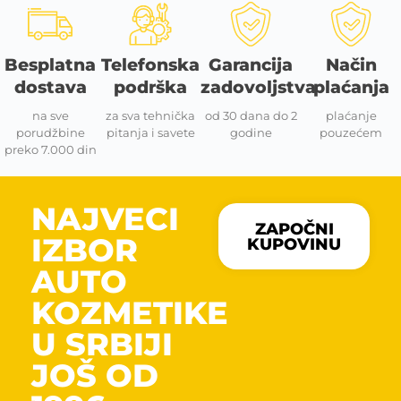
Besplatna
Telefonska
Garancija
Način
dostava
podrška
zadovoljstva
plaćanja
na sve
za sva tehnička
od 30 dana do 2
plaćanje
porudžbine
pitanja i savete
godine
pouzećem
preko 7.000 din
NAJVECI
ZAPOČNI
IZBOR
KUPOVINU
AUTO
KOZMETIKE
U SRBIJI
JOŠ OD