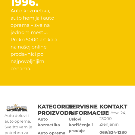
1996.
Auto kozmetika,
auto hemija i auto
oprema – sve na
jednom mestu.
Preko 5000 artikala
na našoj online
prodavnici po
najpovoljnijim
cenama.
KATEGORIJE
SERVISNE
KONTAKT
PROIZVODA
INFORMACIJE
Miletićeva 24,
Auto delovi i
23000
Auto
Uslovi
auto oprema.
Zrenjanin
kozmetika
korišćenja i
Sve što vam je
prodaje
069/524-1280
potrebno za
Auto oprema